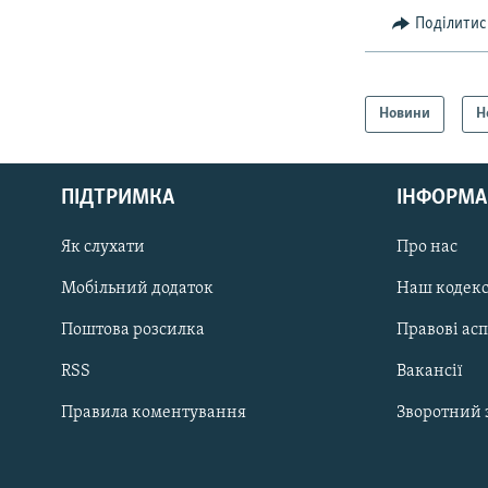
Поділитис
Новини
Н
КРИМ РЕАЛІЇ
РУС
ПІДТРИМКА
ІНФОРМА
УКР
КТАТ
Як слухати
Про нас
Мобільний додаток
Наш кодек
ДОЛУЧАЙСЯ!
Поштова розсилка
Правові ас
RSS
Вакансії
Правила коментування
Зворотний 
Усі сайти RFE/RL