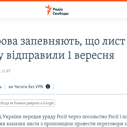
рова запевняють, що лист
у відправили 1 вересня
 11:47
ь
Читати без VPN
обода як бажане джерело в Google
 України передав уряду Росії через посольство Росії і п
х каналах листа з пропозицією провести переговори 