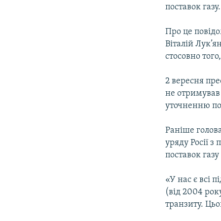
МУЛЬТИМЕДІА
поставок газу.
ФОТО
Про це повід
СПЕЦПРОЄКТИ
Віталій Лук’я
ПОДКАСТИ
стосовно того
2 вересня пре
не отримував
уточненню пос
Раніше голова
уряду Росії 
поставок газу
«У нас є всі 
(від 2004 рок
транзиту. Цьо