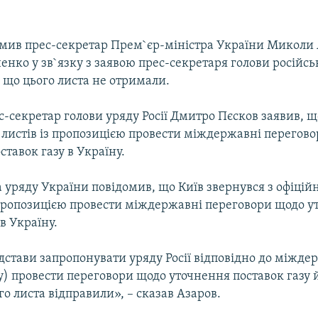
омив прес-секретар Прем`єр-міністра України Миколи
ненко у зв`язку з заявою прес-секретаря голови російсь
, що цього листа не отримали.
с-секретар голови уряду Росії Дмитро Пєсков заявив, що
 листів із пропозицією провести міждержавні перегов
тавок газу в Україну.
 уряду України повідомив, що Київ звернувся з офіцій
з пропозицією провести міждержавні переговори щодо 
 в Україну.
підстави запропонувати уряду Росії відповідно до міжде
у) провести переговори щодо уточнення поставок газу 
го листа відправили», – сказав Азаров.