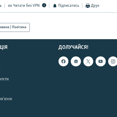
ь
Читати без VPN
Підписатись
Друк
овини | Політика
ЦІЯ
ДОЛУЧАЙСЯ!
с
пекти
зв'язок