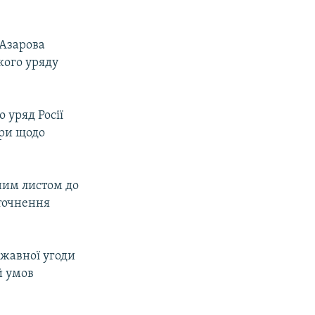
 Азарова
кого уряду
 уряд Росії
ори щодо
ним листом до
уточнення
ржавної угоди
й умов