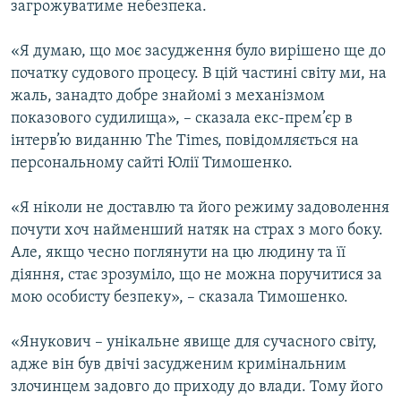
загрожуватиме небезпека.
КИТАЙ.ВИКЛИКИ
МУЛЬТИМЕДІА
«Я думаю, що моє засудження було вирішено ще до
початку судового процесу. В цій частині світу ми, на
ФОТО
жаль, занадто добре знайомі з механізмом
СПЕЦПРОЄКТИ
показового судилища», – сказала екс-прем’єр в
інтерв’ю виданню The Times, повідомляється на
ПОДКАСТИ
персональному сайті Юлії Тимошенко.
КРИМ РЕАЛІЇ
«Я ніколи не доставлю та його режиму задоволення
РУС
почути хоч найменший натяк на страх з мого боку.
УКР
Але, якщо чесно поглянути на цю людину та її
діяння, стає зрозуміло, що не можна поручитися за
КТАТ
мою особисту безпеку», – сказала Тимошенко.
ДОЛУЧАЙСЯ!
«Янукович – унікальне явище для сучасного світу,
адже він був двічі засудженим кримінальним
злочинцем задовго до приходу до влади. Тому його