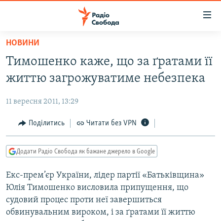
Доступність
посилання
Перейти
НОВИНИ
до
РАДІО СВОБОДА – 70 РОКІВ
Тимошенко каже, що за ґратами її
основного
ВСЕ ЗА ДОБУ
матеріалу
життю загрожуватиме небезпека
СТАТТІ
Перейти
до
11 вересня 2011, 13:29
ВІЙНА
ПОЛІТИКА
основної
РОСІЙСЬКА «ФІЛЬТРАЦІЯ»
Поділитись
Читати без VPN
ЕКОНОМІКА
навігації
Перейти
ДОНБАС.РЕАЛІЇ
СУСПІЛЬСТВО
до
Додати Радіо Свобода як бажане джерело в Google
КРИМ.РЕАЛІЇ
КУЛЬТУРА
пошуку
Екс-прем’єр України, лідер партії «Батьківщина»
ТИ ЯК?
СПОРТ
Юлія Тимошенко висловила припущення, що
СХЕМИ
УКРАЇНА
судовий процес проти неї завершиться
обвинувальним вироком, і за ґратами її життю
ПРИАЗОВ’Я
СВІТ