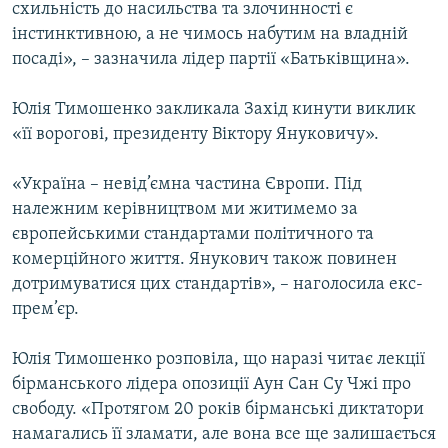
схильність до насильства та злочинності є
інстинктивною, а не чимось набутим на владній
Усі сайти RFE/RL
посаді», – зазначила лідер партії «Батьківщина».
Юлія Тимошенко закликала Захід кинути виклик
«її ворогові, президенту Віктору Януковичу».
«Україна – невід’ємна частина Європи. Під
належним керівництвом ми житимемо за
європейськими стандартами політичного та
комерційного життя. Янукович також повинен
дотримуватися цих стандартів», – наголосила екс-
прем’єр.
Юлія Тимошенко розповіла, що наразі читає лекції
бірманського лідера опозиції Аун Сан Су Чжі про
свободу. «Протягом 20 років бірманські диктатори
намагались її зламати, але вона все ще залишається