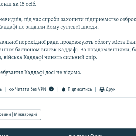
енш як 15 осіб.
чевидців, під час спроби захопити підприємство озброє
аддафі не завдали йому суттєвої шкоди.
альної перехідної ради продовжують облогу міста Бані
ннім бастіоном військ Каддафі. За повідомленнями, бої
 війська Каддафі чинять сильний опір.
ебування Каддафі досі не відомо.
ь
Читати без VPN
Підписатись
Друк
овини | Міжнародні