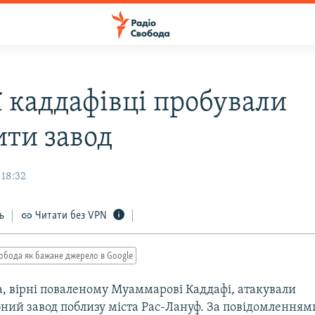
ї каддафівці пробували
ити завод
 18:32
ь
Читати без VPN
обода як бажане джерело в Google
ка, вірні поваленому Муаммарові Каддафі, атакували
ний завод поблизу міста Рас-Лануф. За повідомленнями