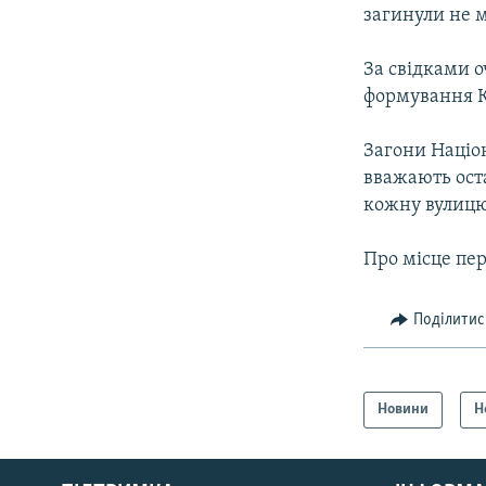
КИТАЙ.ВИКЛИКИ
загинули не м
МУЛЬТИМЕДІА
За свідками о
ФОТО
формування К
СПЕЦПРОЄКТИ
Загони Націон
ПОДКАСТИ
вважають оста
кожну вулицю,
Про місце пер
Поділитис
Новини
Н
КРИМ РЕАЛІЇ
РУС