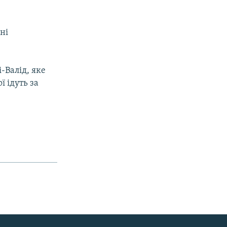
ні
-Валід, яке
 ідуть за