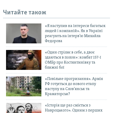
Читайте також
«Я наступив на інтереси багатьох
людей і компаній». Як в Україні
реагують на інтерв’ю Михайла
Федорова
«Один стріляє в себе, а двоє
здаються в полон»: комбат 157-ї
ОМБр про Костянтинівку та
ближні бої
«Повільне прогризання». Армія
РФ готується до нового етапу
наступу на Слов’янськ та
Краматорськ?
«Історія ще раз сміється з
Навроцького». Одним з перших