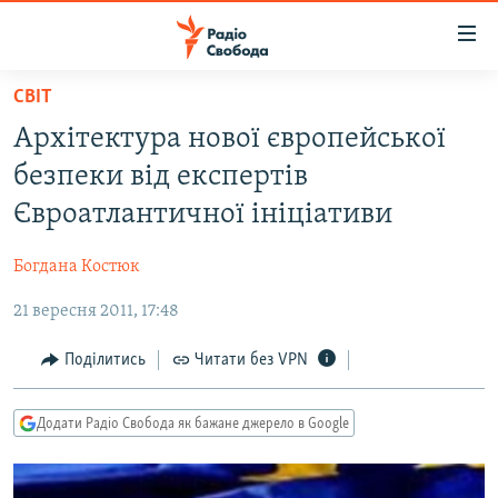
Доступність
посилання
Перейти
СВІТ
до
РАДІО СВОБОДА – 70 РОКІВ
Архітектура нової європейської
основного
ВСЕ ЗА ДОБУ
матеріалу
безпеки від експертів
СТАТТІ
Перейти
Євроатлантичної ініціативи
до
ВІЙНА
ПОЛІТИКА
основної
Богдана Костюк
РОСІЙСЬКА «ФІЛЬТРАЦІЯ»
ЕКОНОМІКА
навігації
Перейти
21 вересня 2011, 17:48
ДОНБАС.РЕАЛІЇ
СУСПІЛЬСТВО
до
КРИМ.РЕАЛІЇ
КУЛЬТУРА
Поділитись
Читати без VPN
пошуку
ТИ ЯК?
СПОРТ
Додати Радіо Свобода як бажане джерело в Google
СХЕМИ
УКРАЇНА
КИТАЙ.ВИКЛИКИ
СВІТ