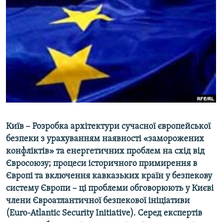
МУЛЬТИМЕДІА
ФОТО
СПЕЦПРОЄКТИ
ПОДКАСТИ
КРИМ РЕАЛІЇ
РУС
УКР
Київ – Розробка архітектури сучасної європейської
КТАТ
безпеки з урахуванням наявності «заморожених
конфліктів» та енергетичних проблем на схід від
Євросоюзу; процеси історичного примирення в
ДОЛУЧАЙСЯ!
Європі та включення кавказьких країн у безпекову
систему Європи – ці проблеми обговорюють у Києві
члени Євроатлантичної безпекової ініціативи
(Euro-Atlantic Security Initiative). Серед експертів