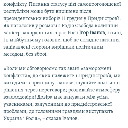
конфлікту. Питання статусу цієї самопроголошеної
республіки може бути вирішене після
президентських виборів 11 грудня у Придністров’ї.
Як наголосив у розмові з Радіо Свобода колишній
міністр закордонних справ Росії
Ігор Іванов
, і нині,
і в майбутньому головне, щоб це складне питання
зацікавлені сторони вирішили політичним
методом, без зброї.
«Коли ми обговорюємо так звані «заморожені
конфлікти», до яких належить і Придністров’я, ми
виходимо з принципу: панове, шукайте політичні
рішення через переговори; розвивайте атмосферу
взаємодовіри! Довіра має панувати між усіма
учасниками, залученими до придністровської
проблеми, де головними гравцями виступають
Україна і Росія», – сказав Іванов.