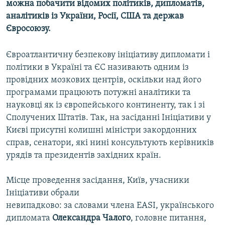
можна побачити відомих політиків, дипломатів,
Усі сайти RFE/RL
аналітиків із України, Росії, США та держав
Євросоюзу.
Євроатлантичну безпекову ініціативу дипломати і
політики в Україні та ЄС називають одним із
провідних мозкових центрів, оскільки над його
програмами працюють потужні аналітики та
науковці як із європейського континенту, так і зі
Сполучених Штатів. Так, на засіданні Ініціативи у
Києві присутні колишні міністри закордонних
справ, сенатори, які нині консультують керівників
урядів та президентів західних країн.
Місце проведення засідання, Київ, учасники
Ініціативи обрали
невипадково: за словами члена EASI, українського
дипломата
Олександра
Чалого
, головне питання,