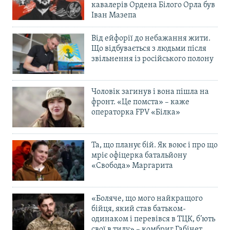
кавалерів Ордена Білого Орла був
Іван Мазепа
Від ейфорії до небажання жити.
Що відбувається з людьми після
звільнення із російського полону
Чоловік загинув і вона пішла на
фронт. «Це помста» – каже
операторка FPV «Білка»
Та, що планує бій. Як воює і про що
мріє офіцерка батальйону
«Свобода» Маргарита
«Боляче, що мого найкращого
бійця, який став батьком-
одинаком і перевівся в ТЦК, б’ють
свої в тилу» – комбриг Габінет