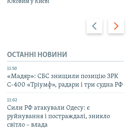
Юковим у Києві
Назад
Вперед
ОСТАННІ НОВИНИ
11:50
«Мадяр»: СБС знищили позицію ЗРК
С-400 «Тріумф», радари і три судна РФ
11:02
Сили РФ атакували Одесу: є
руйнування і постраждалі, зникло
світло – влада