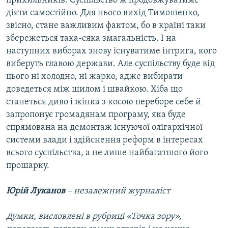
прихильників. Суспільство ж продовжуватиме
діяти самостійно. Для нього вихід Тимошенко,
звісно, стане важливим фактом, бо в країні таки
збережеться така-сяка змагальність. І на
наступних виборах знову існуватиме інтрига, кого
виберуть главою держави. Але суспільству буде від
цього ні холодно, ні жарко, адже вибирати
доведеться між шилом і швайкою. Хіба що
станеться диво і жінка з косою переборе себе й
запропонує громадянам програму, яка буде
спрямована на демонтаж існуючої олігархічної
системи влади і здійснення реформ в інтересах
всього суспільства, а не лише найбагатшого його
прошарку.
Юрій Луканов
– незалежний журналіст
Думки, висловлені в рубриці «Точка зору»,