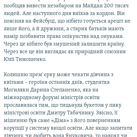
пообіцяв вивести незабаром на Майдан 200 тисяч
людей. Але наступного дня виїхав за кордон. Він
пояснив на Фейсбуці, що нібито готується арешт не
лише його, а й дружини, а старих батьків мають
намір позбавити права опікунства над онуками.
Через це нібито був змушений залишити країну.
Через все це він виглядає як природний союзник
Юліі Тимошенко.
Колишню прем`єрку може чекати дівчина з
квітами – героїня останніх днів, студентка
Могиляки Дарина Степаненко, яка на
міжнародному форумі міністрів освіти
прославилася тим, що тицьнула букетом у пику
міністрові освіти Дмитру Табачнику. Звісно, її
мішенню був саме «Діма» з його поверненням
корупції у систему вищої освіти. Але якщо запитати
дівчину, чи любить вона Януковича, то навряд чи