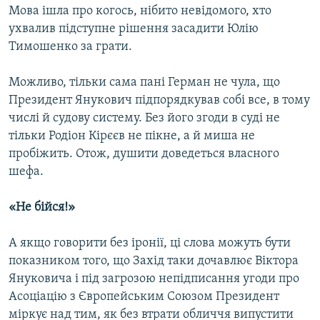
Мова ішла про когось, нібито невідомого, хто
Усі сайти RFE/RL
ухвалив підступне рішення засадити Юлію
Тимошенко за грати.
Можливо, тільки сама пані Герман не чула, що
Президент Янукович підпорядкував собі все, в тому
числі й судову систему. Без його згоди в суді не
тільки Родіон Кірєєв не пікне, а й миша не
пробіжить. Отож, душити доведеться власного
шефа.
«Не бійся!»
А якщо говорити без іронії, ці слова можуть бути
показником того, що Захід таки дочавлює Віктора
Януковича і під загрозою непідписання угоди про
Асоціацію з Європейським Союзом Президент
міркує над тим, як без втрати обличчя випустити