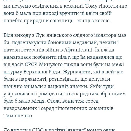
ми почуємо освідчення в коханні. Тому гіпотетично
вона б мала при виході вручити ці квіти своїй
начебто природній союзниці – жінці з косою.
Біля виходу з Лук`янівського слідчого ізолятора мав
би, подзенькуючи бойовими медалями, чекати і
натовп ветеранів війни в Афганістані. Їх влада
намагалася позбавити пільг, що їм надавалися ще
від часів СРСР. Минулого тижня вони були на межі
штурму Верховної Ради. Журналісти, які в цей час
були в парламенті, розповідали, що депутати
панічно знімали з лацканів значки. Якби туди
увірвалися ці громадяни, то «народним обранцям»
було б мало місця. Отож, вони теж серед
невдоволених і серед гіпотетичних союзників
Тимошенко.
До виходу з СІЗО у політув`язненої номер один