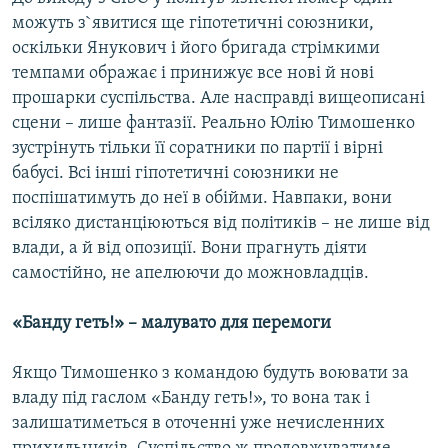
можуть з`явитися ще гіпотетичні союзники,
оскільки Янукович і його бригада стрімкими
темпами ображає і принижує все нові й нові
прошарки суспільства. Але насправді вищеописані
сцени – лише фантазії. Реально Юлію Тимошенко
зустрінуть тільки її соратники по партії і вірні
бабусі. Всі інші гіпотетичні союзники не
поспішатимуть до неї в обійми. Навпаки, вони
всіляко дистанціюються від політиків – не лише від
влади, а й від опозиції. Вони прагнуть діяти
самостійно, не апелюючи до можновладців.
«Банду геть!» – малувато для перемоги
Якщо Тимошенко з командою будуть воювати за
владу під гаслом «Банду геть!», то вона так і
залишатиметься в оточенні уже нечисленних