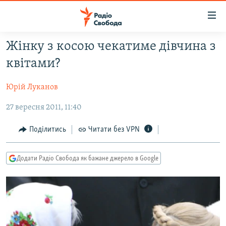
Доступність
посилання
Перейти
Жінку з косою чекатиме дівчина з
до
РАДІО СВОБОДА – 70 РОКІВ
квітами?
основного
ВСЕ ЗА ДОБУ
матеріалу
Юрій Луканов
СТАТТІ
Перейти
до
27 вересня 2011, 11:40
ВІЙНА
ПОЛІТИКА
основної
РОСІЙСЬКА «ФІЛЬТРАЦІЯ»
ЕКОНОМІКА
навігації
Поділитись
Читати без VPN
Перейти
ДОНБАС.РЕАЛІЇ
СУСПІЛЬСТВО
до
Додати Радіо Свобода як бажане джерело в Google
КРИМ.РЕАЛІЇ
КУЛЬТУРА
пошуку
ТИ ЯК?
СПОРТ
СХЕМИ
УКРАЇНА
КИТАЙ.ВИКЛИКИ
СВІТ