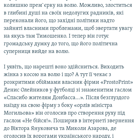
колишню прем`єрку на волю. Можливо, злоститься
в глибині душі на своїх недолугих радників, які
переконали його, що західні політики надто
зайняті власними проблемами, щоб звертати увагу
на якусь там Тимошенко. І тепер він готує
громадську думку до того, що його політична
суперниця вийде на волю.
І уявіть, що нарешті воно здійсниться. Виходить
жінка з косою на волю і що? А тут її чекає з
розкритими обіймами власник фірми «ProstoPrint»
Денис Олейников у футболці зі знаменитим гаслом
«Спасибо жителям Донбасса...». Після безглуздого
наїзду на свою фірму з боку «орлів міністра
Могильова» він оголосив про створення руху під
гаслом «Не бійся!». Поширив в інтернеті звернення
до Віктора Януковича та Миколи Азарова, де
оголосив їх ворогами українського народу, і