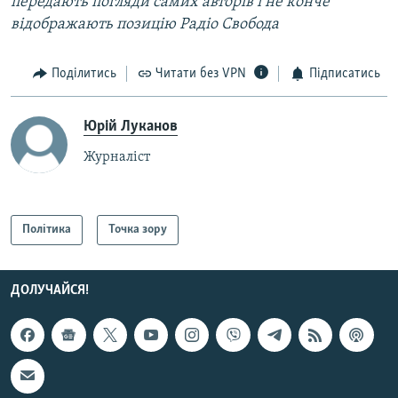
передають погляди самих авторів і не конче
відображають позицію Радіо Свобода
Поділитись
Читати без VPN
Підписатись
Юрій Луканов
Журналіст
Політика
Точка зору
ДОЛУЧАЙСЯ!