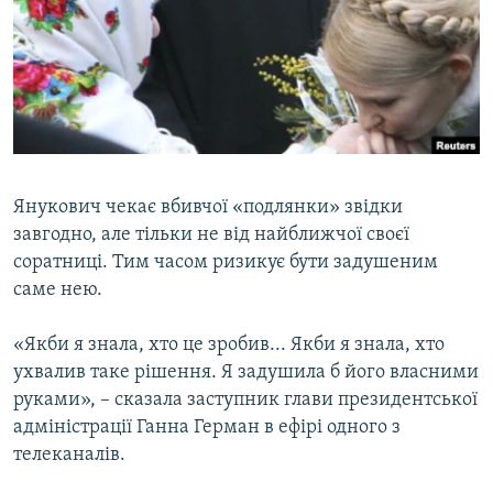
МУЛЬТИМЕДІА
ФОТО
СПЕЦПРОЄКТИ
ПОДКАСТИ
КРИМ РЕАЛІЇ
Янукович чекає вбивчої «подлянки» звідки
РУС
завгодно, але тільки не від найближчої своєї
соратниці. Тим часом ризикує бути задушеним
УКР
саме нею.
КТАТ
«Якби я знала, хто це зробив... Якби я знала, хто
ДОЛУЧАЙСЯ!
ухвалив таке рішення. Я задушила б його власними
руками», – сказала заступник глави президентської
адміністрації Ганна Герман в ефірі одного з
телеканалів.