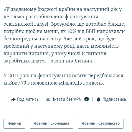
МУЛЬТИМЕДІА
«У зведеному бюджеті країни на наступний рік у
ФОТО
декілька разів збільшено фінансування
освітянської галузі. Зрозуміло, що потрібно більше,
СПЕЦПРОЄКТИ
потрібно щоб не менш, як 10% від ВВП направляли
ПОДКАСТИ
безпосередньо на освіту. Але цей крок, що буде
зроблений у наступному році, дасть можливість
КРИМ РЕАЛІЇ
вирішити питання, у тому числі й питання
РУС
заробітних плат», – зазначив Литвин.
УКР
У 2011 році на фінансування освіти передбачалося
КТАТ
майже 79 з половиною мільярдів гривень.
ДОЛУЧАЙСЯ!
Поділитись
Читати без VPN
Підписатись
Новини
Новини | Економіка
Новини | Суспільство