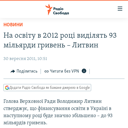
Доступність
посилання
Перейти
НОВИНИ
до
РАДІО СВОБОДА – 70 РОКІВ
На освіту в 2012 році виділять 93
основного
ВСЕ ЗА ДОБУ
матеріалу
мільярди гривень – Литвин
СТАТТІ
Перейти
до
30 вересня 2011, 10:51
ВІЙНА
ПОЛІТИКА
основної
РОСІЙСЬКА «ФІЛЬТРАЦІЯ»
Поділитись
Читати без VPN
ЕКОНОМІКА
навігації
Перейти
ДОНБАС.РЕАЛІЇ
СУСПІЛЬСТВО
до
Додати Радіо Свобода як бажане джерело в Google
КРИМ.РЕАЛІЇ
КУЛЬТУРА
пошуку
Голова Верховної Ради Володимир Литвин
ТИ ЯК?
СПОРТ
стверджує, що фінансування освіти в Україні в
СХЕМИ
УКРАЇНА
наступному році буде значно збільшено – до 93
мільярдів гривень.
КИТАЙ.ВИКЛИКИ
СВІТ