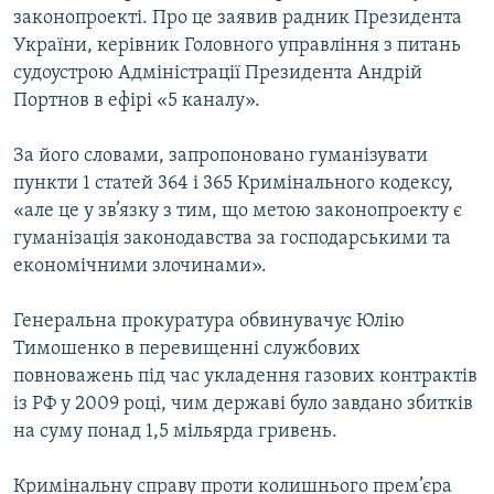
законопроекті. Про це заявив радник Президента
МУЛЬТИМЕДІА
України, керівник Головного управління з питань
ФОТО
судоустрою Адміністрації Президента Андрій
СПЕЦПРОЄКТИ
Портнов в ефірі «5 каналу».
ПОДКАСТИ
За його словами, запропоновано гуманізувати
пункти 1 статей 364 і 365 Кримінального кодексу,
КРИМ РЕАЛІЇ
«але це у зв’язку з тим, що метою законопроекту є
РУС
гуманізація законодавства за господарськими та
економічними злочинами».
УКР
КТАТ
Генеральна прокуратура обвинувачує Юлію
Тимошенко в перевищенні службових
ДОЛУЧАЙСЯ!
повноважень під час укладення газових контрактів
із РФ у 2009 році, чим державі було завдано збитків
на суму понад 1,5 мільярда гривень.
Кримінальну справу проти колишнього прем’єра