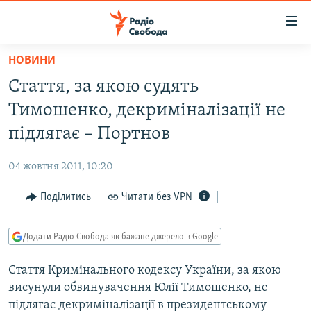
Доступність
посилання
Перейти
НОВИНИ
до
РАДІО СВОБОДА – 70 РОКІВ
Стаття, за якою судять
основного
ВСЕ ЗА ДОБУ
матеріалу
Тимошенко, декриміналізації не
СТАТТІ
Перейти
підлягає – Портнов
до
ВІЙНА
ПОЛІТИКА
основної
04 жовтня 2011, 10:20
РОСІЙСЬКА «ФІЛЬТРАЦІЯ»
ЕКОНОМІКА
навігації
Перейти
Поділитись
Читати без VPN
ДОНБАС.РЕАЛІЇ
СУСПІЛЬСТВО
до
КРИМ.РЕАЛІЇ
КУЛЬТУРА
пошуку
Додати Радіо Свобода як бажане джерело в Google
ТИ ЯК?
СПОРТ
Стаття Кримінального кодексу України, за якою
СХЕМИ
УКРАЇНА
висунули обвинувачення Юлії Тимошенко, не
КИТАЙ.ВИКЛИКИ
СВІТ
підлягає декриміналізації в президентському