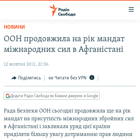
Доступність
посилання
Перейти
НОВИНИ
до
РАДІО СВОБОДА – 70 РОКІВ
ООН продовжила на рік мандат
основного
ВСЕ ЗА ДОБУ
матеріалу
міжнародних сил в Афганістані
СТАТТІ
Перейти
до
12 жовтня 2011, 21:36
ВІЙНА
ПОЛІТИКА
основної
РОСІЙСЬКА «ФІЛЬТРАЦІЯ»
Поділитись
Читати без VPN
ЕКОНОМІКА
навігації
Перейти
ДОНБАС.РЕАЛІЇ
СУСПІЛЬСТВО
до
Додати Радіо Свобода як бажане джерело в Google
КРИМ.РЕАЛІЇ
КУЛЬТУРА
пошуку
Рада Безпеки ООН сьогодні продовжила ще на рік
ТИ ЯК?
СПОРТ
мандат на присутність міжнародних збройних сил
СХЕМИ
УКРАЇНА
в Афганістані і закликала уряд цієї країни
приділяти більшу увагу дотриманню прав людини
КИТАЙ.ВИКЛИКИ
СВІТ