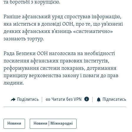
та боротьбі з корупцією.
МУЛЬТИМЕДІА
ФОТО
Раніше афганський уряд спростував інформацію,
яка міститься в доповіді ООН, про те, що ув’язнені
СПЕЦПРОЄКТИ
деяких афганських в’язниць «систематично»
ПОДКАСТИ
зазнають тортур.
КРИМ РЕАЛІЇ
Рада Безпеки ООН наголосила на необхідності
РУС
посилення афганських правових інститутів,
реформування системи покарань, дотримання
УКР
принципу верховенства закону і поваги до прав
КТАТ
людини.
ДОЛУЧАЙСЯ!
Поділитись
Читати без VPN
Підписатись
Новини
Новини | Міжнародні