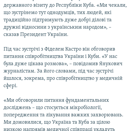
державного візиту до Республіки Куба. «Ми чекали,
Усі сайти RFE/RL
що зустрінемо тут однодумців, тих людей, які
традиційно підтримують дуже добрі ділові та
дружні відносини з українським народом», –
сказав Президент України.
Під час зустрічі з Фіделем Кастро він обговорив
питання співробітництва України і Куби. «У нас
була дуже цікава розмова», – повідомив Янукович
журналістам. За його словами, під час зустрічі
йшлося, зокрема, про співробітництво у медичній
сфері.
«Ми обговорили питання фундаментальних
досліджень – що стосується мікробіології,
попередження та лікування важких захворювань.
Ми домовилися, що Україна та Куба за цілою
низкою напрямів медичної співпраці укладуть