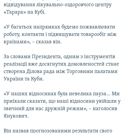
відвідування лікувально-оздоровчого центру
МУЛЬТИМЕДІА
«Тарара» на Кубі.
ФОТО
СПЕЦПРОЄКТИ
«У багатьох напрямках будемо пожвавлювати
роботу, контакти і підвищувати товарообіг між
ПОДКАСТИ
країнами», – сказав він.
КРИМ РЕАЛІЇ
За словами Президента, одним з інструментів
РУС
реалізації вже досягнутих домовленостей стане
створена Ділова рада між Торговими палатами
УКР
України та Куби.
КТАТ
«У наших відносинах була невелика пауза… Ми
ДОЛУЧАЙСЯ!
приїхали сказати, що наші відносини увійшли у
звичний для нас дружній режим», – наголосив
Янукович.
Він назвав прогнозованими результати свого