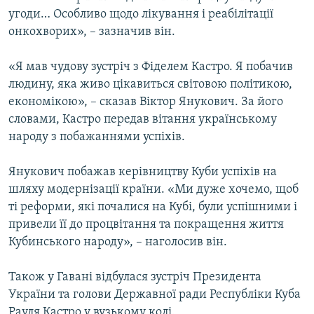
угоди… Особливо щодо лікування і реабілітації
онкохворих», – зазначив він.
«Я мав чудову зустріч з Фіделем Кастро. Я побачив
людину, яка живо цікавиться світовою політикою,
економікою», – сказав Віктор Янукович. За його
словами, Кастро передав вітання українському
народу з побажаннями успіхів.
Янукович побажав керівництву Куби успіхів на
шляху модернізації країни. «Ми дуже хочемо, щоб
ті реформи, які почалися на Кубі, були успішними і
привели її до процвітання та покращення життя
Кубинського народу», – наголосив він.
Також у Гавані відбулася зустріч Президента
України та голови Державної ради Республіки Куба
Рауля Кастро у вузькому колі.