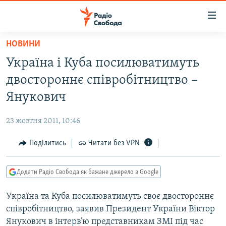
Доступність
посилання
Перейти
НОВИНИ
до
РАДІО СВОБОДА – 70 РОКІВ
Україна і Куба посилюватимуть
основного
ВСЕ ЗА ДОБУ
матеріалу
двостороннє співробітництво –
СТАТТІ
Перейти
Янукович
до
ВІЙНА
ПОЛІТИКА
основної
23 жовтня 2011, 10:46
РОСІЙСЬКА «ФІЛЬТРАЦІЯ»
ЕКОНОМІКА
навігації
Перейти
Поділитись
Читати без VPN
ДОНБАС.РЕАЛІЇ
СУСПІЛЬСТВО
до
КРИМ.РЕАЛІЇ
КУЛЬТУРА
пошуку
Додати Радіо Свобода як бажане джерело в Google
ТИ ЯК?
СПОРТ
Україна та Куба посилюватимуть своє двостороннє
СХЕМИ
УКРАЇНА
співробітництво, заявив Президент України Віктор
КИТАЙ.ВИКЛИКИ
СВІТ
Янукович в інтерв’ю представникам ЗМІ під час