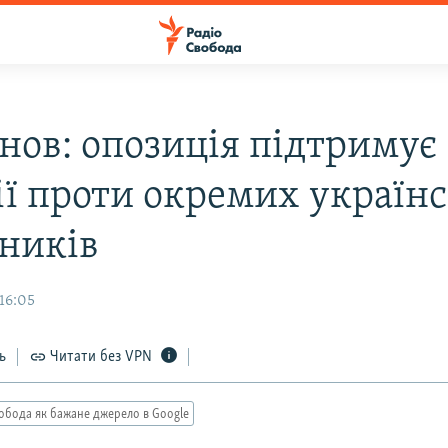
нов: опозиція підтримує
ії проти окремих україн
ників
16:05
ь
Читати без VPN
обода як бажане джерело в Google