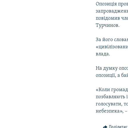
МУЛЬТИМЕДІА
Опозиція про
ФОТО
запровадженн
повідомив чле
СПЕЦПРОЄКТИ
Турчинов.
ПОДКАСТИ
За його слова
«цивілізован
влада.
На думку опоз
опозиції, а б
«Коли громадя
позбавляють і
голосувати, т
небезпека», –
Поділитис