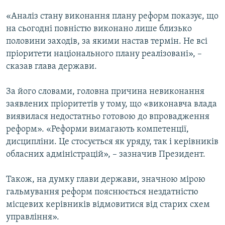
МУЛЬТИМЕДІА
«Аналіз стану виконання плану реформ показує, що
ФОТО
на сьогодні повністю виконано лише близько
половини заходів, за якими настав термін. Не всі
СПЕЦПРОЄКТИ
пріоритети національного плану реалізовані», –
ПОДКАСТИ
сказав глава держави.
КРИМ РЕАЛІЇ
За його словами, головна причина невиконання
РУС
заявлених пріоритетів у тому, що «виконавча влада
виявилася недостатньо готовою до впровадження
УКР
реформ». «Реформи вимагають компетенції,
КТАТ
дисципліни. Це стосується як уряду, так і керівників
обласних адміністрацій», – зазначив Президент.
ДОЛУЧАЙСЯ!
Також, на думку глави держави, значною мірою
гальмування реформ пояснюється нездатністю
місцевих керівників відмовитися від старих схем
управління».