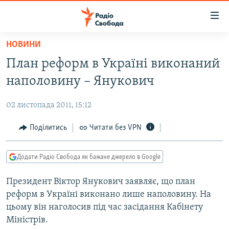
Доступність
посилання
Перейти
НОВИНИ
до
РАДІО СВОБОДА – 70 РОКІВ
План реформ в Україні виконаний
основного
ВСЕ ЗА ДОБУ
матеріалу
наполовину – Янукович
СТАТТІ
Перейти
до
02 листопада 2011, 15:12
ВІЙНА
ПОЛІТИКА
основної
РОСІЙСЬКА «ФІЛЬТРАЦІЯ»
Поділитись
Читати без VPN
ЕКОНОМІКА
навігації
Перейти
ДОНБАС.РЕАЛІЇ
СУСПІЛЬСТВО
до
Додати Радіо Свобода як бажане джерело в Google
КРИМ.РЕАЛІЇ
КУЛЬТУРА
пошуку
Президент Віктор Янукович заявляє, що план
ТИ ЯК?
СПОРТ
реформ в Україні виконано лише наполовину. На
СХЕМИ
УКРАЇНА
цьому він наголосив під час засідання Кабінету
Міністрів.
КИТАЙ.ВИКЛИКИ
СВІТ