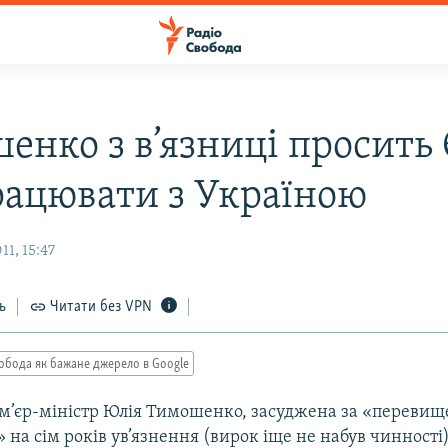
енко з в’язниці просить
рацювати з Україною
1, 15:47
ь
Читати без VPN
обода як бажане джерело в Google
’єр-міністр Юлія Тимошенко, засуджена за «переви
на сім років ув’язнення (вирок іще не набув чинності)