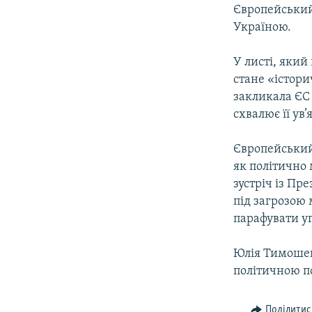
КИТАЙ.ВИКЛИКИ
Європейський
МУЛЬТИМЕДІА
Україною.
ФОТО
У листі, який
СПЕЦПРОЄКТИ
стане «істори
закликала ЄС 
ПОДКАСТИ
схвалює її ув
Європейський 
як політично 
зустріч із Пр
під загрозою
парафувати уг
Юлія Тимошенк
політичною п
Поділитис