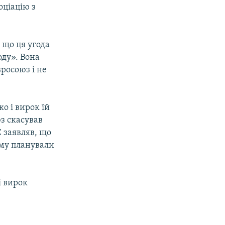
оціацію з
 що ця угода
оду». Вона
вросоюз і не
о і вирок їй
з скасував
 заявляв, що
ому планували
і вирок