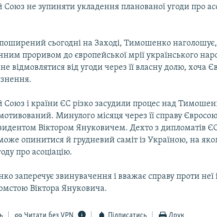
 Союз не зупиняти укладення планованої угоди про ас
 поширений сьогодні на Заході, Тимошенко наголошує,
чним проривом до європейської мрії українського нар
не відмовлятися від угоди через її власну долю, хоча Є
’язнення.
Союз і країни ЄС різко засудили процес над Тимошенк
мотивований. Минулого місяця через її справу Євросою
езидентом Віктором Януковичем. Дехто з дипломатів ЄС
 може опинитися й грудневий саміт із Україною, на як
оду про асоціацію.
о заперечує звинувачення і вважає справу проти неї 
омстою Віктора Януковича.
ь
Читати без VPN
Підписатись
Друк