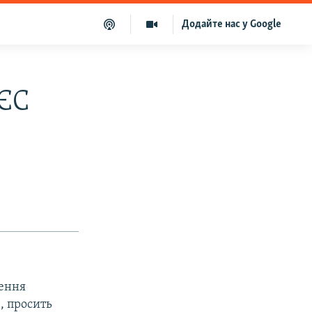
Додайте нас у Google
 ЄС
щення
, просить