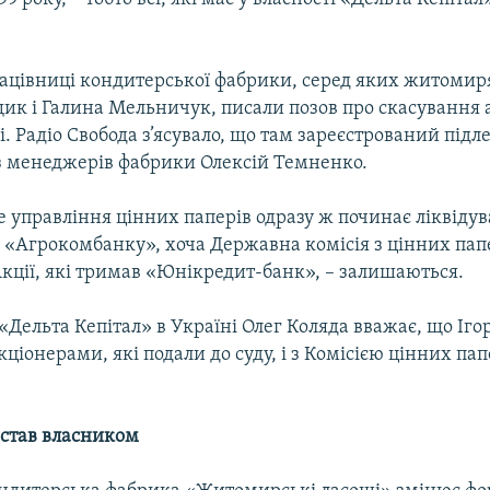
ацівниці кондитерської фабрики, серед яких житоми
к і Галина Мельничук, писали позов про скасування а
і. Радіо Свобода з’ясувало, що там зареєстрований підл
із менеджерів фабрики Олексій Темненко.
 управління цінних паперів одразу ж починає ліквідува
 «Агрокомбанку», хоча Державна комісія з цінних пап
кції, які тримав «Юнікредит-банк», – залишаються.
Дельта Кепітал» в Україні Олег Коляда вважає, що Іго
кціонерами, які подали до суду, і з Комісією цінних папе
став власником