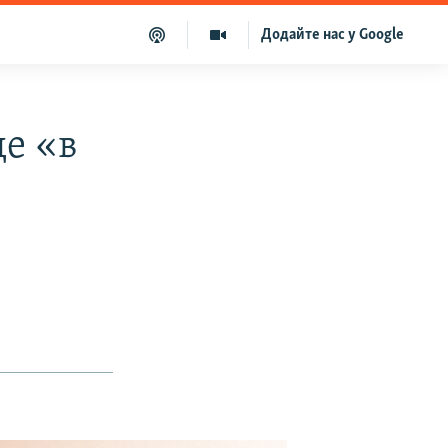
Додайте нас у Google
де «в