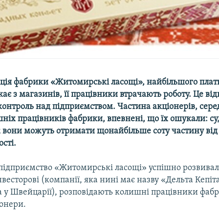
кція фабрики «Житомирські ласощі», найбільшого плат
икає з магазинів, її працівники втрачають роботу. Це ві
контроль над підприємством. Частина акціонерів, сере
ніх працівників фабрики, впевнені, що їх ошукали: су
ож вони можуть отримати щонайбільше соту частину від 
ості.
 підприємство «Житомирські ласощі» успішно розвивал
весторові (компанії, яка нині має назву «Дельта Кепіта
 у Швейцарії), розповідають колишні працівники фабри
іонери.