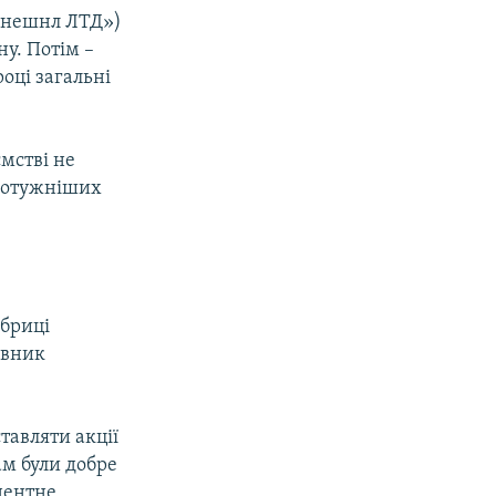
ернешнл ЛТД»)
ну. Потім –
році загальні
ємстві не
йпотужніших
абриці
авник
тавляти акції
ам були добре
едентне