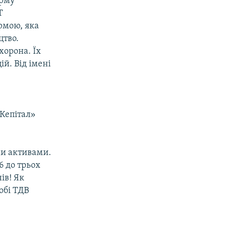
орму
Т
рмою, яка
цтво.
хорона. Їх
й. Від імені
Кепітал»
ми активами.
6 до трьох
ів! Як
обі ТДВ