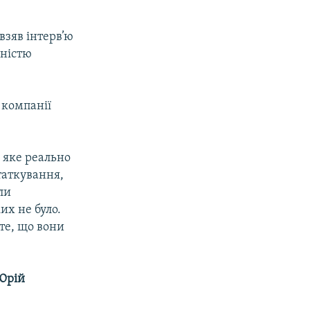
взяв інтерв’ю
ьністю
 компанії
, яке реально
таткування,
ли
их не було.
 те, що вони
Юрій