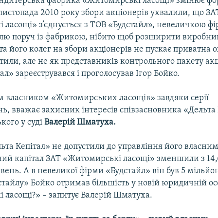
ндитерська фабрика «Житомирські ласощі» змінює ф
 листопада 2010 року збори акціонерів ухвалили, що ЗА
 ласощі» з’єднується з ТОВ «Будстайл», невеличкою фі
лю поруч із фабрикою, нібито щоб розширити виробни
а його колег на збори акціонерів не пускає приватна о
или, але не як представників контрольного пакету акці
ал» зареєструвався і проголосував Ігор Бойко.
им власником «Житомирських ласощів» завдяки серії
ь, вважає захисник інтересів співзасновника «Дельта 
кого у суді
Валерій Шматуха.
ьта Кепітал» не допустили до управління його власни
ний капітал ЗАТ «Житомирські ласощі» зменшили з 14,
вень. А в невеликої фірми «Будстайл» він був 5 мільйон
стайлу» Бойко отримав більшість у новій юридичній ос
 ласощі?» – запитує Валерій Шматуха.