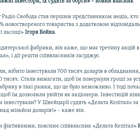
вжні інвестори, їх судять за борги» – новий власник
Радіо Свобода став першим представником медіа, хто 
% новоствореного товариства з додатковою відповідал
і ласощі»
Ігоря Бойка
.
ндитерської фабрики, він каже, що має третину акцій в
ал», і дії решти співвласників засуджує.
и, нібито інвестували 700 тисяч доларів в обладнання
 тисяч. Стали вимагати, щоб їм повернули гроші за ус
абрику в такі рамки, що це було неможливо. І тоді поча
щоб їм дозволили увійти як акціонери. Інвестицій ніяк
и інвестували? У Швейцарії судять «Дельта Кепітал» за
над мільйон доларів!» – каже він.
ли фіктивними, пояснює співвласник «Дельта Кепітал»