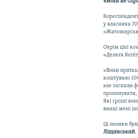
«Вони не спра
Кореспондент 
у власника 70
«Житомирськ
Окрім цієї ко
«Дельта Кепіт
«Вони приїхал
коштувало 100
але загнали ф
пропонувати, 
Які гроші вон
винні мені по
Ці позики бу
Ліщинський
.