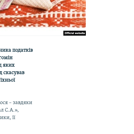
ника податків
дгомін
д яких
д скасував
їхньої
ося – завдяки
л С.А.»,
ки, її