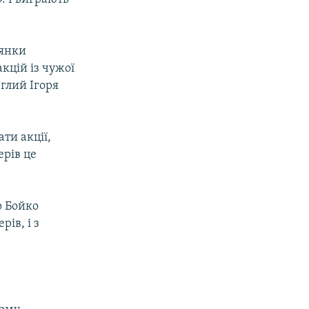
рянки
кцій із чужої
еглий Ігоря
ти акції,
ерів це
р Бойко
рів, і з