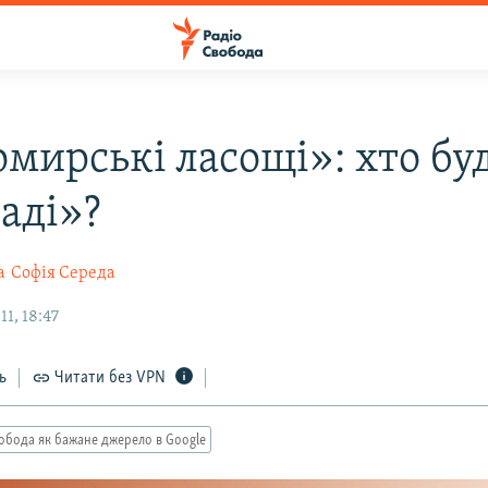
мирські ласощі»: хто бу
аді»?
а
Софія Середа
1, 18:47
ь
Читати без VPN
обода як бажане джерело в Google