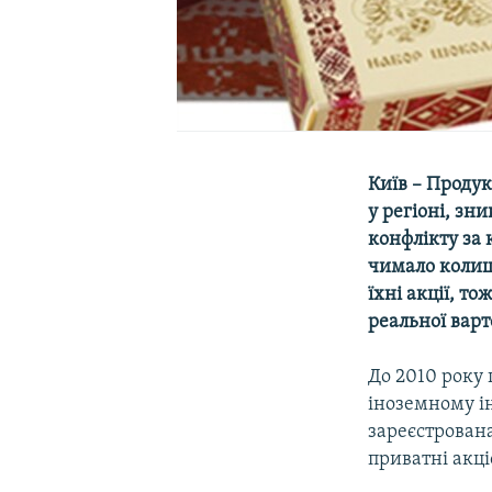
Київ – Проду
у регіоні, зн
конфлікту за 
чимало колиш
їхні акції, т
реальної варт
До 2010 року
іноземному ін
зареєстрована
приватні акц