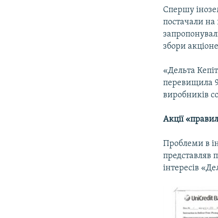
Спершу інозе
постачали на 
запропонували
збори акціоне
«Дельта Кепіт
перевищила 9
виробників со
Акції «прави
Проблеми в ін
представляв п
інтересів «Де