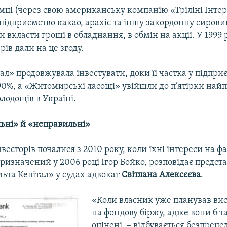
мці (через свою американську компанію «Тріліні Інт
підприємство какао, арахіс та іншу закордонну сирови
 вкласти гроші в обладнання, в обмін на акції. У 1999 
рів дали на це згоду.
ал» продовжувала інвестувати, доки її частка у підпри
0%, а «Житомирські ласощі» увійшли до п’ятірки на
лодощів в Україні.
льні» й «неправильні»
весторів почалися з 2010 року, коли їхні інтереси на ф
ризначений у 2006 році Ігор Бойко, розповідає предст
льта Кепітал» у судах адвокат
Світлана Алексєєва
.
«Коли власник уже планував вис
на фондову біржу, адже вони б т
оцінені, – відбувається безпрец