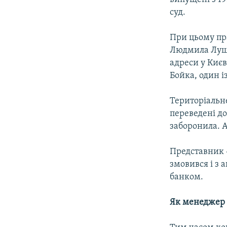
суд.
При цьому пр
Людмила Лущи
адреси у Києв
Бойка, один 
Територіальне
переведені до
заборонила. А
Представник «
змовився і з а
банком.
Як менеджер 