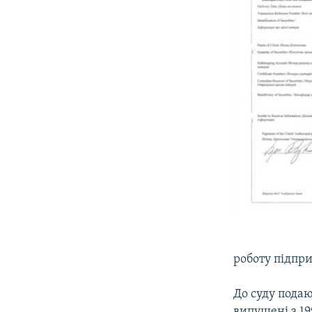
роботу підпр
До суду подаю
випущені з 199