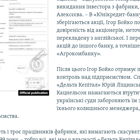
викидання інвестора з фабрики,
Алексєєва. – В «Юнікредит-банку
зберігаються акції, Ігор Бойко п
довіреність від акціонерів, нето
перекладену з англійської. І пе
акцій до іншого банку, а точніше
«Агрокомбанку».
Після цього Ігор Бойко отримує 
контроль над підприємством. С
«Дельта Кепітал» Юрій Ліщинсь
Кацнельсон намагаються втрутит
українські суди забороняють їм 
їхнього колишнього менеджера, 
иємства.
ть і троє працівників фабрики, які вимагають скасувати
9 року, – тобто всі, які має у власності «Дельта Кепітал