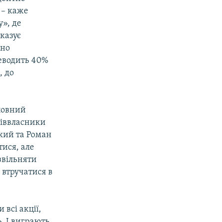
 – каже
», де
оказує
чно
реводить 40%
, до
повний
піввласники
кий та Роман
ися, але
звільняти
втручатися в
 всі акції,
». І виграють