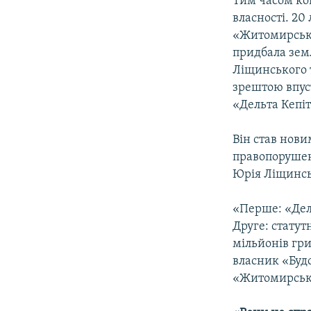
Тим часом ко
власності. 20
«Житомирські
придбала зем
Ліщинського т
зрештою впуст
«Дельта Кепіт
Він став нов
правопорушен
Юрія Ліщинсь
«Перше: «Дел
Друге: статут
мільйонів гри
власник «Буд
«Житомирські