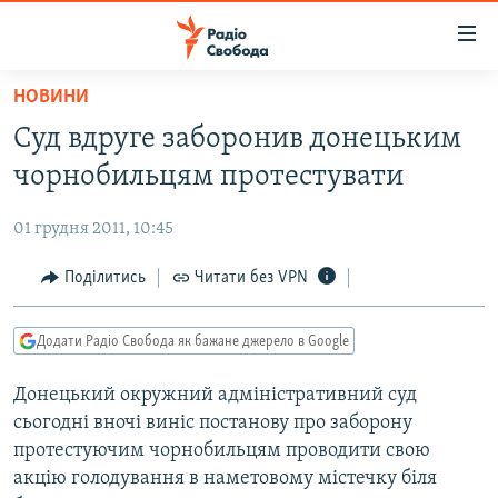
Доступність
посилання
Перейти
НОВИНИ
до
РАДІО СВОБОДА – 70 РОКІВ
Суд вдруге заборонив донецьким
основного
ВСЕ ЗА ДОБУ
матеріалу
чорнобильцям протестувати
СТАТТІ
Перейти
до
01 грудня 2011, 10:45
ВІЙНА
ПОЛІТИКА
основної
РОСІЙСЬКА «ФІЛЬТРАЦІЯ»
Поділитись
Читати без VPN
ЕКОНОМІКА
навігації
Перейти
ДОНБАС.РЕАЛІЇ
СУСПІЛЬСТВО
до
Додати Радіо Свобода як бажане джерело в Google
КРИМ.РЕАЛІЇ
КУЛЬТУРА
пошуку
Донецький окружний адміністративний суд
ТИ ЯК?
СПОРТ
сьогодні вночі виніс постанову про заборону
СХЕМИ
УКРАЇНА
протестуючим чорнобильцям проводити свою
акцію голодування в наметовому містечку біля
КИТАЙ.ВИКЛИКИ
СВІТ