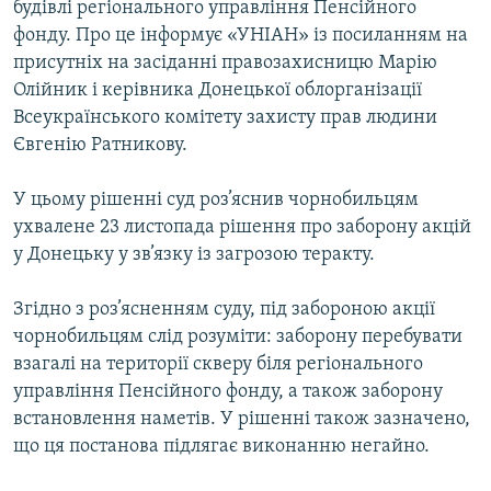
будівлі регіонального управління Пенсійного
МУЛЬТИМЕДІА
фонду. Про це інформує «УНІАН» із посиланням на
ФОТО
присутніх на засіданні правозахисницю Марію
Олійник і керівника Донецької облорганізації
СПЕЦПРОЄКТИ
Всеукраїнського комітету захисту прав людини
ПОДКАСТИ
Євгенію Ратникову.
КРИМ РЕАЛІЇ
У цьому рішенні суд роз’яснив чорнобильцям
РУС
ухвалене 23 листопада рішення про заборону акцій
у Донецьку у зв’язку із загрозою теракту.
УКР
КТАТ
Згідно з роз’ясненням суду, під забороною акції
чорнобильцям слід розуміти: заборону перебувати
взагалі на території скверу біля регіонального
ДОЛУЧАЙСЯ!
управління Пенсійного фонду, а також заборону
встановлення наметів. У рішенні також зазначено,
що ця постанова підлягає виконанню негайно.