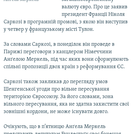
МУЛЬТИМЕДІА
валюту євро. Про це заявив
президент Франції Ніколя
ФОТО
Саркозі в програмній промові, з якою він виступив
СПЕЦПРОЄКТИ
у четвер у французькому місті Тулон.
ПОДКАСТИ
За словами Саркозі, в понеділок він проведе в
Парижі переговори з канцлером Німеччини
КРИМ РЕАЛІЇ
Анґелою Меркель, під час яких вони сформулюють
РУС
спільні пропозиції двох країн з реформування ЄС.
УКР
Саркозі також закликав до перегляду умов
КТАТ
Шенгенської угоди про вільне пересування
територією Євросоюзу. За його словами, зона
ДОЛУЧАЙСЯ!
вільного пересування, яка не здатна захистити свої
зовнішні кордони, не може існувати довго.
Очікують, що в п’ятницю Анґела Меркель