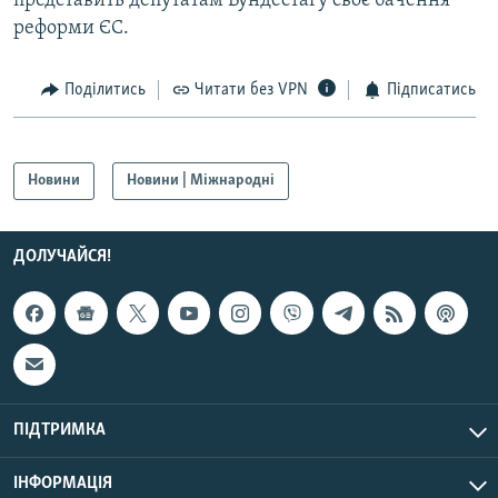
представить депутатам Бундестаґу своє бачення
Усі сайти RFE/RL
реформи ЄС.
Поділитись
Читати без VPN
Підписатись
Новини
Новини | Міжнародні
ДОЛУЧАЙСЯ!
ПІДТРИМКА
ІНФОРМАЦІЯ