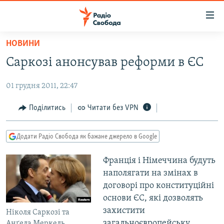
Доступність
посилання
Перейти
НОВИНИ
до
РАДІО СВОБОДА – 70 РОКІВ
Саркозі анонсував реформи в ЄС
основного
ВСЕ ЗА ДОБУ
матеріалу
01 грудня 2011, 22:47
СТАТТІ
Перейти
до
ВІЙНА
ПОЛІТИКА
Поділитись
Читати без VPN
основної
РОСІЙСЬКА «ФІЛЬТРАЦІЯ»
ЕКОНОМІКА
навігації
Додати Радіо Свобода як бажане джерело в Google
Перейти
ДОНБАС.РЕАЛІЇ
СУСПІЛЬСТВО
до
Франція і Німеччина будуть
КРИМ.РЕАЛІЇ
КУЛЬТУРА
пошуку
наполягати на змінах в
ТИ ЯК?
СПОРТ
договорі про конституційні
СХЕМИ
основи ЄС, які дозволять
УКРАЇНА
захистити
Ніколя Саркозі та
КИТАЙ.ВИКЛИКИ
СВІТ
загальноєвропейську
Анґела Меркель