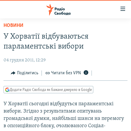
Доступність
посилання
Перейти
НОВИНИ
до
РАДІО СВОБОДА – 70 РОКІВ
У Хорватії відбуваються
основного
ВСЕ ЗА ДОБУ
матеріалу
парламентські вибори
СТАТТІ
Перейти
до
04 грудня 2011, 12:29
ВІЙНА
ПОЛІТИКА
основної
РОСІЙСЬКА «ФІЛЬТРАЦІЯ»
Поділитись
Читати без VPN
ЕКОНОМІКА
навігації
Перейти
ДОНБАС.РЕАЛІЇ
СУСПІЛЬСТВО
до
Додати Радіо Свобода як бажане джерело в Google
КРИМ.РЕАЛІЇ
КУЛЬТУРА
пошуку
У Хорватії сьогодні відбудуться парламентські
ТИ ЯК?
СПОРТ
вибори. Згідно з результатами опитувань
СХЕМИ
УКРАЇНА
громадської думки, найбільші шанси на перемогу
в опозиційного блоку, очолюваного Соціал-
ПРИАЗОВ’Я
СВІТ