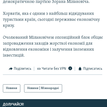
демократичною партією Зорана Мілановіча.
КИТАЙ.ВИКЛИКИ
МУЛЬТИМЕДІА
Хорватія, яка є одним з найбільш відвідуваних
туристами країн, сьогодні переживає економічну
ФОТО
кризу.
СПЕЦПРОЄКТИ
Очолюваний Мілановічем опозиційний блок обіцяє
ПОДКАСТИ
запровадження заходів жорсткої економії для
відновлення економіки і залучення іноземних
КРИМ РЕАЛІЇ
інвестицій.
РУС
УКР
Поділитись
Читати без VPN
Підписатись
КТАТ
ДОЛУЧАЙСЯ!
Новини
Новини | Міжнародні
ДОЛУЧАЙСЯ!