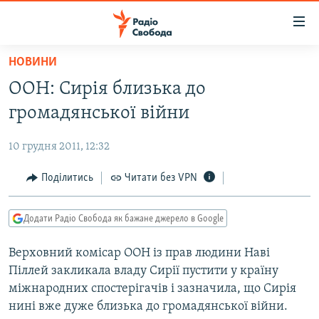
Доступність
посилання
Перейти
НОВИНИ
до
РАДІО СВОБОДА – 70 РОКІВ
ООН: Сирія близька до
основного
ВСЕ ЗА ДОБУ
матеріалу
громадянської війни
СТАТТІ
Перейти
до
10 грудня 2011, 12:32
ВІЙНА
ПОЛІТИКА
основної
РОСІЙСЬКА «ФІЛЬТРАЦІЯ»
Поділитись
Читати без VPN
ЕКОНОМІКА
навігації
Перейти
ДОНБАС.РЕАЛІЇ
СУСПІЛЬСТВО
до
Додати Радіо Свобода як бажане джерело в Google
КРИМ.РЕАЛІЇ
КУЛЬТУРА
пошуку
Верховний комісар ООН із прав людини Наві
ТИ ЯК?
СПОРТ
Піллей закликала владу Сирії пустити у країну
СХЕМИ
УКРАЇНА
міжнародних спостерігачів і зазначила, що Сирія
нині вже дуже близька до громадянської війни.
ПРИАЗОВ’Я
СВІТ