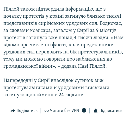
КИТАЙ.ВИКЛИКИ
Піллей також підтвердила інформацію, що з
МУЛЬТИМЕДІА
початку протестів у країні загинуло близько тисячі
представників сирійських урядових сил. Водночас,
ФОТО
за словами комісара, загалом у Сирії за 9 місяців
СПЕЦПРОЄКТИ
протестів загинуло вже понад 4 тисячі людей. «Нам
відомо про численні факти, коли представники
ПОДКАСТИ
урядових сил переходять на бік протестувальників,
тому ми можемо говорити про наближення до
КРИМ РЕАЛІЇ
громадянської війни», – додала Наві Піллей.
РУС
УКР
Напередодні у Сирії внаслідок сутичок між
протестувальниками й урядовими військами
КТАТ
загинуло щонайменше 24 людини.
ДОЛУЧАЙСЯ!
Поділитись
Читати без VPN
Підписатись