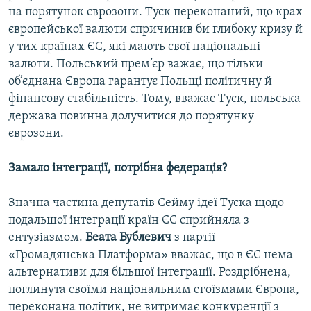
на порятунок єврозони. Туск переконаний, що крах
європейської валюти спричинив би глибоку кризу й
у тих країнах ЄС, які мають свої національні
валюти. Польський прем’єр важає, що тільки
об’єднана Європа гарантує Польщі політичну й
фінансову стабільність. Тому, вважає Туск, польська
держава повинна долучитися до порятунку
єврозони.
Замало інтеграції, потрібна федерація?
Значна частина депутатів Сейму ідеї Туска щодо
подальшої інтеграції країн ЄС сприйняла з
ентузіазмом.
Беата Бублевич
з партії
«Громадянська Платформа» вважає, що в ЄС нема
альтернативи для більшої інтеграції. Роздрібнена,
поглинута своїми національним егоїзмами Європа,
переконана політик, не витримає конкуренції з