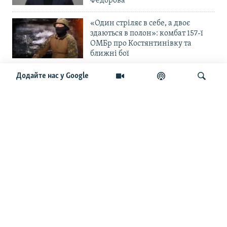
Федорова
«Один стріляє в себе, а двоє
здаються в полон»: комбат 157-ї
ОМБр про Костянтинівку та
ближні бої
Додайте нас у Google
«Повільне прогризання». Армія
РФ готується до нового етапу
наступу на Слов’янськ та
Краматорськ?
Шукати
«Історія ще раз сміється з
Навроцького». Одним з перших
кавалерів Ордена Білого Орла був
Іван Мазепа
Від ейфорії до небажання жити.
Що відбувається з людьми після
звільнення із російського полону