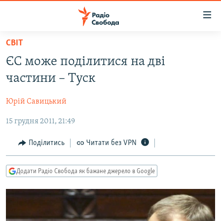
Доступність
посилання
Перейти
СВІТ
до
РАДІО СВОБОДА – 70 РОКІВ
ЄС може поділитися на дві
основного
ВСЕ ЗА ДОБУ
матеріалу
частини – Туск
СТАТТІ
Перейти
до
Юрій Савицький
ВІЙНА
ПОЛІТИКА
основної
15 грудня 2011, 21:49
РОСІЙСЬКА «ФІЛЬТРАЦІЯ»
ЕКОНОМІКА
навігації
Перейти
ДОНБАС.РЕАЛІЇ
СУСПІЛЬСТВО
Поділитись
Читати без VPN
до
КРИМ.РЕАЛІЇ
КУЛЬТУРА
пошуку
Додати Радіо Свобода як бажане джерело в Google
ТИ ЯК?
СПОРТ
СХЕМИ
УКРАЇНА
КИТАЙ.ВИКЛИКИ
СВІТ