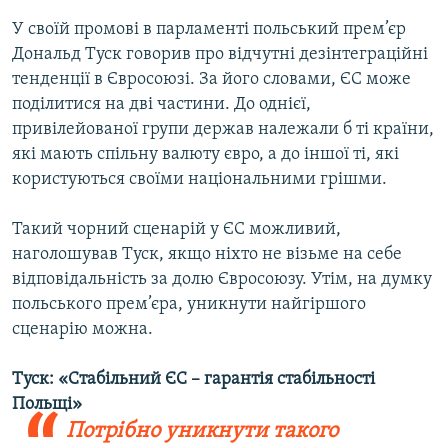
Усі сайти RFE/RL
У своїй промові в парламенті польський прем’єр
Дональд Туск говорив про відчутні дезінтеграційні
тенденції в Євросоюзі. За його словами, ЄС може
поділитися на дві частини. До однієї,
привілейованої групи держав належали б ті країни,
які мають спільну валюту євро, а до іншої ті, які
користуються своїми національними грішми.
Такий чорний сценарій у ЄС можливий,
наголошував Туск, якщо ніхто не візьме на себе
відповідальність за долю Євросоюзу. Утім, на думку
польського прем’єра, уникнути найгіршого
сценарію можна.
Туск: «Стабільний ЄС – гарантія стабільності
Польщі»
Потрібно уникнути такого