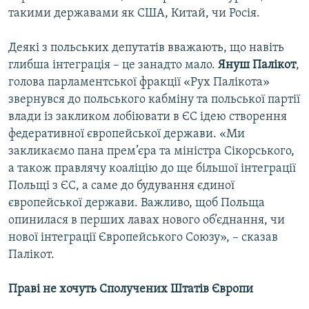
такими державами як США, Китай, чи Росія.
Деякі з польських депутатів вважають, що навіть
глибша інтеграція – це занадто мало.
Януш Палікот
,
голова парламентської фракції «Рух Палікота»
звернувся до польського кабміну та польської партії
влади із закликом лобіювати в ЄС ідею створення
федеративної європейської держави. «Ми
закликаємо пана прем’єра та міністра Сікорського,
а також правлячу коаліцію до ще більшої інтеграції
Польщі з ЄС, а саме до будування єдиної
європейської держави. Важливо, щоб Польща
опинилася в перших лавах нового об’єднання, чи
нової інтеграції Європейського Союзу», – сказав
Палікот.
Праві не хочуть Сполучених Штатів Європи