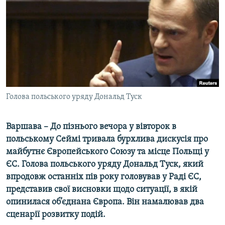
МУЛЬТИМЕДІА
ФОТО
СПЕЦПРОЄКТИ
ПОДКАСТИ
КРИМ РЕАЛІЇ
Голова польського уряду Дональд Туск
РУС
УКР
Варшава – До пізнього вечора у вівторок в
польському Сеймі тривала бурхлива дискусія про
КТАТ
майбутнє Європейського Союзу та місце Польщі у
ЄС. Голова польського уряду Дональд Туск, який
ДОЛУЧАЙСЯ!
впродовж останніх пів року головував у Раді ЄС,
представив свої висновки щодо ситуації
,
в якій
опинилася об
’
єднана Європа. Він намалював два
сценарії розвитку подій.