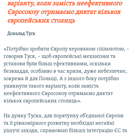
варіанту, коли замість неефективного
Євросоюзу отримаємо диктат кількох
європейських столиць
Дональд Туск
«Потрібно зробити Європу керованою спільнотою, –
говорив Туск, – щоб європейські механізми та
установи були більш ефективними, оскільки
безвладдя, особливо в час кризи, дуже небезпечне,
зокрема й для Польщі. А з іншого боку потрібно
уникнути такого варіанту, коли замість
неефективного Євросоюзу отримаємо диктат
кількох європейських столиць».
На думку Туска, для порятунку об’єднаної Європи
та її рівномірного розвитку необхідні негайні
рішучі заходи, спрямовані більшу інтеграцію ЄС та