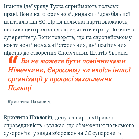
Інакше ідеї уряду Туска сприймають польські
праві. Вони категорично відкидають ідею більшої
централізації ЄС. Праві польські партії вважають,
що така централізація спричинить втрату Польщею
суверенітету. Вони говорять, що на європейському
континенті нема ані історичних, ані політичних
підстав до створення Сполучених Штатів Європи.
Ви не можете бути помічниками
Німеччини, Євросоюзу чи якоїсь іншої
організації у процесі захоплення
Польщі
Кристина Павловіч
Кристина Павловіч
, депутат партії «Право і
справедливість» вважає, що обмеження польського
суверенітету задля збереження ЄС суперечить