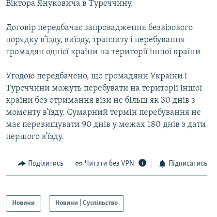
Віктора Януковича в Туреччину.
МУЛЬТИМЕДІА
ФОТО
Договір передбачає запровадження безвізового
порядку в’їзду, виїзду, транзиту і перебування
СПЕЦПРОЄКТИ
громадян однієї країни на території іншої країни
ПОДКАСТИ
Угодою передбачено, що громадяни України і
КРИМ РЕАЛІЇ
Туреччини можуть перебувати на території іншої
РУС
країни без отримання візи не більш як 30 днів з
моменту в’їзду. Сумарний термін перебування не
УКР
має перевищувати 90 днів у межах 180 днів з дати
КТАТ
першого в’їзду.
ДОЛУЧАЙСЯ!
Поділитись
Читати без VPN
Підписатись
Новини
Новини | Суспільство