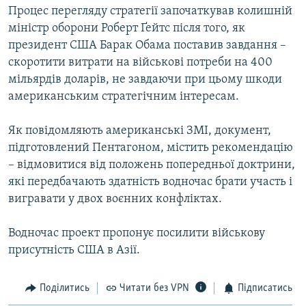
Процес перегляду стратегії започаткував колишній
КИТАЙ.ВИКЛИКИ
міністр оборони Роберт Ґейтс після того, як
МУЛЬТИМЕДІА
президент США Барак Обама поставив завдання –
ФОТО
скоротити витрати на військові потреби на 400
мільярдів доларів, не завдаючи при цьому шкоди
СПЕЦПРОЄКТИ
американським стратегічним інтересам.
ПОДКАСТИ
Як повідомляють американські ЗМІ, документ,
підготовлений Пентагоном, містить рекомендацію
КРИМ РЕАЛІЇ
– відмовитися від положень попередньої доктрини,
РУС
які передбачають здатність водночас брати участь і
УКР
вигравати у двох воєнних конфліктах.
КТАТ
Водночас проект пропонує посилити військову
присутність США в Азії.
ДОЛУЧАЙСЯ!
Поділитись
Читати без VPN
Підписатись