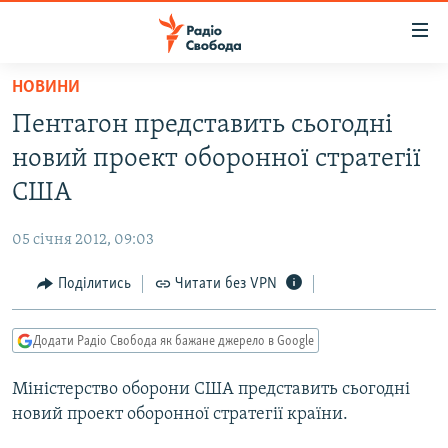
Доступність
посилання
Перейти
НОВИНИ
до
РАДІО СВОБОДА – 70 РОКІВ
Пентагон представить сьогодні
основного
ВСЕ ЗА ДОБУ
матеріалу
новий проект оборонної стратегії
СТАТТІ
Перейти
США
до
ВІЙНА
ПОЛІТИКА
основної
05 січня 2012, 09:03
РОСІЙСЬКА «ФІЛЬТРАЦІЯ»
ЕКОНОМІКА
навігації
Перейти
Поділитись
Читати без VPN
ДОНБАС.РЕАЛІЇ
СУСПІЛЬСТВО
до
КРИМ.РЕАЛІЇ
КУЛЬТУРА
пошуку
Додати Радіо Свобода як бажане джерело в Google
ТИ ЯК?
СПОРТ
Міністерство оборони США представить сьогодні
СХЕМИ
УКРАЇНА
новий проект оборонної стратегії країни.
ПРИАЗОВ’Я
СВІТ