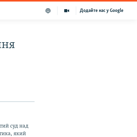
Додайте нас у Google
ння
итий суд над
тика, який