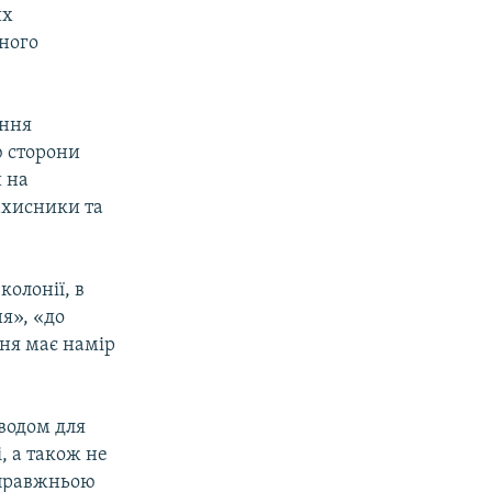
их
ного
ення
ю сторони
й на
ахисники та
олонії, в
я», «до
ння має намір
водом для
, а також не
 справжньою