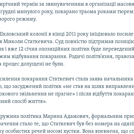
ирічний термін за звинуваченням в організації масов
 грудні минулого року, покарано трьома роками тюрем
уворого режиму.
кловський колонії в кінці 2011 року ініціювало посил
я Миколи Статкевича. Суд повністю підтримав позиці
 і вже 12 січня опозиційних політик буде переведени
им відбування покарання. Родичі політв’язня, правоз
 процес допущені не були.
илення покарання Статкевич стала заява начальника к
о, що засуджений політик «не став на шлях виправленн
кового звільнення не прагне» і після відбуття покара
нний спосіб життя».
дружина політика Марина Адамович, формальним при
ачення стало те, що Статкевич був без номера на одязіі
ку особистих речей носові хустки. Вона впевнена, що