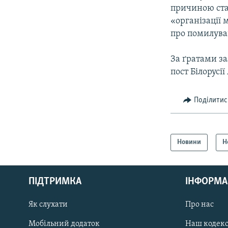
причиною ста
«організації 
про помилува
За ґратами з
пост Білорусі
Поділитис
Новини
Н
КРИМ РЕАЛІЇ
РУС
ПІДТРИМКА
ІНФОРМА
УКР
КТАТ
Як слухати
Про нас
Мобільний додаток
Наш кодек
ДОЛУЧАЙСЯ!