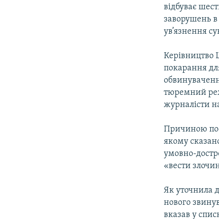
МУЛЬТИМЕДІА
відбуває шест
ФОТО
заворушень в
ув’язнення с
СПЕЦПРОЄКТИ
ПОДКАСТИ
Керівництво Ш
покарання дл
обвинувачення
тюремний реж
журналісти на
Причиною пос
якому сказан
умовно-достро
«вести злочи
Як уточнила 
нового звинув
вказав у спис