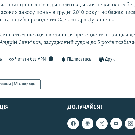
ла принципова позиція політика, який не визнає себе
масових заворушень» в грудні 2010 року і не бажає пи
ння на ім’я президента Олександра Лукашенка.
алишається ще один колишній претендент на вищий 
ї Андрій Санніков, засуджений судом до 5 років позбавл
ь
Читати без VPN
Підписатись
Друк
овини | Міжнародні
ЦІЯ
ДОЛУЧАЙСЯ!
с