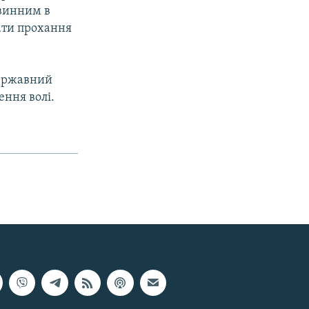
 винним в
сати прохання
державний
ення волі.