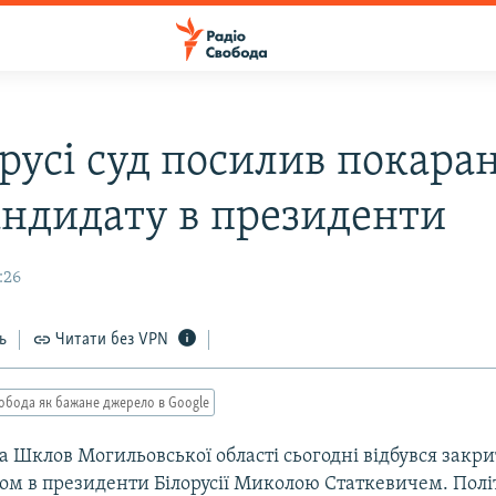
орусі суд посилив покара
андидату в президенти
:26
ь
Читати без VPN
обода як бажане джерело в Google
та Шклов Могильовської області сьогодні відбувся закр
ом в президенти Білорусії Миколою Статкевичем. Полі