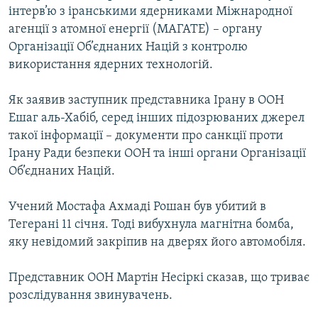
інтерв’ю з іранськими ядерниками Міжнародної
МУЛЬТИМЕДІА
агенції з атомної енергії (МАГАТЕ) – органу
ФОТО
Організації Об’єднаних Націй з контролю
СПЕЦПРОЄКТИ
використання ядерних технологій.
ПОДКАСТИ
Як заявив заступник представника Ірану в ООН
Ешаг аль-Хабіб, серед інших підозрюваних джерел
КРИМ РЕАЛІЇ
такої інформації – документи про санкції проти
РУС
Ірану Ради безпеки ООН та інші органи Організації
Об’єднаних Націй.
УКР
КТАТ
Учений Мостафа Ахмаді Рошан був убитий в
Тегерані 11 січня. Тоді вибухнула магнітна бомба,
ДОЛУЧАЙСЯ!
яку невідомий закріпив на дверях його автомобіля.
Представник ООН Мартін Несіркі сказав, що триває
розслідування звинувачень.