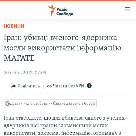
Доступність
посилання
Перейти
НОВИНИ
до
РАДІО СВОБОДА – 70 РОКІВ
Іран: убивці вченого-ядерника
основного
ВСЕ ЗА ДОБУ
матеріалу
могли використати інформацію
СТАТТІ
Перейти
МАГАТЕ
до
ВІЙНА
ПОЛІТИКА
основної
20 січня 2012, 07:09
РОСІЙСЬКА «ФІЛЬТРАЦІЯ»
ЕКОНОМІКА
навігації
Перейти
Поділитись
Читати без VPN
ДОНБАС.РЕАЛІЇ
СУСПІЛЬСТВО
до
КРИМ.РЕАЛІЇ
КУЛЬТУРА
пошуку
Додати Радіо Свобода як бажане джерело в Google
ТИ ЯК?
СПОРТ
Іран стверджує, що для вбивства одного з учених-
СХЕМИ
УКРАЇНА
ядерників цієї країни зловмисники могли
КИТАЙ.ВИКЛИКИ
СВІТ
використати, зокрема, інформацію, отриману з