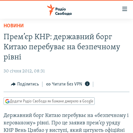
Доступність
посилання
Перейти
НОВИНИ
до
РАДІО СВОБОДА – 70 РОКІВ
Прем’єр КНР: державний борг
основного
ВСЕ ЗА ДОБУ
матеріалу
Китаю перебуває на безпечному
СТАТТІ
Перейти
рівні
до
ВІЙНА
ПОЛІТИКА
основної
30 січня 2012, 08:31
РОСІЙСЬКА «ФІЛЬТРАЦІЯ»
ЕКОНОМІКА
навігації
Перейти
Поділитись
Читати без VPN
ДОНБАС.РЕАЛІЇ
СУСПІЛЬСТВО
до
КРИМ.РЕАЛІЇ
КУЛЬТУРА
пошуку
Додати Радіо Свобода як бажане джерело в Google
ТИ ЯК?
СПОРТ
Державний борг Китаю перебуває на «безпечному і
СХЕМИ
УКРАЇНА
керованому» рівні. Про це заявив прем’єр уряду
КИТАЙ.ВИКЛИКИ
СВІТ
КНР Вень Цзябао у виступі, який цитують офіційні