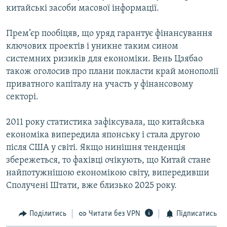
китайські засоби масової інформації.
МУЛЬТИМЕДІА
ФОТО
Прем’єр пообіцяв, що уряд гарантує фінансування
СПЕЦПРОЄКТИ
ключових проектів і уникне таким сином
системних ризиків для економіки. Вень Цзябао
ПОДКАСТИ
також оголосив про плани покласти край монополії
приватного капіталу на участь у фінансовому
КРИМ РЕАЛІЇ
секторі.
РУС
2011 року статистика зафіксувала, що китайська
УКР
економіка випередила японську і стала другою
КТАТ
після США у світі. Якщо нинішня тенденція
збережеться, то фахівці очікують, що Китай стане
ДОЛУЧАЙСЯ!
найпотужнішою економікою світу, випередивши
Сполучені Штати, вже близько 2025 року.
Поділитись
Читати без VPN
Підписатись