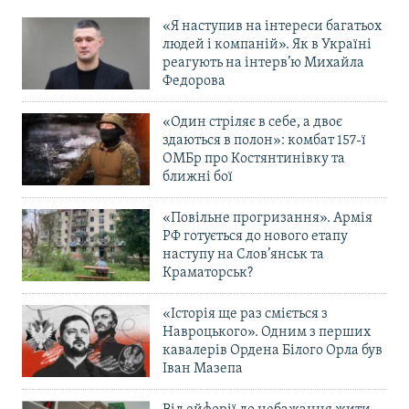
«Я наступив на інтереси багатьох
людей і компаній». Як в Україні
реагують на інтерв’ю Михайла
Федорова
«Один стріляє в себе, а двоє
здаються в полон»: комбат 157-ї
ОМБр про Костянтинівку та
ближні бої
«Повільне прогризання». Армія
РФ готується до нового етапу
наступу на Слов’янськ та
Краматорськ?
«Історія ще раз сміється з
Навроцького». Одним з перших
кавалерів Ордена Білого Орла був
Іван Мазепа