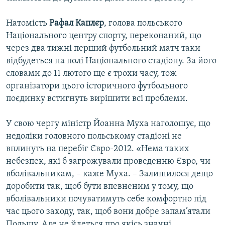
Натомість
Рафал Каплєр
, голова польського
Національного центру спорту, переконаний, що
через два тижні перший футбольний матч таки
відбудеться на полі Національного стадіону. За його
словами до 11 лютого ще є трохи часу, тож
організатори цього історичного футбольного
поєдинку встигнуть вирішити всі проблеми.
У свою чергу міністр Йоанна Муха наголошує, що
недоліки головного польському стадіоні не
вплинуть на перебіг Євро-2012. «Нема таких
небезпек, які б загрожували проведенню Євро, чи
вболівальникам, – каже Муха. – Залишилося дещо
доробити так, щоб бути впевненим у тому, що
вболівальники почуватимуть себе комфортно під
час цього заходу, так, щоб вони добре запам’ятали
Польщу. Але не йдеться про якісь значні