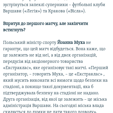
зустрінуться запеклі суперники – футбольні клуби
Варшави («Легія») та Кракова («Вісла»).
Впритул до першого матчу, але закінчити
встигнуть?
Польський міністр спорту
Йоанна Муха
не
гарантує, що цей матч відбудеться. Вона каже, що
це залежить не від неї, а від двох організацій,
передусім від акціонерного товариства
«Екстраклас», яке організовує такі матчі. «Перший
організатор, – говорить Муха, – це «Екстраклас» ,
який мусить виконати всі вимоги щодо безпеки на
стадіоні, а покищо такої документації, яка б
підтверджувала безпеку на стадіоні не надано.
Друга організація, від якої це залежить – це міська
адміністрація Варшави. На сьогодні міська влада
схиляється до думки не дати такого дозволу».