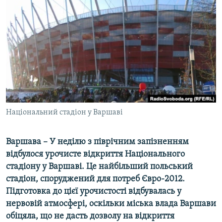
МУЛЬТИМЕДІА
ФОТО
СПЕЦПРОЄКТИ
ПОДКАСТИ
КРИМ РЕАЛІЇ
РУС
Національний стадіон у Варшаві
УКР
КТАТ
Варшава – У
неділю з піврічним запізненням
відбулося урочисте відкриття Національного
ДОЛУЧАЙСЯ!
стадіону у Варшаві. Це найбільший польський
стадіон, споруджений для потреб Євро-2012.
Підготовка до цієї урочистості відбувалась у
нервовій атмосфері, оскільки міська влада Варшави
обіцяла, що не дасть дозволу на відкриття