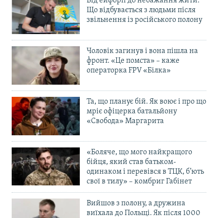
Від ейфорії до небажання жити.
Що відбувається з людьми після
звільнення із російського полону
Чоловік загинув і вона пішла на
фронт. «Це помста» – каже
операторка FPV «Білка»
Та, що планує бій. Як воює і про що
мріє офіцерка батальйону
«Свобода» Маргарита
«Боляче, що мого найкращого
бійця, який став батьком-
одинаком і перевівся в ТЦК, б’ють
свої в тилу» – комбриг Габінет
Вийшов з полону, а дружина
виїхала до Польщі. Як після 1000