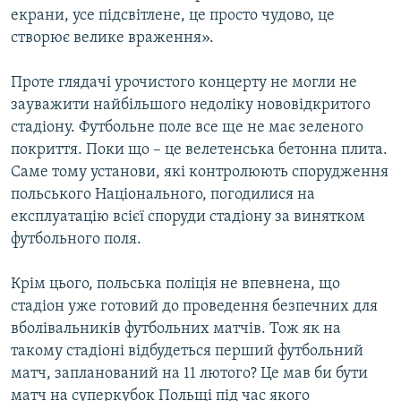
екрани, усе підсвітлене, це просто чудово, це
створює велике враження».
Проте глядачі урочистого концерту не могли не
зауважити найбільшого недоліку нововідкритого
стадіону. Футбольне поле все ще не має зеленого
покриття. Поки що – це велетенська бетонна плита.
Саме тому установи, які контролюють спорудження
польського Національного, погодилися на
експлуатацію всієї споруди стадіону за винятком
футбольного поля.
Крім цього, польська поліція не впевнена, що
стадіон уже готовий до проведення безпечних для
вболівальників футбольних матчів. Тож як на
такому стадіоні відбудеться перший футбольний
матч, запланований на 11 лютого? Це мав би бути
матч на суперкубок Польщі під час якого