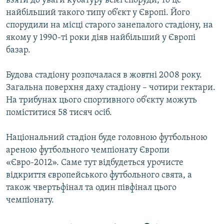
взяти до уваги кубатуру всієї споруди, то це
найбільший такого типу об’єкт у Європі. Його
спорудили на місці старого занепалого стадіону, на
якому у 1990-ті роки діяв найбільший у Європі
базар.
Будова стадіону розпочалася в жовтні 2008 року.
Загальна поверхня даху стадіону – чотири гектари.
На трибунах цього спортивного об’єкту можуть
поміститися 58 тисяч осіб.
Національний стадіон буде головною футбольною
ареною футбольного чемпіонату Європи
«Євро-2012». Саме тут відбудеться урочисте
відкриття європейського футбольного свята, а
також чвертьфінал та один півфінал цього
чемпіонату.