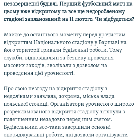
незавершеної будівлі. Перший футбольний матч на
Усі сайти RFE/RL
цьому вже відкритому та все ще недоробленому
стадіоні запланований на 11 лютого. Чи відбудеться?
Майже до останнього моменту перед урочистим
відкриттям Національного стадіону у Варшаві на
його території тривали будівельні роботи. Тому
служби, відповідальні за безпеку проведеня
масових заходів, зволікали з дозволом на
проведення цієї урочистості.
Про свою незгоду на відкриття стадіону з
недоліками заявляла, зокрема, міська влада
польської столиці. Організатори урочистого широко
розрекламованого відкриття стадіону зітхнули з
полегшенням незадовго перед цим святом.
Будівельники все-таки завершили основні
опоряджувальні роботи, які дозволи організувати