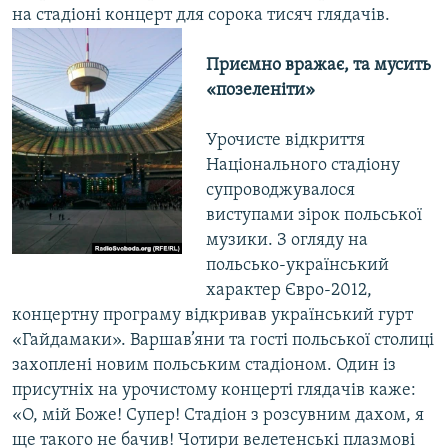
на стадіоні концерт для сорока тисяч глядачів.
Приємно вражає, та мусить
«позеленіти»
Урочисте відкриття
Національного стадіону
супроводжувалося
виступами зірок польської
музики. З огляду на
польсько-український
характер Євро-2012,
концертну програму відкривав український гурт
«Гайдамаки». Варшав’яни та гості польської столиці
захоплені новим польським стадіоном. Один із
присутніх на урочистому концерті глядачів каже:
«О, мій Боже! Супер! Стадіон з розсувним дахом, я
ще такого не бачив! Чотири велетенські плазмові