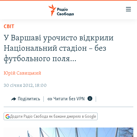
Доступність
посилання
Перейти
СВІТ
до
РАДІО СВОБОДА – 70 РОКІВ
У Варшаві урочисто відкрили
основного
ВСЕ ЗА ДОБУ
матеріалу
Національний стадіон – без
СТАТТІ
Перейти
футбольного поля…
до
ВІЙНА
ПОЛІТИКА
основної
Юрій Савицький
РОСІЙСЬКА «ФІЛЬТРАЦІЯ»
ЕКОНОМІКА
навігації
Перейти
30 січня 2012, 18:00
ДОНБАС.РЕАЛІЇ
СУСПІЛЬСТВО
до
КРИМ.РЕАЛІЇ
КУЛЬТУРА
Поділитись
Читати без VPN
пошуку
ТИ ЯК?
СПОРТ
Додати Радіо Свобода як бажане джерело в Google
СХЕМИ
УКРАЇНА
КИТАЙ.ВИКЛИКИ
СВІТ