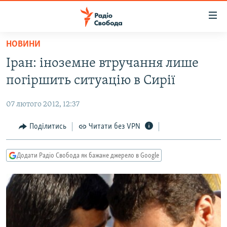
Доступність
посилання
Перейти
НОВИНИ
до
РАДІО СВОБОДА – 70 РОКІВ
Іран: іноземне втручання лише
основного
ВСЕ ЗА ДОБУ
матеріалу
погіршить ситуацію в Сирії
СТАТТІ
Перейти
до
07 лютого 2012, 12:37
ВІЙНА
ПОЛІТИКА
основної
РОСІЙСЬКА «ФІЛЬТРАЦІЯ»
Поділитись
Читати без VPN
ЕКОНОМІКА
навігації
Перейти
ДОНБАС.РЕАЛІЇ
СУСПІЛЬСТВО
до
Додати Радіо Свобода як бажане джерело в Google
КРИМ.РЕАЛІЇ
КУЛЬТУРА
пошуку
ТИ ЯК?
СПОРТ
СХЕМИ
УКРАЇНА
КИТАЙ.ВИКЛИКИ
СВІТ