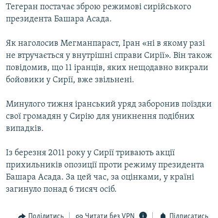
Тегеран постачає зброю режимові сирійського
Усі сайти RFE/RL
президента Башара Асада.
Як наголосив Мегманпараст, Іран «ні в якому разі
не втручається у внутрішні справи Сирії». Він також
повідомив, що 11 іранців, яких нещодавно викрали
бойовики у Сирії, вже звільнені.
Минулого тижня іранський уряд заборонив поїздки
свої громадян у Сирію для уникнення подібних
випадків.
Із березня 2011 року у Сирії тривають акції
прихильників опозиції проти режиму президента
Башара Асада. За цей час, за оцінками, у країні
загинуло понад 6 тисяч осіб.
Поділитись
Читати без VPN
Підписатись