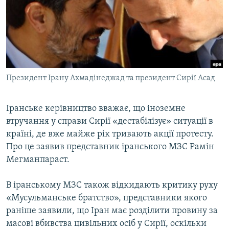
МУЛЬТИМЕДІА
ФОТО
СПЕЦПРОЄКТИ
ПОДКАСТИ
Президент Ірану Ахмадінеджад та президент Сирії Асад
КРИМ РЕАЛІЇ
РУС
Іранське керівництво вважає, що іноземне
втручання у справи Сирії «дестабілізує» ситуації в
УКР
країні, де вже майже рік тривають акції протесту.
КТАТ
Про це заявив представник іранського МЗС Рамін
Мегманпараст.
ДОЛУЧАЙСЯ!
В іранському МЗС також відкидають критику руху
«Мусульманське братство», представники якого
раніше заявили, що Іран має розділити провину за
масові вбивства цивільних осіб у Сирії, оскільки