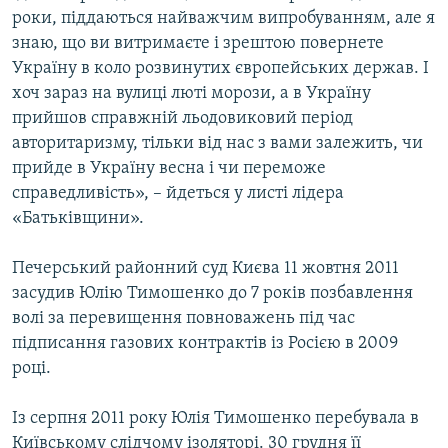
роки, піддаються найважчим випробуванням, але я
Усі сайти RFE/RL
знаю, що ви витримаєте і зрештою повернете
Україну в коло розвинутих європейських держав. І
хоч зараз на вулиці люті морози, а в Україну
прийшов справжній льодовиковий період
авторитаризму, тільки від нас з вами залежить, чи
прийде в Україну весна і чи переможе
справедливість», – йдеться у листі лідера
«Батьківщини».
Печерський районний суд Києва 11 жовтня 2011
засудив Юлію Тимошенко до 7 років позбавлення
волі за перевищення повноважень під час
підписання газових контрактів із Росією в 2009
році.
Із серпня 2011 року Юлія Тимошенко перебувала в
Київському слідчому ізоляторі. 30 грудня її