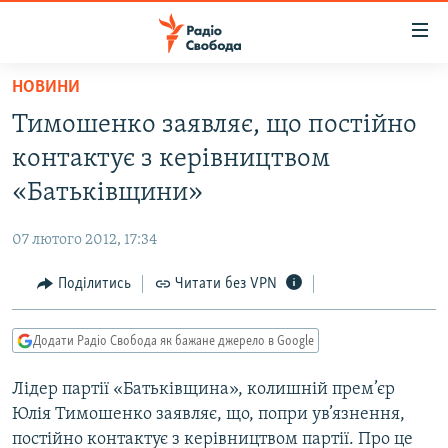
Доступність
посилання
Перейти
НОВИНИ
до
РАДІО СВОБОДА – 70 РОКІВ
Тимошенко заявляє, що постійно
основного
ВСЕ ЗА ДОБУ
матеріалу
контактує з керівництвом
СТАТТІ
Перейти
«Батьківщини»
до
ВІЙНА
ПОЛІТИКА
основної
07 лютого 2012, 17:34
РОСІЙСЬКА «ФІЛЬТРАЦІЯ»
ЕКОНОМІКА
навігації
Перейти
Поділитись
Читати без VPN
ДОНБАС.РЕАЛІЇ
СУСПІЛЬСТВО
до
КРИМ.РЕАЛІЇ
КУЛЬТУРА
пошуку
Додати Радіо Свобода як бажане джерело в Google
ТИ ЯК?
СПОРТ
Лідер партії «Батьківщина», колишній прем’єр
СХЕМИ
УКРАЇНА
Юлія Тимошенко заявляє, що, попри ув’язнення,
КИТАЙ.ВИКЛИКИ
СВІТ
постійно контактує з керівництвом партії. Про це