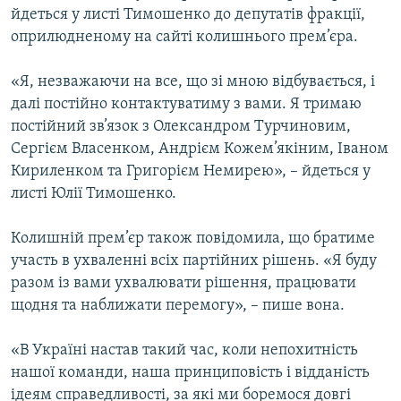
йдеться у листі Тимошенко до депутатів фракції,
МУЛЬТИМЕДІА
оприлюдненому на сайті колишнього прем’єра.
ФОТО
СПЕЦПРОЄКТИ
«Я, незважаючи на все, що зі мною відбувається, і
далі постійно контактуватиму з вами. Я тримаю
ПОДКАСТИ
постійний зв’язок з Олександром Турчиновим,
Сергієм Власенком, Андрієм Кожем’якіним, Іваном
КРИМ РЕАЛІЇ
Кириленком та Григорієм Немирею», – йдеться у
РУС
листі Юлії Тимошенко.
УКР
Колишній прем’єр також повідомила, що братиме
КТАТ
участь в ухваленні всіх партійних рішень. «Я буду
разом із вами ухвалювати рішення, працювати
ДОЛУЧАЙСЯ!
щодня та наближати перемогу», – пише вона.
«В Україні настав такий час, коли непохитність
нашої команди, наша принциповість і відданість
ідеям справедливості, за які ми боремося довгі