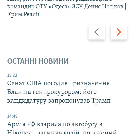
командир ОТУ «Одеса» ЗСУ Денис Носіков |
Крим.Реалії
Назад
Вперед
ОСТАННІ НОВИНИ
15:22
Сенат США погодив призначення
Бланша генпрокурором: його
кандидатуру запропонував Трамп
14:49
Армія РФ вдарила по автобусу в
Нікополі: загинув водій, поранений