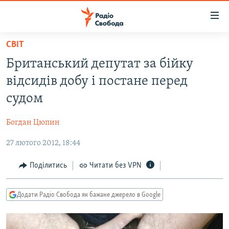
Доступність
посилання
Перейти
СВІТ
до
РАДІО СВОБОДА – 70 РОКІВ
Британський депутат за бійку
основного
ВСЕ ЗА ДОБУ
матеріалу
відсидів добу і постане перед
СТАТТІ
Перейти
судом
до
ВІЙНА
ПОЛІТИКА
основної
Богдан Цюпин
РОСІЙСЬКА «ФІЛЬТРАЦІЯ»
ЕКОНОМІКА
навігації
Перейти
27 лютого 2012, 18:44
ДОНБАС.РЕАЛІЇ
СУСПІЛЬСТВО
до
КРИМ.РЕАЛІЇ
КУЛЬТУРА
Поділитись
Читати без VPN
пошуку
ТИ ЯК?
СПОРТ
Додати Радіо Свобода як бажане джерело в Google
СХЕМИ
УКРАЇНА
КИТАЙ.ВИКЛИКИ
СВІТ