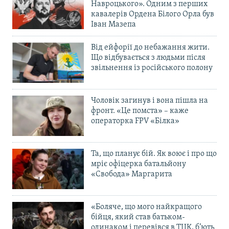
Навроцького». Одним з перших
кавалерів Ордена Білого Орла був
Іван Мазепа
Від ейфорії до небажання жити.
Що відбувається з людьми після
звільнення із російського полону
Чоловік загинув і вона пішла на
фронт. «Це помста» – каже
операторка FPV «Білка»
Та, що планує бій. Як воює і про що
мріє офіцерка батальйону
«Свобода» Маргарита
«Боляче, що мого найкращого
бійця, який став батьком-
одинаком і перевівся в ТЦК, б’ють