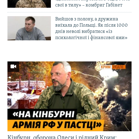
свої в тилу» – комбриг Габінет
Вийшов з полону, а дружина
виїхала до Польщі. Як після 1000
днів неволі вибратися «із
психологічної і фінансової ями»
Кінбурн, оборона Одеси і рідний Крим: