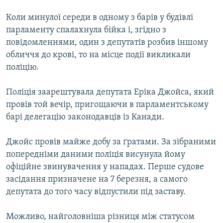
Усі сайти RFE/RL
Коли минулої середи в одному з барів у будівлі
парламенту спалахнула бійка і, згідно з
повідомленнями, один з депутатів розбив іншому
обличчя до крові, то на місце події викликали
поліцію.
Поліція заарештувала депутата Еріка Джойса, який
провів той вечір, пригощаючи в парламентському
барі делегацію законодавців із Канади.
Джойс провів майже добу за ґратами. За зібраними
попередніми даними поліція висунула йому
офіційне звинувачення у нападах. Перше судове
засідання призначене на 7 березня, а самого
депутата до того часу відпустили під заставу.
Можливо, найголовніша різниця між статусом