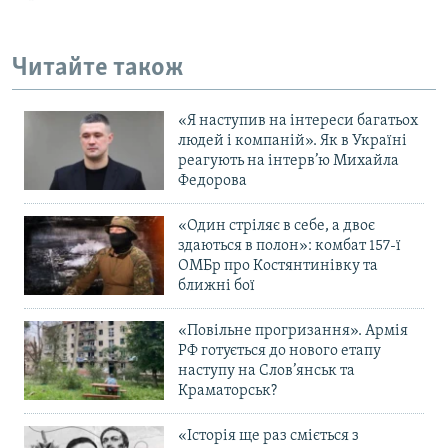
Читайте також
«Я наступив на інтереси багатьох
людей і компаній». Як в Україні
реагують на інтерв’ю Михайла
Федорова
«Один стріляє в себе, а двоє
здаються в полон»: комбат 157-ї
ОМБр про Костянтинівку та
ближні бої
«Повільне прогризання». Армія
РФ готується до нового етапу
наступу на Слов’янськ та
Краматорськ?
«Історія ще раз сміється з