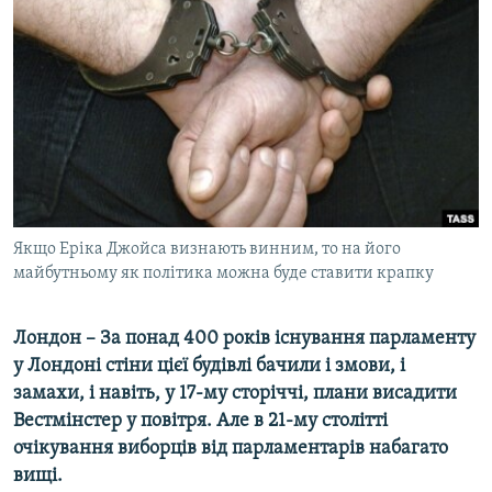
МУЛЬТИМЕДІА
ФОТО
СПЕЦПРОЄКТИ
ПОДКАСТИ
КРИМ РЕАЛІЇ
РУС
Якщо Еріка Джойса визнають винним, то на його
УКР
майбутньому як політика можна буде ставити крапку
КТАТ
Лондон – За понад 400 років існування парламенту
ДОЛУЧАЙСЯ!
у Лондоні стіни цієї будівлі бачили і змови, і
замахи, і навіть, у 17-му сторіччі, плани висадити
Вестмінстер у повітря. Але в 21-му столітті
очікування виборців від парламентарів набагато
вищі.