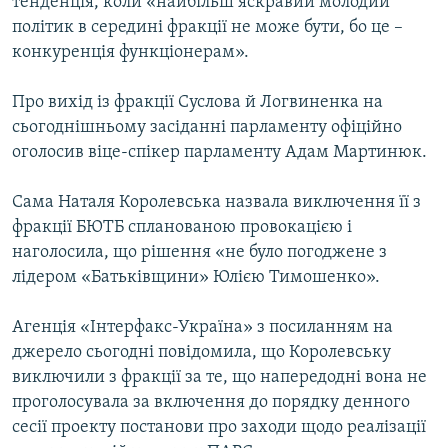
тенденція, коли «найбільш яскравий молодий
Усі сайти RFE/RL
політик в середині фракції не може бути, бо це –
конкуренція функціонерам».
Про вихід із фракції Суслова й Логвиненка на
сьогоднішньому засіданні парламенту офіційно
оголосив віце-спікер парламенту Адам Мартинюк.
Сама Наталя Королевська назвала виключення її з
фракції БЮТБ спланованою провокацією і
наголосила, що рішення «не було погоджене з
лідером «Батьківщини» Юлією Тимошенко».
Агенція «Інтерфакс-Україна» з посиланням на
джерело сьогодні повідомила, що Королевську
виключили з фракції за те, що напередодні вона не
проголосувала за включення до порядку денного
сесії проекту постанови про заходи щодо реалізації