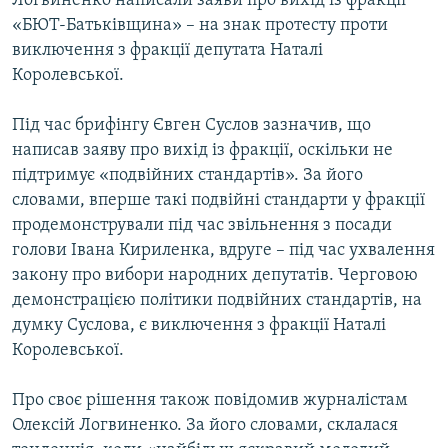
Логвиненко написали заяви про вихід із фракції
МУЛЬТИМЕДІА
«БЮТ-Батьківщина» – на знак протесту проти
виключення з фракції депутата Наталі
ФОТО
Королевської.
СПЕЦПРОЄКТИ
Під час брифінгу Євген Суслов зазначив, що
ПОДКАСТИ
написав заяву про вихід із фракції, оскільки не
підтримує «подвійних стандартів». За його
КРИМ РЕАЛІЇ
словами, вперше такі подвійні стандарти у фракції
РУС
продемонстрували під час звільнення з посади
УКР
голови Івана Кириленка, вдруге – під час ухвалення
закону про вибори народних депутатів. Черговою
КТАТ
демонстрацією політики подвійних стандартів, на
думку Суслова, є виключення з фракції Наталі
ДОЛУЧАЙСЯ!
Королевської.
Про своє рішення також повідомив журналістам
Олексій Логвиненко. За його словами, склалася