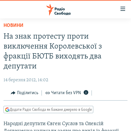
Доступність
посилання
Перейти
НОВИНИ
до
РАДІО СВОБОДА – 70 РОКІВ
На знак протесту проти
основного
ВСЕ ЗА ДОБУ
матеріалу
виключення Королевської з
СТАТТІ
Перейти
фракції БЮТБ виходять два
до
ВІЙНА
ПОЛІТИКА
депутати
основної
РОСІЙСЬКА «ФІЛЬТРАЦІЯ»
ЕКОНОМІКА
навігації
14 березня 2012, 14:02
Перейти
ДОНБАС.РЕАЛІЇ
СУСПІЛЬСТВО
до
Поділитись
Читати без VPN
КРИМ.РЕАЛІЇ
КУЛЬТУРА
пошуку
ТИ ЯК?
СПОРТ
Додати Радіо Свобода як бажане джерело в Google
СХЕМИ
УКРАЇНА
Народні депутати Євген Суслов та Олексій
КИТАЙ.ВИКЛИКИ
СВІТ