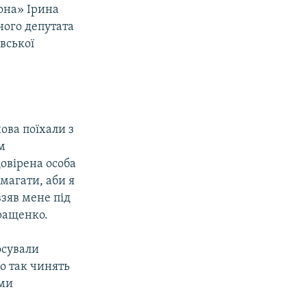
она» Ірина
ного депутата
вської
ова поїхали з
м
довірена особа
магати, аби я
взяв мене під
еращенко.
осували
о так чинять
ими