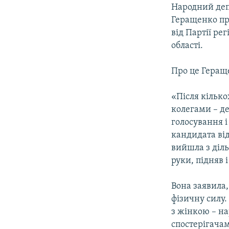
МУЛЬТИМЕДІА
Народний деп
ФОТО
Геращенко пр
від Партії ре
СПЕЦПРОЄКТИ
області.
ПОДКАСТИ
Про це Геращ
«Після кілько
колегами – де
голосування і
кандидата від
вийшла з діль
руки, підняв 
Вона заявила
фізичну силу.
з жінкою – на
спостерігача