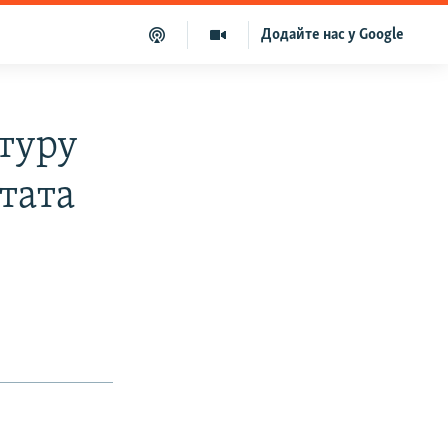
Додайте нас у Google
туру
утата