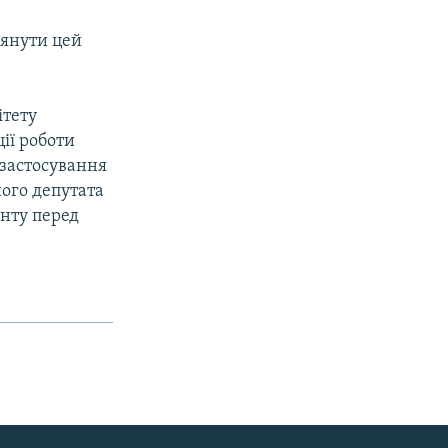
лянути цей
ітету
ії роботи
 застосування
ого депутата
енту перед