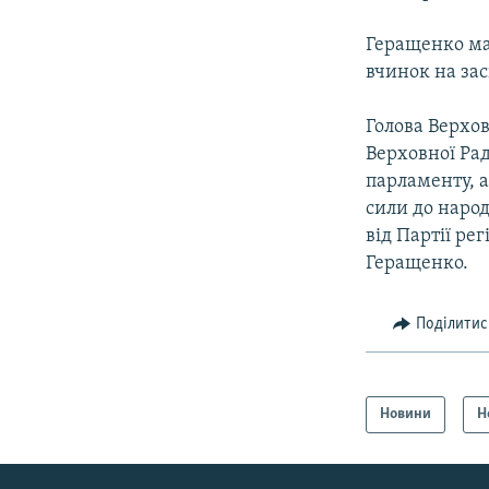
Геращенко ма
вчинок на зас
Голова Верхо
Верховної Рад
парламенту, а
сили до наро
від Партії ре
Геращенко.
Поділитис
Новини
Н
КРИМ РЕАЛІЇ
РУС