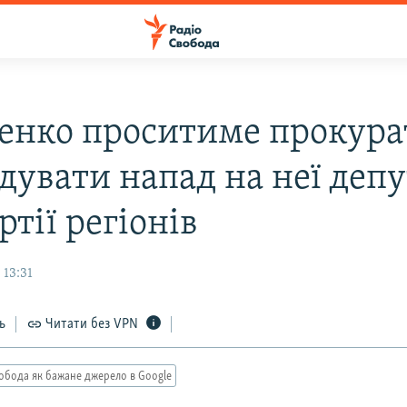
енко проситиме прокура
дувати напад на неї деп
ртії регіонів
 13:31
ь
Читати без VPN
обода як бажане джерело в Google