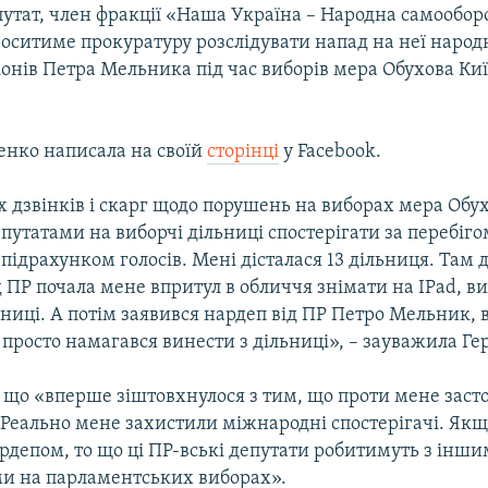
утат, член фракції «Наша Україна – Народна самообор
оситиме прокуратуру розслідувати напад на неї народ
гіонів Петра Мельника під час виборів мера Обухова Киї
енко написала на своїй
сторінці
у Facebook.
х дзвінків і скарг щодо порушень на виборах мера Обух
путатами на виборчі дільниці спостерігати за перебіго
 підрахунком голосів. Мені дісталася 13 дільниця. Там 
 ПР почала мене впритул в обличчя знімати на IPad, ви
ниці. А потім заявився нардеп від ПР Петро Мельник, 
і просто намагався винести з дільниці», – зауважила Г
, що «вперше зіштовхнулося з тим, що проти мене заст
 Реально мене захистили міжнародні спостерігачі. Якщ
рдепом, то що ці ПР-вські депутати робитимуть з інш
ми на парламентських виборах».