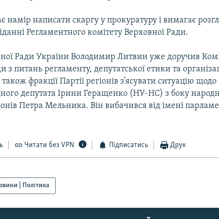
є намір написати скаргу у прокуратуру і вимагає розг
іданні Регламентного комітету Верховної Ради.
вної Ради України Володимир Литвин уже доручив Ком
и з питань регламенту, депутатської етики та організац
 також фракції Партії регіонів з’ясувати ситуацію щодо
дного депутата Ірини Геращенко (НУ-НС) з боку народн
гіонів Петра Мельника. Він вибачився від імені парлам
ь
Читати без VPN
Підписатись
Друк
овини | Політика