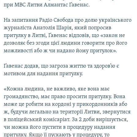
при МВС Литви Алмантас Ґавенас.
МУЛЬТИМЕДІА
ФОТО
На запитання Радіо Свобода про долю українського
СПЕЦПРОЄКТИ
журналіста Анатолія Шарія, який попросив
притулку в Литві, Ґавенас відповів, що «закон не
ПОДКАСТИ
дозволяє без згоди цієї людини говорити про його
можливості або ж чи надано йому притулок».
КРИМ РЕАЛІЇ
РУС
Ґавенас додав, що загроза життю та здоров’ю є
мотивом для надання притулку.
УКР
КТАТ
«Кожна людина, не важливо, яке вона має
громадянство, має право просити притулку. Вона
ДОЛУЧАЙСЯ!
може це робити на кордоні у прикордонників або
ж, будучи легально на території Литви, звернутися
в поліцейський комісаріат. За 2 доби вирішується,
чи можна його пустити в процедуру надання
притулку. Якщо її пускають у процедуру, то