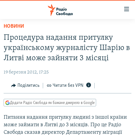
Доступність
посилання
Перейти
НОВИНИ
до
РАДІО СВОБОДА – 70 РОКІВ
Процедура надання притулку
основного
ВСЕ ЗА ДОБУ
матеріалу
українському журналісту Шарію в
СТАТТІ
Перейти
Литві може зайняти 3 місяці
до
ВІЙНА
ПОЛІТИКА
основної
19 березня 2012, 17:25
РОСІЙСЬКА «ФІЛЬТРАЦІЯ»
ЕКОНОМІКА
навігації
Перейти
Поділитись
Читати без VPN
ДОНБАС.РЕАЛІЇ
СУСПІЛЬСТВО
до
КРИМ.РЕАЛІЇ
КУЛЬТУРА
пошуку
Додати Радіо Свобода як бажане джерело в Google
ТИ ЯК?
СПОРТ
Питання надання притулку людині з іншої країни
СХЕМИ
УКРАЇНА
може займати в Литві до 3 місяців. Про це Радіо
КИТАЙ.ВИКЛИКИ
СВІТ
Свобода сказав директор Департаменту міграції