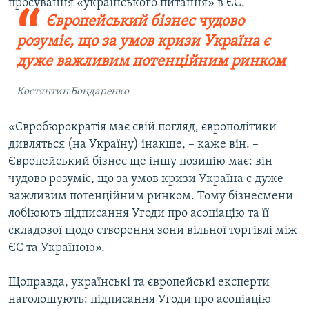
просування «українського питання» в ЄС.
Європейський бізнес чудово
розуміє, що за умов кризи Україна є
дуже важливим потенційним ринком
Костянтин Бондаренко
«Євробюрократія має свій погляд, європолітики
дивляться (на Україну) інакше, – каже він. –
Європейський бізнес ще іншу позицію має: він
чудово розуміє, що за умов кризи Україна є дуже
важливим потенційним ринком. Тому бізнесмени
лобіюють підписання Угоди про асоціацію та її
складової щодо створення зони вільної торгівлі між
ЄС та Україною».
Щоправда, українські та європейські експерти
наголошують: підписання Угоди про асоціацію