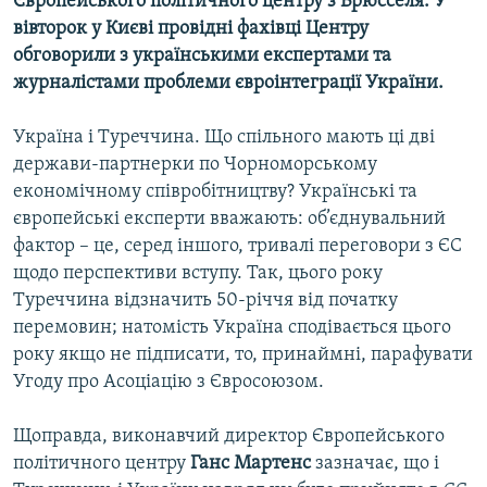
Європейського політичного центру з Брюсселя. У
Усі сайти RFE/RL
вівторок у Києві провідні фахівці Центру
обговорили з українськими експертами та
журналістами проблеми євроінтеграції України.
Україна і Туреччина. Що спільного мають ці дві
держави-партнерки по Чорноморському
економічному співробітництву? Українські та
європейські експерти вважають: об’єднувальний
фактор – це, серед іншого, тривалі переговори з ЄС
щодо перспективи вступу. Так, цього року
Туреччина відзначить 50-річчя від початку
перемовин; натомість Україна сподівається цього
року якщо не підписати, то, принаймні, парафувати
Угоду про Асоціацію з Євросоюзом.
Щоправда, виконавчий директор Європейського
політичного центру
Ганс Мартенс
зазначає, що і