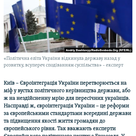
МУЛЬТИМЕДІА
ФОТО
СПЕЦПРОЄКТИ
ПОДКАСТИ
КРИМ РЕАЛІЇ
«Політична еліта України відкинула державу назад у
РУС
розвитку, всупереч сподіванням суспільства» – експерт
УКР
Київ – Євроінтеграція України перетворюється на
КТАТ
міф у вустах політичного керівництва держави, або
ж на нездійсненну мрію для пересічних українців.
ДОЛУЧАЙСЯ!
Насправді ж, євроінтеграція України – це реформи
за європейськими стандартами всередині держави
та підвищення якості життя громадян до
європейського рівня. Так вважають експерти