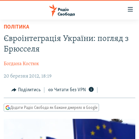
Доступність
посилання
Перейти
ПОЛІТИКА
до
РАДІО СВОБОДА – 70 РОКІВ
Євроінтеграція України: погляд з
основного
ВСЕ ЗА ДОБУ
матеріалу
Брюсселя
СТАТТІ
Перейти
до
Богдана Костюк
ВІЙНА
ПОЛІТИКА
основної
20 березня 2012, 18:19
РОСІЙСЬКА «ФІЛЬТРАЦІЯ»
ЕКОНОМІКА
навігації
Перейти
ДОНБАС.РЕАЛІЇ
СУСПІЛЬСТВО
Поділитись
Читати без VPN
до
КРИМ.РЕАЛІЇ
КУЛЬТУРА
пошуку
Додати Радіо Свобода як бажане джерело в Google
ТИ ЯК?
СПОРТ
СХЕМИ
УКРАЇНА
КИТАЙ.ВИКЛИКИ
СВІТ