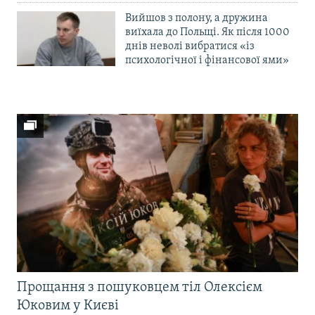
Вийшов з полону, а дружина
виїхала до Польщі. Як після 1000
днів неволі вибратися «із
психологічної і фінансової ями»
Прощання з пошуковцем тіл Олексієм
Юковим у Києві