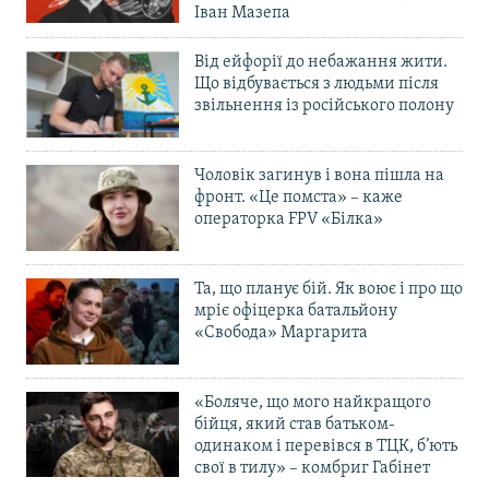
Іван Мазепа
Від ейфорії до небажання жити.
Що відбувається з людьми після
звільнення із російського полону
Чоловік загинув і вона пішла на
фронт. «Це помста» – каже
операторка FPV «Білка»
Та, що планує бій. Як воює і про що
мріє офіцерка батальйону
«Свобода» Маргарита
«Боляче, що мого найкращого
бійця, який став батьком-
одинаком і перевівся в ТЦК, б’ють
свої в тилу» – комбриг Габінет