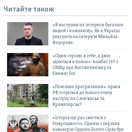
Читайте також
«Я наступив на інтереси багатьох
людей і компаній». Як в Україні
реагують на інтерв’ю Михайла
Федорова
«Один стріляє в себе, а двоє
здаються в полон»: комбат 157-ї
ОМБр про Костянтинівку та
ближні бої
«Повільне прогризання». Армія
РФ готується до нового етапу
наступу на Слов’янськ та
Краматорськ?
«Історія ще раз сміється з
Навроцького». Одним з перших
кавалерів Ордена Білого Орла був