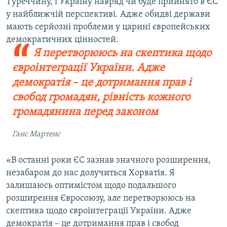
Туреччину, і Україну навряд чи буде прийнято в ЄС
у найближчій перспективі. Адже обидві держави
мають серйозні проблеми у царині європейських
демократичних цінностей.
Я перетворююсь на скептика щодо
євроінтеграції України. Адже
демократія – це дотримання прав і
свобод громадян, рівність кожного
громадянина перед законом
Ганс Мартенс
«В останні роки ЄС зазнав значного розширення,
незабаром до нас долучиться Хорватія. Я
залишаюсь оптимістом щодо подальшого
розширення Євросоюзу, але перетворююсь на
скептика щодо євроінтеграції України. Адже
демократія – це дотримання прав і свобод