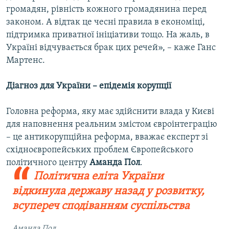
громадян, рівність кожного громадянина перед
законом. А відтак це чесні правила в економіці,
підтримка приватної ініціативи тощо. На жаль, в
Україні відчувається брак цих речей», – каже Ганс
Мартенс.
Діагноз для України – епідемія корупції
Головна реформа, яку має здійснити влада у Києві
для наповнення реальним змістом євроінтеграцію
– це антикорупційна реформа, вважає експерт зі
східноєвропейських проблем Європейського
політичного центру
Аманда Пол
.
Політична еліта України
відкинула державу назад у розвитку,
всупереч сподіванням суспільства
Аманда Пол