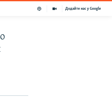
Додайте нас у Google
го
и