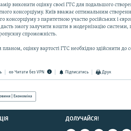
амір виконати оцінку своєї ГТС для подальшого створ
тного консорціуму. Київ вважає оптимальним створен
го консорціуму з паритетною участю російських і євр
дасть змогу залучити кошти в модернізацію системи, 
пропускну спроможність.
 планом, оцінку вартості ГТС необхідно здійснити до 
ь
Читати без VPN
Підписатись
Друк
овини | Економіка
ЦІЯ
ДОЛУЧАЙСЯ!