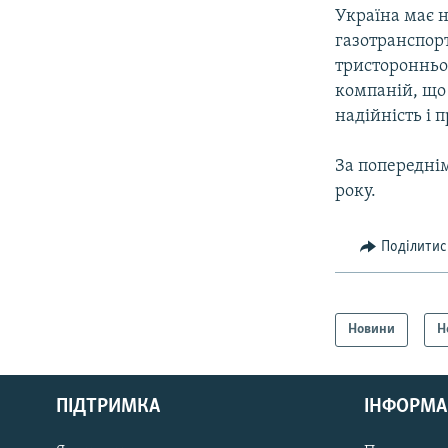
Україна має н
газотранспор
тристоронньо
компаній, що 
надійність і 
За попереднім
року.
Поділитис
Новини
Н
КРИМ РЕАЛІЇ
РУС
ПІДТРИМКА
ІНФОРМА
УКР
КТАТ