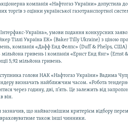
акціонерна компанія «Нафтогаз України» допустила до
их торгів з оцінки української газотранспортної сист
«Інтерфакс-Україна», умови подання конкурсних заяво
кер Тіллі Україна ЕК» (Baker Tilly Ukraine) з ціною про
ень, компанія «Дафф Енд Фелпс» (Duff & Phelps, США)
4 мільйона гривень і компанія «Ернст Енд Янг» (Ernst &
ції 5,92 мільйона гривень.
аступника голови НАК «Нафтогаз України» Вадима Чуп
ндеру визначать найближчим часом. «Робота тендерної
ися через годину, дві, п’ять. Це залежить від запроп
в він.
 зазначив, що найвагомішим критерієм відбору перем
я враховуватиме також інші чинники.