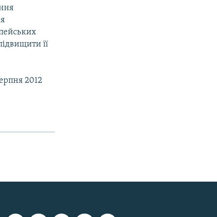
ення
ня
опейських
підвищити її
серпня 2012