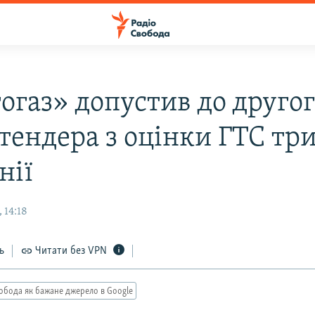
огаз» допустив до друго
тендера з оцінки ГТС тр
нії
 14:18
ь
Читати без VPN
обода як бажане джерело в Google