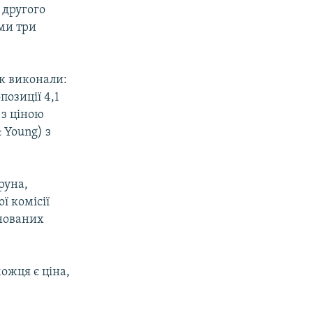
 другого
еми три
к виконали:
позиції 4,1
 з ціною
 Young) з
руна,
 комісії
онованих
ожця є ціна,