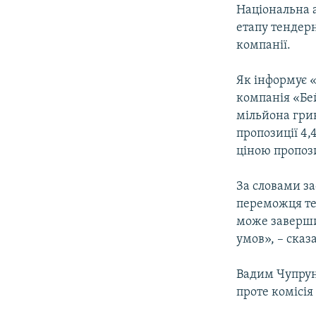
МУЛЬТИМЕДІА
Національна 
ФОТО
етапу тендерн
компанії.
СПЕЦПРОЄКТИ
ПОДКАСТИ
Як інформує 
компанія «Бей
мільйона грив
пропозиції 4,
ціною пропози
За словами з
переможця те
може завершит
умов», – сказа
Вадим Чупрун
проте комісі