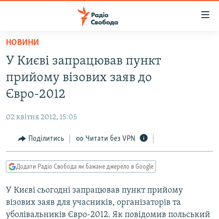
Доступність
посилання
Перейти
НОВИНИ
до
РАДІО СВОБОДА – 70 РОКІВ
У Києві запрацював пункт
основного
ВСЕ ЗА ДОБУ
матеріалу
прийому візових заяв до
СТАТТІ
Перейти
Євро-2012
до
ВІЙНА
ПОЛІТИКА
основної
02 квітня 2012, 15:05
РОСІЙСЬКА «ФІЛЬТРАЦІЯ»
ЕКОНОМІКА
навігації
Перейти
Поділитись
Читати без VPN
ДОНБАС.РЕАЛІЇ
СУСПІЛЬСТВО
до
КРИМ.РЕАЛІЇ
КУЛЬТУРА
пошуку
Додати Радіо Свобода як бажане джерело в Google
ТИ ЯК?
СПОРТ
У Києві сьогодні запрацював пункт прийому
СХЕМИ
УКРАЇНА
візових заяв для учасників, організаторів та
ПРИАЗОВ’Я
СВІТ
уболівальників Євро-2012. Як повідомив польський