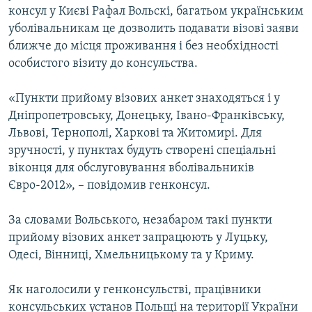
консул у Києві Рафал Вольскі, багатьом українським
КИТАЙ.ВИКЛИКИ
уболівальникам це дозволить подавати візові заяви
МУЛЬТИМЕДІА
ближче до місця проживання і без необхідності
ФОТО
особистого візиту до консульства.
СПЕЦПРОЄКТИ
«Пункти прийому візових анкет знаходяться і у
ПОДКАСТИ
Дніпропетровську, Донецьку, Івано-Франківську,
Львові, Тернополі, Харкові та Житомирі. Для
зручності, у пунктах будуть створені спеціальні
КРИМ РЕАЛІЇ
віконця для обслуговування вболівальників
РУС
Євро-2012», – повідомив генконсул.
УКР
КТАТ
За словами Вольського, незабаром такі пункти
прийому візових анкет запрацюють у Луцьку,
Одесі, Вінниці, Хмельницькому та у Криму.
ДОЛУЧАЙСЯ!
Як наголосили у генконсульстві, працівники
консульських установ Польщі на території України