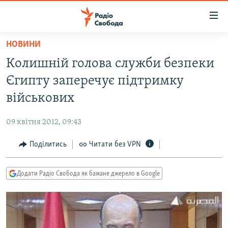
Доступність
посилання
Перейти
НОВИНИ
до
РАДІО СВОБОДА – 70 РОКІВ
Колишній голова служби безпеки
основного
ВСЕ ЗА ДОБУ
матеріалу
Єгипту заперечує підтримку
СТАТТІ
Перейти
військових
до
ВІЙНА
ПОЛІТИКА
основної
09 квітня 2012, 09:43
РОСІЙСЬКА «ФІЛЬТРАЦІЯ»
ЕКОНОМІКА
навігації
Перейти
Поділитись
Читати без VPN
ДОНБАС.РЕАЛІЇ
СУСПІЛЬСТВО
до
КРИМ.РЕАЛІЇ
КУЛЬТУРА
пошуку
Додати Радіо Свобода як бажане джерело в Google
ТИ ЯК?
СПОРТ
СХЕМИ
УКРАЇНА
КИТАЙ.ВИКЛИКИ
СВІТ