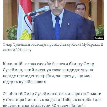
МУЛЬТИМЕДІА
ФОТО
СПЕЦПРОЄКТИ
ПОДКАСТИ
КРИМ РЕАЛІЇ
Омар Сулейман оголошує про відставку Хосні Мубарака, 11
РУС
лютого 2011 року
УКР
Колишній голова служби безпеки Єгипту Омар
КТАТ
Сулейман, який висунув свою кандидатуру на
посаду президента країни, заперечує, що має
ДОЛУЧАЙСЯ!
підтримку військових.
74-річний Омар Сулейман оголосив про свої плани
у п’ятницю і менш як за два дні зібрав потрібні для
висунення кандидатури 30 тисяч підписів