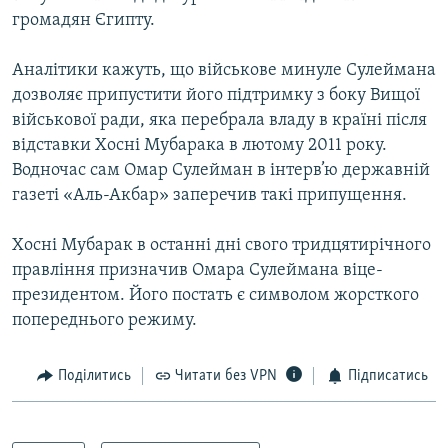
Усі сайти RFE/RL
громадян Єгипту.
Аналітики кажуть, що військове минуле Сулеймана
дозволяє припустити його підтримку з боку Вищої
військової ради, яка перебрала владу в країні після
відставки Хосні Мубарака в лютому 2011 року.
Водночас сам Омар Сулейман в інтерв’ю державній
газеті «Аль-Акбар» заперечив такі припущення.
Хосні Мубарак в останні дні свого тридцятирічного
правління призначив Омара Сулеймана віце-
президентом. Його постать є символом жорсткого
попереднього режиму.
Поділитись
Читати без VPN
Підписатись