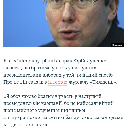
МУЛЬТИМЕДІА
ФОТО
СПЕЦПРОЄКТИ
ПОДКАСТИ
КРИМ РЕАЛІЇ
РУС
Екс-міністр внутрішніх справ Юрій Луценко
заявляє, що братиме участь у наступних
УКР
президентських виборах у той чи інший спосіб.
КТАТ
Про це він сказав в
інтерв’ю
журналу «Тиждень».
ДОЛУЧАЙСЯ!
«Я обов’язково братиму участь у наступній
президентській кампанії, бо це найреальніший
шанс мирного усунення нинішньої
антиукраїнської за суттю і бандитської за методами
влади», – сказав він.