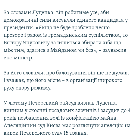
Усі сайти RFE/RL
За словами Луценка, він робитиме усе, аби
демократичні сили висунули єдиного кандидата у
президенти. «Якщо це буде зроблено чесно,
прозоро і разом із громадянським суспільством, то
Віктору Януковичу залишиться обирати хіба що
між тим, здатися з Майданом чи без», – зауважив
екс-міністр.
За його словами, про балотування він ще не думав,
і вважає, що його місце – в організації широкого
руху опору режиму.
У лютому Печерський райсуд визнав Луценка
винним у скоєнні посадових злочинів і засудив до 4
років позбавлення волі із конфіскацією майна.
Апеляційний суд Києва має розглянути апеляцію на
вирок Печерського суду 15 травня.