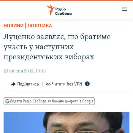
Доступність
посилання
Перейти
НОВИНИ | ПОЛІТИКА
до
РАДІО СВОБОДА – 70 РОКІВ
Луценко заявляє, що братиме
основного
ВСЕ ЗА ДОБУ
матеріалу
участь у наступних
СТАТТІ
Перейти
президентських виборах
до
ВІЙНА
ПОЛІТИКА
основної
23 квітня 2012, 10:16
РОСІЙСЬКА «ФІЛЬТРАЦІЯ»
ЕКОНОМІКА
навігації
Перейти
Поділитись
Читати без VPN
ДОНБАС.РЕАЛІЇ
СУСПІЛЬСТВО
до
КРИМ.РЕАЛІЇ
КУЛЬТУРА
пошуку
Додати Радіо Свобода як бажане джерело в Google
ТИ ЯК?
СПОРТ
СХЕМИ
УКРАЇНА
КИТАЙ.ВИКЛИКИ
СВІТ