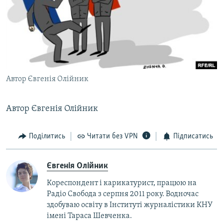
МУЛЬТИМЕДІА
ФОТО
СПЕЦПРОЄКТИ
ПОДКАСТИ
Автор Євгенія Олійник
КРИМ РЕАЛІЇ
РУС
Автор Євгенія Олійник
УКР
Поділитись
Читати без VPN
Підписатись
КТАТ
Євгенія Олійник
ДОЛУЧАЙСЯ!
Кореспондент і карикатурист, працюю на
Радіо Свобода з серпня 2011 року. Водночас
здобуваю освіту в Інституті журналістики КНУ
імені Тараса Шевченка.