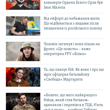
кавалерів Ордена Білого Орла був
Іван Мазепа
Від ейфорії до небажання жити.
Що відбувається з людьми після
звільнення із російського полону
Чоловік загинув і вона пішла на
фронт. «Це помста» – каже
операторка FPV «Білка»
Та, що планує бій. Як воює і про що
мріє офіцерка батальйону
«Свобода» Маргарита
«Боляче, що мого найкращого
бійця, який став батьком-
одинаком і перевівся в ТЦК, б’ють
свої в тилу» – комбриг Габінет