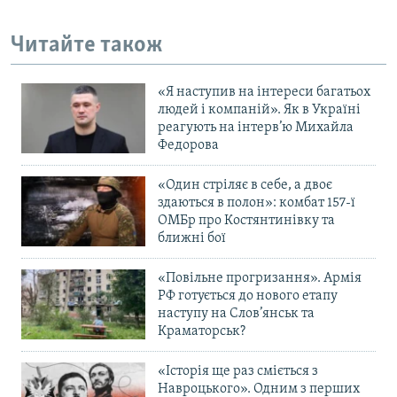
Усі сайти RFE/RL
Читайте також
«Я наступив на інтереси багатьох
людей і компаній». Як в Україні
реагують на інтерв’ю Михайла
Федорова
«Один стріляє в себе, а двоє
здаються в полон»: комбат 157-ї
ОМБр про Костянтинівку та
ближні бої
«Повільне прогризання». Армія
РФ готується до нового етапу
наступу на Слов’янськ та
Краматорськ?
«Історія ще раз сміється з
Навроцького». Одним з перших