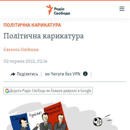
Доступність
посилання
Перейти
ПОЛІТИЧНА КАРИКАТУРА
до
РАДІО СВОБОДА – 70 РОКІВ
Політична карикатура
основного
ВСЕ ЗА ДОБУ
матеріалу
Євгенія Олійник
СТАТТІ
Перейти
до
02 червня 2012, 02:16
ВІЙНА
ПОЛІТИКА
основної
РОСІЙСЬКА «ФІЛЬТРАЦІЯ»
ЕКОНОМІКА
навігації
Поділитись
Читати без VPN
Перейти
ДОНБАС.РЕАЛІЇ
СУСПІЛЬСТВО
до
Додати Радіо Свобода як бажане джерело в Google
КРИМ.РЕАЛІЇ
КУЛЬТУРА
пошуку
ТИ ЯК?
СПОРТ
СХЕМИ
УКРАЇНА
КИТАЙ.ВИКЛИКИ
СВІТ