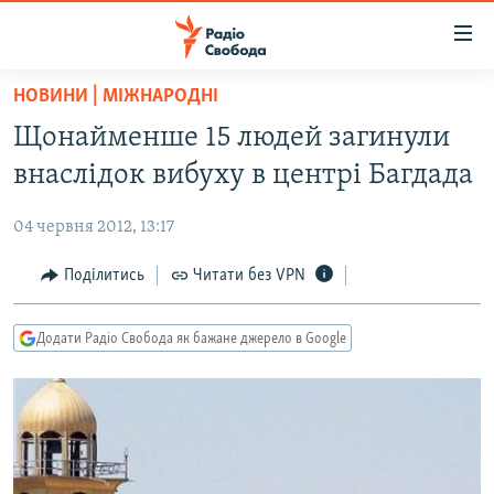
Доступність
посилання
Перейти
НОВИНИ | МІЖНАРОДНІ
до
РАДІО СВОБОДА – 70 РОКІВ
Щонайменше 15 людей загинули
основного
ВСЕ ЗА ДОБУ
матеріалу
внаслідок вибуху в центрі Багдада
СТАТТІ
Перейти
до
04 червня 2012, 13:17
ВІЙНА
ПОЛІТИКА
основної
РОСІЙСЬКА «ФІЛЬТРАЦІЯ»
Поділитись
Читати без VPN
ЕКОНОМІКА
навігації
Перейти
ДОНБАС.РЕАЛІЇ
СУСПІЛЬСТВО
до
Додати Радіо Свобода як бажане джерело в Google
КРИМ.РЕАЛІЇ
КУЛЬТУРА
пошуку
ТИ ЯК?
СПОРТ
СХЕМИ
УКРАЇНА
КИТАЙ.ВИКЛИКИ
СВІТ