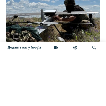
Додайте нас у Google
Українські командири приїхали до
США: розкрили сенаторам секрети
дронової війни
Шукати
ОСТАННІ НОВИНИ
23:54