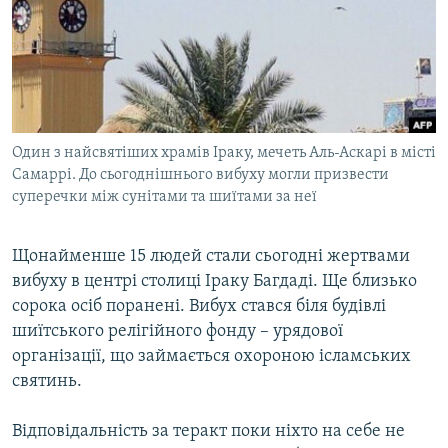
МУЛЬТИМЕДІА
ФОТО
СПЕЦПРОЄКТИ
ПОДКАСТИ
Один з найсвятіших храмів Іраку, мечеть Аль-Аскарі в місті
Самаррі. До сьогоднішнього вибуху могли призвести
КРИМ РЕАЛІЇ
суперечки між сунітами та шиїтами за неї
РУС
УКР
Щонайменше 15 людей стали сьогодні жертвами
КТАТ
вибуху в центрі столиці Іраку Багдаді. Ще близько
сорока осіб поранені. Вибух стався біля будівлі
шиїтського релігійного фонду – урядової
ДОЛУЧАЙСЯ!
організації, що займається охороною ісламських
святинь.
Відповідальність за теракт поки ніхто на себе не