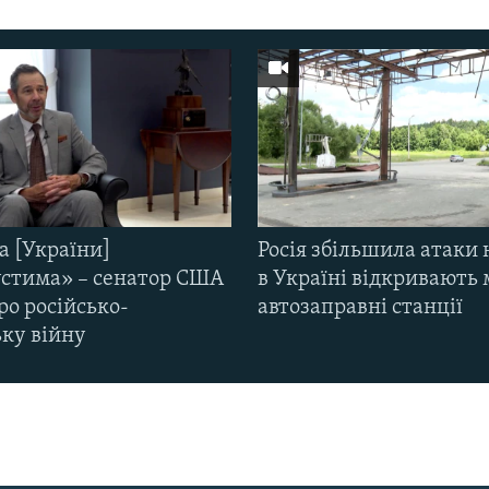
а [України]
Росія збільшила атаки 
стима» – сенатор США
в Україні відкривають 
ро російсько-
автозаправні станції
ьку війну