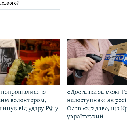
нського?
 попрощалися із
«Доставка за межі Ро
ким волонтером,
недоступна»: як рос
гинув від удару РФ у
Ozon «згадав», що 
і
український