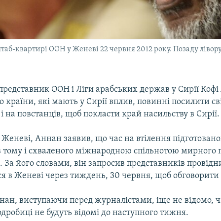
таб-квартирі ООН у Женеві 22 червня 2012 року. Позаду ліворуч
представник ООН і Ліги арабських держав у Сирії Кофі
о країни, які мають у Сирії вплив, повинні посилити сві
 і на повстанців, щоб покласти край насильству в Сирії.
Женеві, Аннан заявив, що час на втілення підготован
ів тому і схваленого міжнародною спільнотою мирного 
є. За його словами, він запросив представників провід
ися в Женеві через тиждень, 30 червня, щоб обговорити
нан, виступаючи перед журналістами, іще не відомо, ч
 подробиці не будуть відомі до наступного тижня.