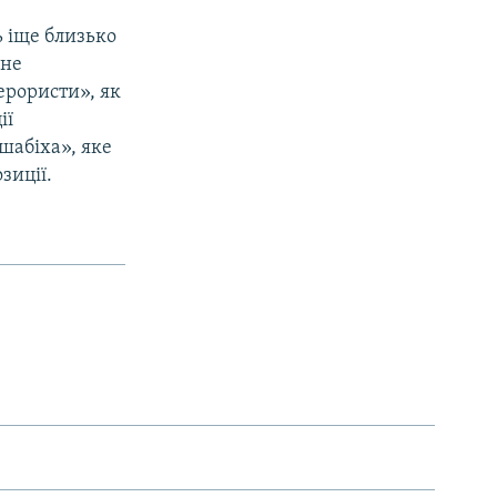
ь іще близько
вне
ерористи», як
ії
шабіха», яке
зиції.