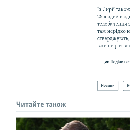
Із Сирії тако
25 людей в од
телебачення 
там нерідко н
стверджують,
вже не раз з
Поділитис
Новини
Н
Читайте також