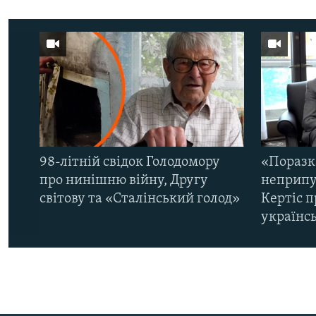
98-літній свідок Голодомору
«Поразк
про нинішню війну, Другу
неприпу
світову та «Сталінський голод»
Кертіс п
українс
КРИМ РЕАЛІЇ
РУС