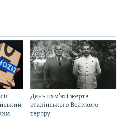
сії
День пам'яті жертв
ійський
сталінського Великого
Крим
терору