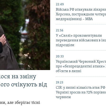
22:49
Війська РФ атакували лікарн
Херсона, постраждали чотир
медпрацівниці – МВА
21:56
У «Скелі» прокоментували
переведення військових в ін
підрозділи
20:33
Український Червоний Хрест
про «безпрецедентні атаки» 
об’єкти в липні
мося на зміну
19:23
ого очікують від
CIR: у липні кількість атак РФ
Україні зросла на 72% порівн
червнем
и, але зберігає тісні