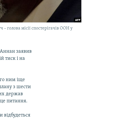
 – голова місії спостерігачів ООН у
 Аннан заявив
й тиск і на
ого ним іще
плану з шести
них держав
 це питання.
и відбудеться