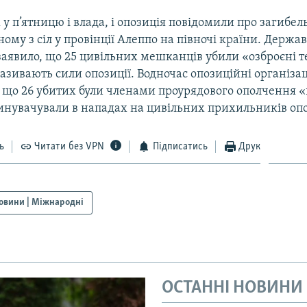
ж у п’ятницю і влада, і опозиція повідомили про загибел
ному з сіл у провінції Алеппо на півночі країни. Держа
заявило, що 25 цивільних мешканців убили «озброєні т
азивають сили опозиції. Водночас опозиційні організац
 що 26 убитих були членами проурядового ополчення «
винувачували в нападах на цивільних прихильників опо
ь
Читати без VPN
Підписатись
Друк
овини | Міжнародні
ОСТАННІ НОВИНИ