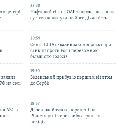
22:30
ю в центрі
Нафтовий гігант ОАЕ заявляє, що атаки
и
суттєво вплинули на його діяльність
20:59
Cенат США схвалив законопроєкт про
ші
санкції проти Росії переважною
більшістю голосів
19:50
 заявив
Зеленський прибув із першим візитом
РФ на свої
до Сербії
18:57
 на АЗС в
Двоє людей тяжко поранені на
яно з
Рівненщині через вибух гранати –
поліція