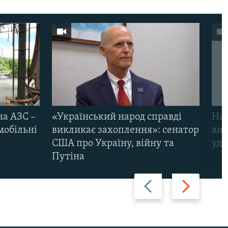
на АЗС –
«Український народ справді
Нов
мобільні
викликає захоплення»: сенатор
виж
США про Україну, війну та
уда
Путіна
Назад
Вперед