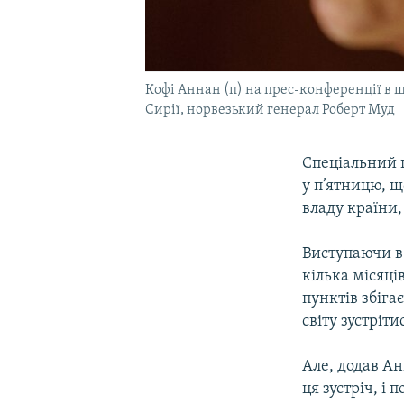
Кофі Аннан (п) на прес-конференції в ш
Сирії, норвезький генерал Роберт Муд
Спеціальний 
у п’ятницю, щ
владу країни,
Виступаючи в 
кілька місяц
пунктів збіга
світу зустріт
Але, додав Ан
ця зустріч, і