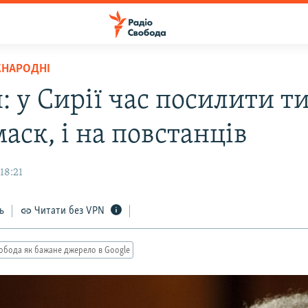
ЖНАРОДНІ
 у Сирії час посилити ти
аск, і на повстанців
18:21
ь
Читати без VPN
обода як бажане джерело в Google