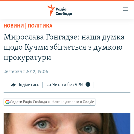
Доступність
посилання
Перейти
НОВИНИ | ПОЛІТИКА
до
РАДІО СВОБОДА – 70 РОКІВ
Мирослава Гонгадзе: наша думка
основного
ВСЕ ЗА ДОБУ
матеріалу
щодо Кучми збігається з думкою
СТАТТІ
Перейти
прокуратури
до
ВІЙНА
ПОЛІТИКА
основної
26 червня 2012, 19:05
РОСІЙСЬКА «ФІЛЬТРАЦІЯ»
ЕКОНОМІКА
навігації
Перейти
Поділитись
Читати без VPN
ДОНБАС.РЕАЛІЇ
СУСПІЛЬСТВО
до
КРИМ.РЕАЛІЇ
КУЛЬТУРА
пошуку
Додати Радіо Свобода як бажане джерело в Google
ТИ ЯК?
СПОРТ
СХЕМИ
УКРАЇНА
КИТАЙ.ВИКЛИКИ
СВІТ