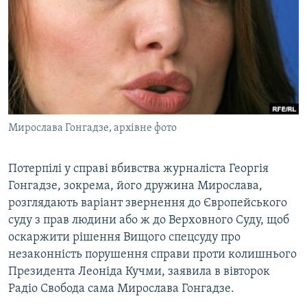
МУЛЬТИМЕДІА
ФОТО
СПЕЦПРОЄКТИ
ПОДКАСТИ
КРИМ РЕАЛІЇ
Мирослава Гонгадзе, архівне фото
РУС
УКР
Потерпілі у справі вбивства журналіста Георгія
Гонгадзе, зокрема, його дружина Мирослава,
КТАТ
розглядають варіант звернення до Європейського
суду з прав людини або ж до Верховного Суду, щоб
ДОЛУЧАЙСЯ!
оскаржити рішення Вищого спецсуду про
незаконність порушення справи проти колишнього
Президента Леоніда Кучми, заявила в вівторок
Радіо Свобода сама Мирослава Гонгадзе.