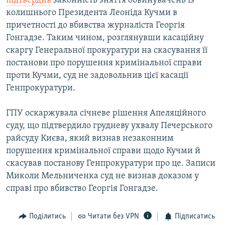
підтвердив
законність зняття обвинувачень із
колишнього Президента Леоніда Кучми в
причетності до вбивства журналіста Георгія
Гонгадзе. Таким чином, розглянувши касаційну
скаргу Генеральної прокуратури на скасування її
постанови про порушення кримінальної справи
проти Кучми, суд не задовольнив цієї касації
Генпрокуратури.
ГПУ оскаржувала січневе рішення Апеляційного
суду, що підтвердило грудневу ухвалу Печерського
райсуду Києва, який визнав незаконним
порушення кримінальної справи щодо Кучми й
скасував постанову Генпрокуратури про це. Записи
Миколи Мельниченка суд не визнав доказом у
справі про вбивство Георгія Гонгадзе.
Поділитись
Читати без VPN
Підписатись