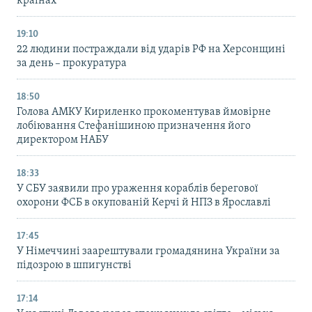
країнах
19:10
22 людини постраждали від ударів РФ на Херсонщині
за день – прокуратура
18:50
Голова АМКУ Кириленко прокоментував ймовірне
лобіювання Стефанішиною призначення його
директором НАБУ
18:33
У СБУ заявили про ураження кораблів берегової
охорони ФСБ в окупованій Керчі й НПЗ в Ярославлі
17:45
У Німеччині заарештували громадянина України за
підозрою в шпигунстві
17:14