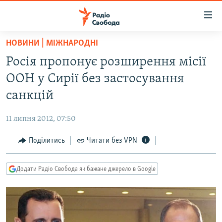
Доступність
посилання
Перейти
НОВИНИ | МІЖНАРОДНІ
до
РАДІО СВОБОДА – 70 РОКІВ
Росія пропонує розширення місії
основного
ВСЕ ЗА ДОБУ
матеріалу
ООН у Сирії без застосування
СТАТТІ
Перейти
санкцій
до
ВІЙНА
ПОЛІТИКА
основної
11 липня 2012, 07:50
РОСІЙСЬКА «ФІЛЬТРАЦІЯ»
ЕКОНОМІКА
навігації
Перейти
Поділитись
Читати без VPN
ДОНБАС.РЕАЛІЇ
СУСПІЛЬСТВО
до
КРИМ.РЕАЛІЇ
КУЛЬТУРА
пошуку
Додати Радіо Свобода як бажане джерело в Google
ТИ ЯК?
СПОРТ
СХЕМИ
УКРАЇНА
КИТАЙ.ВИКЛИКИ
СВІТ