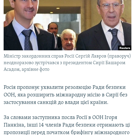
МУЛЬТИМЕДІА
ФОТО
СПЕЦПРОЄКТИ
ПОДКАСТИ
КРИМ РЕАЛІЇ
Міністр закордонних справ Росії Сергій Лавров (праворуч)
РУС
неодноразово зустрічався з президентом Сирії Башаром
Асадом, архівне фото
УКР
КТАТ
Росія пропонує ухвалити резолюцію Ради безпеки
ООН, яка розширить міжнародну місію в Сирії без
ДОЛУЧАЙСЯ!
застосування санкцій до влади цієї країни.
За словами заступника посла Росії в ООН Ігоря
Панкіна, інші 14 членів Ради безпеки отримають ці
пропозиції перед початком брифінгу міжнародного