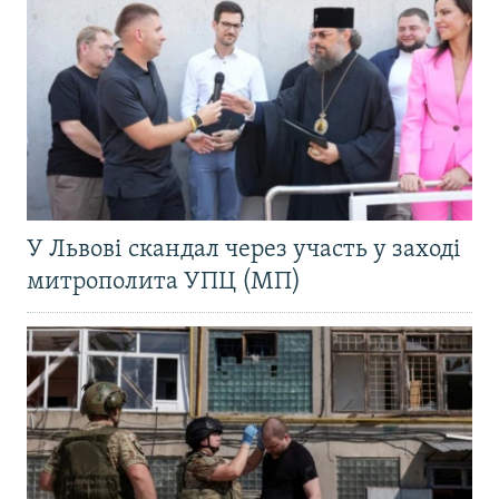
У Львові скандал через участь у заході
митрополита УПЦ (МП)