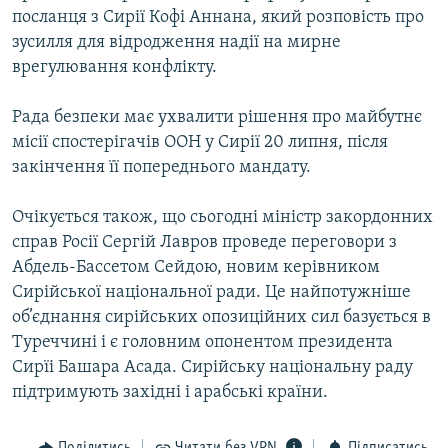
посланця з Сирії Кофі Аннана, який розповість про
Усі сайти RFE/RL
зусилля для відродження надії на мирне
врегулювання конфлікту.
Рада безпеки має ухвалити рішення про майбутнє
місії спостерігачів ООН у Сирії 20 липня, після
закінчення її попереднього мандату.
Очікується також, що сьогодні міністр закордонних
справ Росії Сергій Лавров проведе переговори з
Абдель-Бассетом Сейдою, новим керівником
Сирійської національної ради. Це найпотужніше
об’єднання сирійських опозиційних сил базується в
Туреччині і є головним опонентом президента
Сирїі Башара Асада. Сирійську національну раду
підтримують західні і арабські країни.