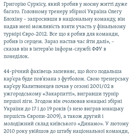
Григорію Суркісу, який зробив у моєму житті дуже
Усі сайти RFE/RL
багато. Головному тренеру збірної Україна Олегу
Блохіну – запросивши в національну команду, він
надав мені можливість взяти участь у фінальному
турнірі Євро-2012. Все що я робив для команди,
робив із серцем. Зараз настав час йти далі», –
сказав він в інтерв’ю інформ-службі ФФУ в
понеділок.
44-річний фахівець запевняє, що його подальша
кар’єра буде пов’язана з футболом. Свою тренерську
кар’єру Калитвинцев почав у сезоні 2001/02 в
ужгородському «Закарпатті», вигравши турнір
першої ліги. Згодом він очолював юнацькі збірні
України до 17 і до 19 років (з нею виграв юнацьку
першість Європи-2009), а також другий і
молодіжний склад київського «Динамо». У лютому
2010 року увійшов до штабу національної команди,