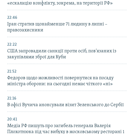
«ескалацію конфлікту, зокрема, на території РФ»
22:46
Іран стратив щонайменше 71 людину в липні –
правозахисники
22:22
США запровадили санкції проти осіб, пов’язаних із
закупівлями зброї для Куби
21:52
Федоров щодо можливості повернутися на посаду
міністра оборони: на сьогодні немає чіткого «ні»
21:16
В офісі Вучича анонсували візит Зеленського до Сербії
20:41
Медіа РФ пишуть про загибель генерала Валерія
Плохотнюка під час вибуху в московському ресторані 1