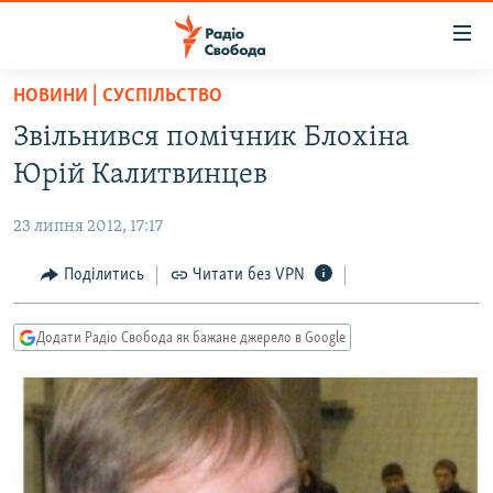
Доступність
посилання
Перейти
НОВИНИ | СУСПІЛЬСТВО
до
РАДІО СВОБОДА – 70 РОКІВ
Звільнився помічник Блохіна
основного
ВСЕ ЗА ДОБУ
матеріалу
Юрій Калитвинцев
СТАТТІ
Перейти
до
23 липня 2012, 17:17
ВІЙНА
ПОЛІТИКА
основної
РОСІЙСЬКА «ФІЛЬТРАЦІЯ»
Поділитись
Читати без VPN
ЕКОНОМІКА
навігації
Перейти
ДОНБАС.РЕАЛІЇ
СУСПІЛЬСТВО
до
Додати Радіо Свобода як бажане джерело в Google
КРИМ.РЕАЛІЇ
КУЛЬТУРА
пошуку
ТИ ЯК?
СПОРТ
СХЕМИ
УКРАЇНА
КИТАЙ.ВИКЛИКИ
СВІТ