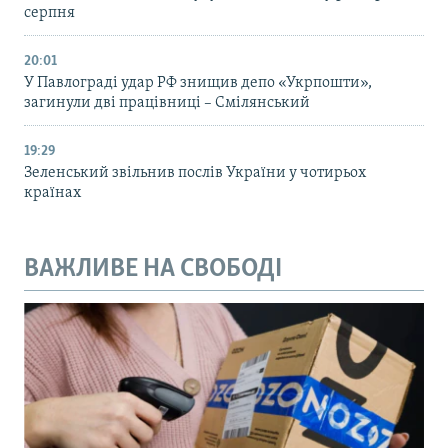
серпня
20:01
У Павлограді удар РФ знищив депо «Укрпошти»,
загинули дві працівниці – Смілянський
19:29
Зеленський звільнив послів України у чотирьох
країнах
ВАЖЛИВЕ НА СВОБОДІ