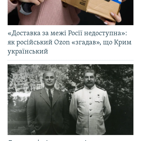
«Доставка за межі Росії недоступна»:
як російський Ozon «згадав», що Крим
український