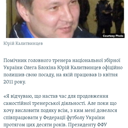
МУЛЬТИМЕДІА
ФОТО
СПЕЦПРОЄКТИ
ПОДКАСТИ
Юрій Калитвинцев
КРИМ РЕАЛІЇ
РУС
Помічник головного тренера національної збірної
України Олега Блохіна Юрій Калитвинцев офіційно
УКР
полишив свою посаду, на якій працював із квітня
КТАТ
2011 року.
ДОЛУЧАЙСЯ!
«Я відчуваю, що настав час для продовження
самостійної тренерської діяльності. Але поки що
хочу висловити подяку всім, з ким мені довелося
співпрацювати у Федерації футболу України
протягом цих десяти років. Президенту ФФУ