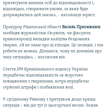
притягувати винних осіб до відповідальності і,
відповідно, створювати умови, за яких буде
дотримуватись цей закон», – наголошує юрист.
Прокурор Рівненської області
Василь Присяжнюк
пообіцяв журналістам з’ясувати, чи фіксують
правоохоронці випадки каліцтва бездомних
тварин. «Я не знаю про ці епізоди. Це нелюди, і так
робити не можна. Дізнаюся, чому не доповіли про
таку ситуацію», – наголосив він.
Стаття 299 Кримінального кодексу України
передбачає відповідальність за жорстоке
поводження з тваринами, котра передбачає
серйозні штрафи і позбавлення волі.
У сусідньому Рівному з притулком дещо краща
ситуація – він діє тут із цьогорічної весни. Земля