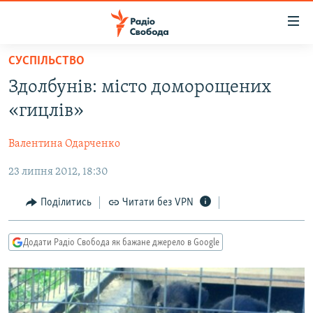
Доступність
посилання
Перейти
СУСПІЛЬСТВО
до
РАДІО СВОБОДА – 70 РОКІВ
Здолбунів: місто доморощених
основного
ВСЕ ЗА ДОБУ
матеріалу
«гицлів»
СТАТТІ
Перейти
до
Валентина Одарченко
ВІЙНА
ПОЛІТИКА
основної
23 липня 2012, 18:30
РОСІЙСЬКА «ФІЛЬТРАЦІЯ»
ЕКОНОМІКА
навігації
Перейти
ДОНБАС.РЕАЛІЇ
СУСПІЛЬСТВО
Поділитись
Читати без VPN
до
КРИМ.РЕАЛІЇ
КУЛЬТУРА
пошуку
Додати Радіо Свобода як бажане джерело в Google
ТИ ЯК?
СПОРТ
СХЕМИ
УКРАЇНА
КИТАЙ.ВИКЛИКИ
СВІТ