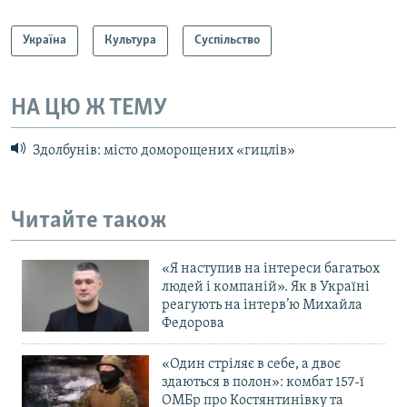
Україна
Культура
Суспільство
НА ЦЮ Ж ТЕМУ
Здолбунів: місто доморощених «гицлів»
Читайте також
«Я наступив на інтереси багатьох
людей і компаній». Як в Україні
реагують на інтерв’ю Михайла
Федорова
«Один стріляє в себе, а двоє
здаються в полон»: комбат 157-ї
ОМБр про Костянтинівку та