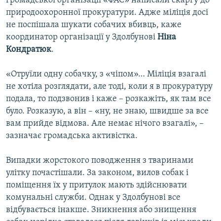
громадської організації «ФАС» написали скаргу до
природоохоронної прокуратури. Адже міліція досі
не поспішала шукати собачих вбивць, каже
координатор організації у Здолбунові
Ніна
Кондратюк
.
«Отруїли одну собачку, з «чіпом»… Міліція взагалі
не хотіла розглядати, але тоді, коли я в прокуратуру
подала, то подзвонив і каже – розкажіть, як там все
було. Розказую, а він – «ну, не знаю, швидше за все
вам прийде відмова. Але немає нічого взагалі», –
зазначає громадська активістка.
Випадки жорстокого поводження з тваринами
улітку почастішали. За законом, вилов собак і
поміщення їх у притулок мають здійснювати
комунальні служби. Однак у Здолбунові все
відбувається інакше. Зникнення або знищення