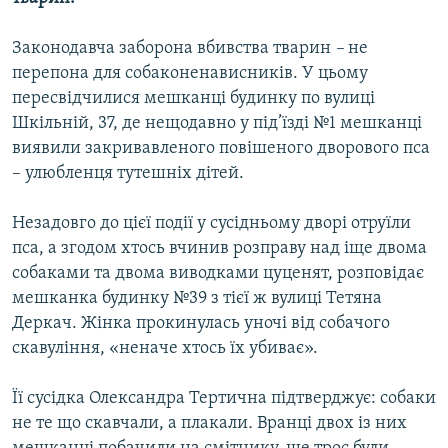
Усі сайти RFE/RL
Законодавча заборона вбивства тварин
–
не
перепона для собаконенависників. У цьому
пересвідчилися мешканці будинку по вулиці
Шкільній, 37, де нещодавно у під’їзді №1 мешканці
виявили закривавленого повішеного дворового пса
– улюбленця тутешніх дітей.
Незадовго до цієї події у сусідньому дворі отруїли
пса, а згодом хтось вчинив розправу над іще двома
собаками та двома виводками цуценят, розповідає
мешканка будинку №39 з тієї ж вулиці Тетяна
Деркач. Жінка прокинулась уночі від собачого
скавуління, «неначе хтось їх убиває».
Її сусідка Олександра Тертична підтверджує: собаки
не те що скавчали, а плакали
.
Вранці двох із них