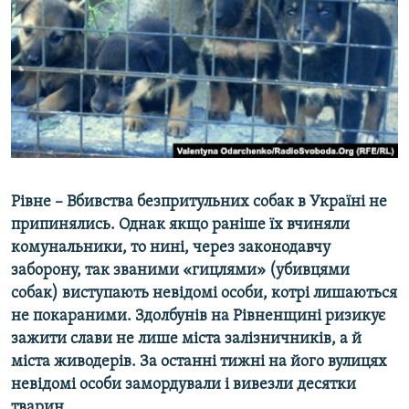
МУЛЬТИМЕДІА
ФОТО
СПЕЦПРОЄКТИ
ПОДКАСТИ
КРИМ РЕАЛІЇ
РУС
Рівне – Вбивства безпритульних собак в Україні не
УКР
припинялись. Однак якщо раніше їх вчиняли
комунальники, то нині, через законодавчу
КТАТ
заборону, так званими «гицлями» (убивцями
собак) виступають невідомі особи, котрі лишаються
ДОЛУЧАЙСЯ!
не покараними. Здолбунів на Рівненщині ризикує
зажити слави не лише міста залізничників, а й
міста живодерів. За останні тижні на його вулицях
невідомі особи замордували і вивезли десятки
тварин.