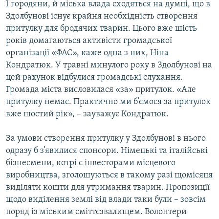
І городяни, й міська влада сходяться на думці, що в
Здолбунові існує крайня необхідність створення
притулку для бродячих тварин. Цього вже шість
років домагаються активісти громадської
організації «ФАС», каже одна з них, Ніна
Кондратюк. У травні минулого року в Здолбунові на
цей рахунок відбулися громадські слухання.
Громада міста висловилася «за» притулок. «Але
притулку немає. Практично ми б’ємося за притулок
вже шостий рік», – зауважує Кондратюк.
За умови створення притулку у Здолбунові в нього
одразу б з’явилися спонсори. Німецькі та італійські
бізнесмени, котрі є інвесторами місцевого
виробництва, зголошуються в такому разі щомісяця
виділяти кошти для утримання тварин. Пропозиції
щодо виділення землі від влади таки були – зовсім
поряд із міським сміттєзвалищем. Волонтери