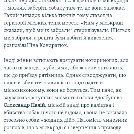
собак нерідко ставалося після дзвінків із міськради
– мовляв, заберіть собаку там-то, де вона заважає.
Такий випадок кілька тижнів тому стався на
території міських тепломереж. «Нам у міськраді
сказали, щоб ми їх забрали і стерилізували. Шістьох
ми забрали, а решта були побиті й вивезені», –
розповілаНіна Кондратюк.
Іноді жінки встигають врятувати чотириногих, але
часто їх заходять убитими, або ж вони зникають,
ще до приїзду рятівниць. Однак стверджувати, що
накази вбивати живих істот надходять із
міськвиконкому, вони не беруться. Тим паче, як
зауважив заступник міського голови Здолбунова
Олександр Палій
, міській владі про каліцтва і
вбивства собак нічого не відомо, і вона не вживала
стосовно собак «жодних дій». Натомість чиновник
розповів, що в міськраді є і звернення з приводу