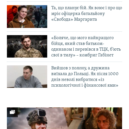
Та, що планує бій. Як воює і про що
мріє офіцерка батальйону
«Свобода» Маргарита
«Боляче, що мого найкращого
бійця, який став батьком-
одинаком і перевівся в ТЦК, б’ють
свої в тилу» – комбриг Габінет
Вийшов з полону, а дружина
виїхала до Польщі. Як після 1000
днів неволі вибратися «із
психологічної і фінансової ями»