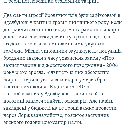
агресивної поведінки бездомних тварин.
Два факти агресії бродячих псів були зафіксовані в
Здолбунові у квітні й травні нинішнього року, коли
до травматологічного відділення районної лікарні
доставили спочатку дівчинку з раною щоки, а
згодом – хлопчика з множинними укусами
гомілки. Міські чиновники зауважують: популяція
бродячих тварин з часу ухвалення закону «Про
захист тварин від жорстокого поводження» 2006
року різко зросла. Більшість із них абсолютно
мирні. Стерилізувати всіх відразу через брак
коштів неможливо. Водночас зі 140-а
стерилізованих у Здолбунові тварин майже
половині вдалося знайти господарів. Але навіть
закладені у бюджеті на це гроші важко провести
через Держказначейство, пояснює заступник
міського голови Олександр Палій.