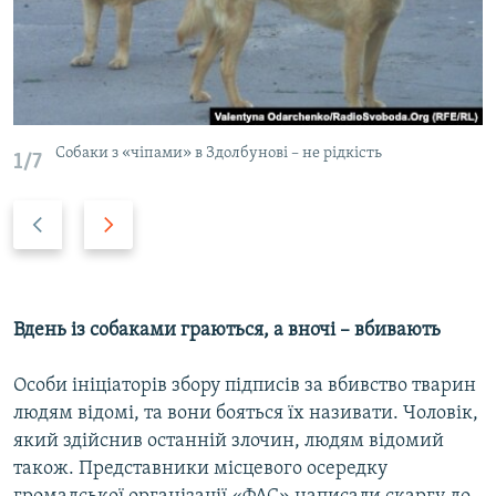
Cобаки з «чіпами» в Здолбунові – не рідкість
1/7
Н
В
а
п
з
е
а
р
д
е
Вдень із собаками граються, а вночі – вбивають
д
Особи ініціаторів збору підписів за вбивство тварин
людям відомі, та вони бояться їх називати. Чоловік,
який здійснив останній злочин, людям відомий
також. Представники місцевого осередку