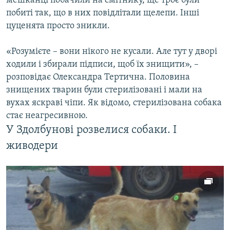
мешканці побачили на смітнику, ще троє були
побиті так, що в них повідлітали щелепи. Інші
цуценята просто зникли.
«Розумієте – вони нікого не кусали. Але тут у дворі
ходили і збирали підписи, щоб їх знищити», –
розповідає Олександра Тертична. Половина
знищених тварин були стерилізовані і мали на
вухах яскраві чіпи. Як відомо, стерилізована собака
стає неагресивною.
У Здолбунові розвелися собаки. І
живодери