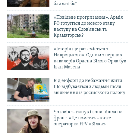
ближні бої
«Повільне прогризання». Армія
РФ готується до нового етапу
наступу на Слов’янськ та
Краматорськ?
«Історія ще раз сміється з
Навроцького». Одним з перших
кавалерів Ордена Білого Орла був
Іван Мазепа
Від ейфорії до небажання жити.
Що відбувається з людьми після
звільнення із російського полону
Чоловік загинув і вона пішла на
фронт. «Це помста» – каже
операторка FPV «Білка»