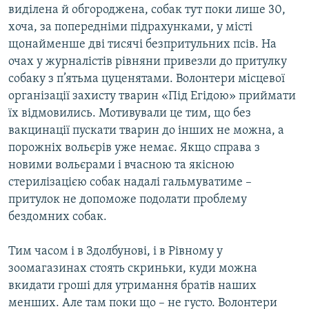
виділена й обгороджена, собак тут поки лише 30,
хоча, за попередніми підрахунками, у місті
щонайменше дві тисячі безпритульних псів. На
очах у журналістів рівняни привезли до притулку
собаку з п’ятьма цуценятами. Волонтери місцевої
організації захисту тварин «Під Егідою» приймати
їх відмовились. Мотивували це тим, що без
вакцинації пускати тварин до інших не можна, а
порожніх вольєрів уже немає. Якщо справа з
новими вольєрами і вчасною та якісною
стерилізацією собак надалі гальмуватиме –
притулок не допоможе подолати проблему
бездомних собак.
Тим часом і в Здолбунові, і в Рівному у
зоомагазинах стоять скриньки, куди можна
вкидати гроші для утримання братів наших
менших. Але там поки що – не густо. Волонтери