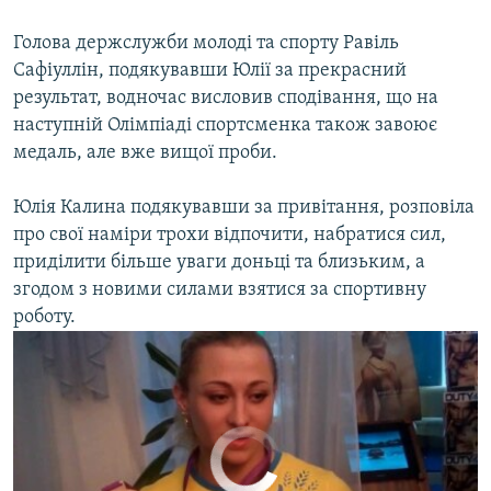
Голова держслужби молоді та спорту Равіль
Сафіуллін, подякувавши Юлії за прекрасний
результат, водночас висловив сподівання, що на
Перша олімпійська медаль вже в Києві
EMBED
SHARE
наступній Олімпіаді спортсменка також завоює
відео
Радіо Свобода
медаль, але вже вищої проби.
Юлія Калина подякувавши за привітання, розповіла
про свої наміри трохи відпочити, набратися сил,
приділити більше уваги доньці та близьким, а
згодом з новими силами взятися за спортивну
роботу.
No media source currently available