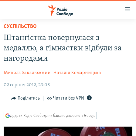
Доступність
посилання
Перейти
СУСПІЛЬСТВО
до
РАДІО СВОБОДА – 70 РОКІВ
Штангістка повернулася з
основного
ВСЕ ЗА ДОБУ
матеріалу
медаллю, а гімнастки відбули за
СТАТТІ
Перейти
нагородами
до
ВІЙНА
ПОЛІТИКА
основної
Микола Закалюжний
Наталія Комарницька
РОСІЙСЬКА «ФІЛЬТРАЦІЯ»
ЕКОНОМІКА
навігації
Перейти
02 серпня 2012, 23:08
ДОНБАС.РЕАЛІЇ
СУСПІЛЬСТВО
до
КРИМ.РЕАЛІЇ
КУЛЬТУРА
Поділитись
Читати без VPN
пошуку
ТИ ЯК?
СПОРТ
Додати Радіо Свобода як бажане джерело в Google
СХЕМИ
УКРАЇНА
КИТАЙ.ВИКЛИКИ
СВІТ