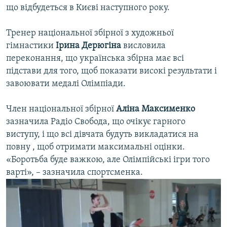
що відбудеться в Києві наступного року.
Тренер національної збірної з художньої
гімнастики
Ірина Дерюгіна
висловила
переконання, що українська збірна має всі
підстави для того, щоб показати високі результати і
Українських гімнасток провели до Лондона за медалями
EMBED
SHARE
завоювати медалі Олімпіади.
відео
Радіо Свобода
Член національної збірної
Аліна Максименко
зазначила Радіо Свобода, що очікує гарного
виступу, і що всі дівчата будуть викладатися на
повну , щоб отримати максимальні оцінки.
«Боротьба буде важкою, але Олімпійські ігри того
варті», – зазначила спортсменка.