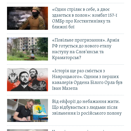
«Один стріляє в себе, а двоє
здаються в полон»: комбат 157-ї
ОМБр про Костянтинівку та
ближні бої
«Повільне прогризання». Армія
РФ готується до нового етапу
наступу на Слов’янськ та
Краматорськ?
«Історія ще раз сміється з
Навроцького». Одним з перших
кавалерів Ордена Білого Орла був
Іван Мазепа
Від ейфорії до небажання жити.
Що відбувається з людьми після
звільнення із російського полону