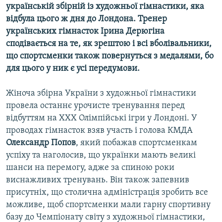
українській збірній із художньої гімнастики, яка
Усі сайти RFE/RL
відбула цього ж дня до Лондона. Тренер
українських гімнасток Ірина Дерюгіна
сподівається на те, як зрештою і всі вболівальники,
що спортсменки також повернуться з медалями, бо
для цього у ник є усі передумови.
Жіноча збірна України з художньої гімнастики
провела останнє урочисте тренування перед
відбуттям на XXX Олімпійські ігри у Лондоні. У
проводах гімнасток взяв участь і голова КМДА
Олександр Попов
, який побажав спортсменкам
успіху та наголосив, що українки мають великі
шанси на перемогу, адже за спиною роки
виснажливих тренувань. Він також запевнив
присутніх, що столична адміністрація зробить все
можливе, щоб спортсменки мали гарну спортивну
базу до Чемпіонату світу з художньої гімнастики,