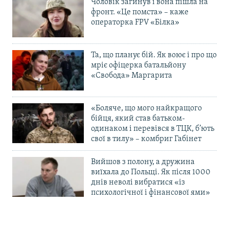
Чоловік загинув і вона пішла на
фронт. «Це помста» – каже
операторка FPV «Білка»
Та, що планує бій. Як воює і про що
мріє офіцерка батальйону
«Свобода» Маргарита
«Боляче, що мого найкращого
бійця, який став батьком-
одинаком і перевівся в ТЦК, б’ють
свої в тилу» – комбриг Габінет
Вийшов з полону, а дружина
виїхала до Польщі. Як після 1000
днів неволі вибратися «із
психологічної і фінансової ями»