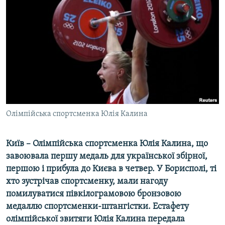
МУЛЬТИМЕДІА
ФОТО
СПЕЦПРОЄКТИ
ПОДКАСТИ
КРИМ РЕАЛІЇ
РУС
Олімпійська спортсменка Юлія Калина
УКР
КТАТ
Київ – Олімпійська спортсменка Юлія Калина, що
завоювала першу медаль для української збірної,
ДОЛУЧАЙСЯ!
першою і прибула до Києва в четвер. У Борисполі, ті
хто зустрічав спортсменку, мали нагоду
помилуватися півкілограмовою бронзовою
медаллю спортсменки-штангістки. Естафету
олімпійської звитяги Юлія Калина передала