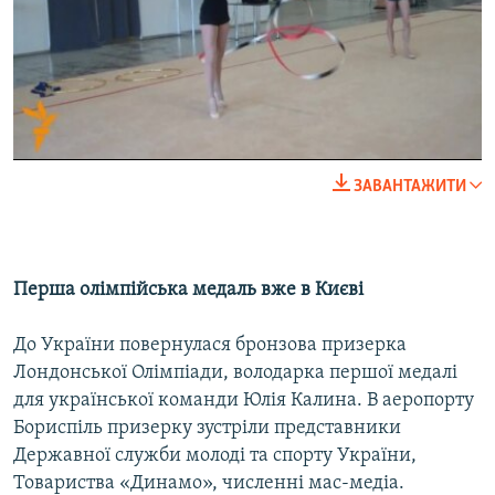
No media source currently available
0:00
0:02:32
ЗАВАНТАЖИТИ
EMBED
SHARE
Перша олімпійська медаль вже в Києві
До України повернулася бронзова призерка
Лондонської Олімпіади, володарка першої медалі
для української команди Юлія Калина. В аеропорту
Бориспіль призерку зустріли представники
Державної служби молоді та спорту України,
Товариства «Динамо», численні мас-медіа.