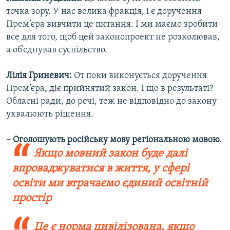
точка зору. У нас велика фракція, і є доручення
Прем’єра вивчити це питання. І ми маємо зробити
все для того, щоб цей законопроект не розколював,
а об’єднував суспільство.
Лілія Гриневич:
От поки виконується доручення
Прем’єра, діє прийнятий закон. І що в результаті?
Обласні ради, до речі, теж не відповідно до закону
ухвалюють рішення.
– Оголошують російську мову регіональною мовою.
Якщо мовний закон буде далі
впроваджуватися в життя, у сфері
освіти ми втрачаємо єдиний освітній
простір
Це є норма цивілізована, якщо