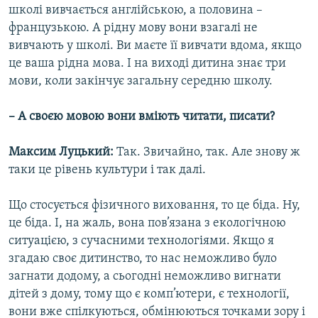
школі вивчається англійською, а половина –
французькою. А рідну мову вони взагалі не
вивчають у школі. Ви маєте її вивчати вдома, якщо
це ваша рідна мова. І на виході дитина знає три
мови, коли закінчує загальну середню школу.
– А своєю мовою вони вміють читати, писати?
Максим Луцький:
Так. Звичайно, так. Але знову ж
таки це рівень культури і так далі.
Що стосується фізичного виховання, то це біда. Ну,
це біда. І, на жаль, вона пов’язана з екологічною
ситуацією, з сучасними технологіями. Якщо я
згадаю своє дитинство, то нас неможливо було
загнати додому, а сьогодні неможливо вигнати
дітей з дому, тому що є комп’ютери, є технології,
вони вже спілкуються, обмінюються точками зору і