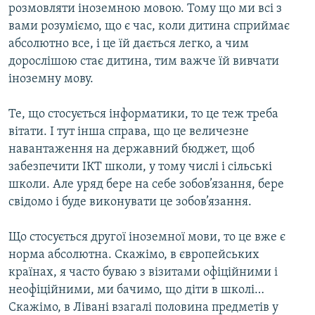
розмовляти іноземною мовою. Тому що ми всі з
вами розуміємо, що є час, коли дитина сприймає
абсолютно все, і це їй дається легко, а чим
дорослішою стає дитина, тим важче їй вивчати
іноземну мову.
Те, що стосується інформатики, то це теж треба
вітати. І тут інша справа, що це величезне
навантаження на державний бюджет, щоб
забезпечити ІКТ школи, у тому числі і сільські
школи. Але уряд бере на себе зобов’язання, бере
свідомо і буде виконувати це зобов’язання.
Що стосується другої іноземної мови, то це вже є
норма абсолютна. Скажімо, в європейських
країнах, я часто буваю з візитами офіційними і
неофіційними, ми бачимо, що діти в школі…
Скажімо, в Лівані взагалі половина предметів у