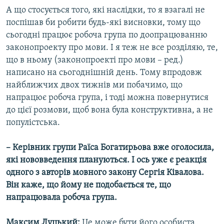
А що стосується того, які наслідки, то я взагалі не
поспішав би робити будь-які висновки, тому що
сьогодні працює робоча група по доопрацюванню
законопроекту про мови. І я теж не все розділяю, те,
що в ньому (законопроекті про мови – ред.)
написано на сьогоднішній день. Тому впродовж
найближчих двох тижнів ми побачимо, що
напрацює робоча група, і тоді можна повернутися
до цієї розмови, щоб вона була конструктивна, а не
популістська.
– Керівник групи Раїса Богатирьова вже оголосила,
які нововведення плануються. І ось уже є реакція
одного з авторів мовного закону Сергія Ківалова.
Він каже, що йому не подобається те, що
напрацювала робоча група.
Максим Луцький:
Це може бути його особиста