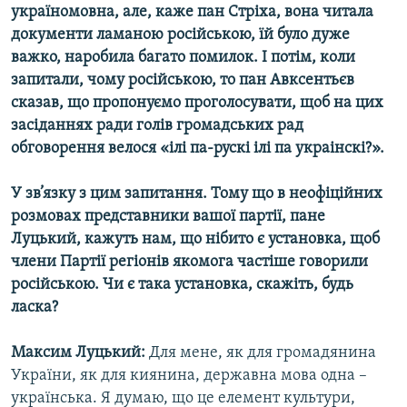
україномовна, але, каже пан Стріха, вона читала
документи ламаною російською, їй було дуже
важко, наробила багато помилок. І потім, коли
запитали, чому російською, то пан Авксентьєв
сказав, що пропонуємо проголосувати, щоб на цих
засіданнях ради голів громадських рад
обговорення велося «ілі па-рускі ілі па украінскі?».
У зв’язку з цим запитання. Тому що в неофіційних
розмовах представники вашої партії, пане
Луцький, кажуть нам, що нібито є установка, щоб
члени Партії регіонів якомога частіше говорили
російською. Чи є така установка, скажіть, будь
ласка?
Максим Луцький:
Для мене, як для громадянина
України, як для киянина, державна мова одна –
українська. Я думаю, що це елемент культури,