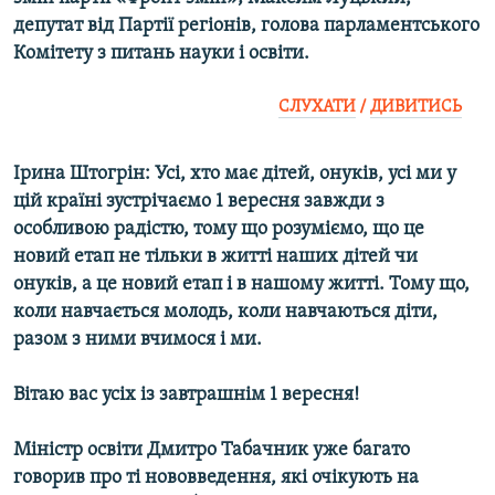
МУЛЬТИМЕДІА
депутат від Партії регіонів, голова парламентського
Комітету з питань науки і освіти.
ФОТО
СПЕЦПРОЄКТИ
СЛУХАТИ
/
ДИВИТИСЬ
ПОДКАСТИ
Ірина Штогрін: Усі, хто має дітей, онуків, усі ми у
КРИМ РЕАЛІЇ
цій країні зустрічаємо 1 вересня завжди з
РУС
особливою радістю, тому що розуміємо, що це
новий етап не тільки в житті наших дітей чи
УКР
онуків, а це новий етап і в нашому житті. Тому що,
КТАТ
коли навчається молодь, коли навчаються діти,
разом з ними вчимося і ми.
ДОЛУЧАЙСЯ!
Вітаю вас усіх із завтрашнім 1 вересня!
Міністр освіти Дмитро Табачник уже багато
говорив про ті нововведення, які очікують на