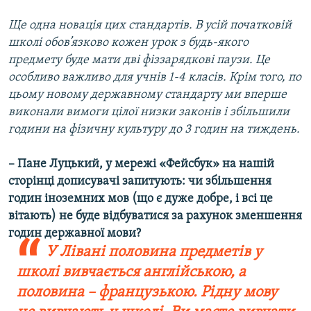
Ще одна новація цих стандартів. В усій початковій
школі обов’язково кожен урок з будь-якого
предмету буде мати дві фіззарядкові паузи. Це
особливо важливо для учнів 1-4 класів. Крім того, по
цьому новому державному стандарту ми вперше
виконали вимоги цілої низки законів і збільшили
години на фізичну культуру до 3 годин на тиждень.
– Пане Луцький, у мережі «Фейсбук» на нашій
сторінці дописувачі запитують: чи збільшення
годин іноземних мов (що є дуже добре, і всі це
вітають) не буде відбуватися за рахунок зменшення
годин державної мови?
У Лівані половина предметів у
школі вивчається англійською, а
половина – французькою. Рідну мову