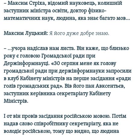
– Максим Стріха, відомий науковець, колишній
заступник міністра освіти, доктор фізико-
математичних наук, людина, яка знає багато мов…
Максим Луцький:
Я його дуже добре знаю.
– ...учора надіслав нам листа. Він каже, що близько
року є головою Громадської ради при
Держінформнауці. «30 серпня мене як голову
громадської ради при держінформнауки запросили
в клуб Кабінету міністрів на перше засідання «ради
голів громадських рад». Вів його пан Авксентьєв,
заступник керівника секретаріату Кабінету
Міністрів.
І от він провів засідання російською мовою. Потім
надав слово співробітнику секретаріату, яка не
володіє російською, тому що видно, що людина