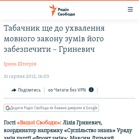
Доступність
посилання
Перейти
Табачник ще до ухвалення
до
РАДІО СВОБОДА – 70 РОКІВ
мовного закону зумів його
основного
ВСЕ ЗА ДОБУ
матеріалу
забезпечити – Гриневич
СТАТТІ
Перейти
до
Ірина Штогрін
ВІЙНА
ПОЛІТИКА
основної
31 серпня 2012, 16:03
РОСІЙСЬКА «ФІЛЬТРАЦІЯ»
ЕКОНОМІКА
навігації
Перейти
ДОНБАС.РЕАЛІЇ
СУСПІЛЬСТВО
Поділитись
Читати без VPN
до
КРИМ.РЕАЛІЇ
КУЛЬТУРА
пошуку
Додати Радіо Свобода як бажане джерело в Google
ТИ ЯК?
СПОРТ
СХЕМИ
Гості
«Вашої Свободи»
: Лілія Гриневич,
УКРАЇНА
координатор напрямку «Суспільство знань» Уряду
КИТАЙ.ВИКЛИКИ
СВІТ
змін партії «Фронт змін»; Максим Луцький,