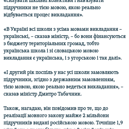
«силувати шкільні колективи і нав’язувати
підручники не тією мовою, якою реально
відбувається процес викладання».
«В Україні всі школи з усіма мовами викладання –
українські, – сказав міністр, – бо вони фінансуються
з бюджету територіальних громад, тобто
українська школа і зі словацькою мовою
викладання є українська, і з угорською і так далі».
«І другий рік поспіль у нас усі школи замовляють
підручники, згідно з державним замовленням,
тією мовою, якою реально ведеться викладання», –
сказав міністр Дмитро Табачник.
Також, нагадаю, він повідомив про те, що до
реалізації мовного закону майже 2 мільйони
підручників видані російською мовою. Точніше 1,9