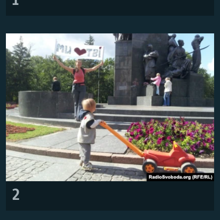
1
Усі сайти RFE/RL
2