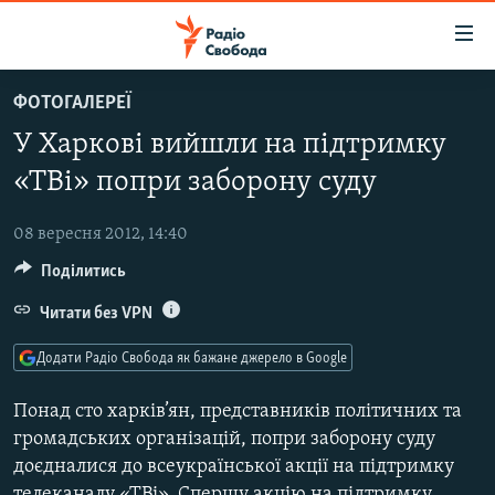
Доступність
посилання
Перейти
ФОТОГАЛЕРЕЇ
до
РАДІО СВОБОДА – 70 РОКІВ
У Харкові вийшли на підтримку
основного
ВСЕ ЗА ДОБУ
матеріалу
«ТВі» попри заборону суду
СТАТТІ
Перейти
до
08 вересня 2012, 14:40
ВІЙНА
ПОЛІТИКА
основної
Поділитись
РОСІЙСЬКА «ФІЛЬТРАЦІЯ»
ЕКОНОМІКА
навігації
Перейти
Читати без VPN
ДОНБАС.РЕАЛІЇ
СУСПІЛЬСТВО
до
КРИМ.РЕАЛІЇ
КУЛЬТУРА
Додати Радіо Свобода як бажане джерело в Google
пошуку
ТИ ЯК?
СПОРТ
Понад сто харків’ян, представників політичних та
СХЕМИ
УКРАЇНА
громадських організацій, попри заборону суду
доєдналися до всеукраїнської акції на підтримку
КИТАЙ.ВИКЛИКИ
СВІТ
телеканалу «ТВі». Спершу акцію на підтримку