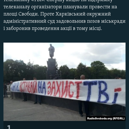
МУЛЬТИМЕДІА
телеканалу організатори планували провести на
площі Свободи. Проте Харківський окружний
ФОТО
адміністративний суд задовольнив позов міськради
СПЕЦПРОЄКТИ
і заборонив проведення акції в тому місці.
ПОДКАСТИ
КРИМ РЕАЛІЇ
РУС
УКР
КТАТ
ДОЛУЧАЙСЯ!