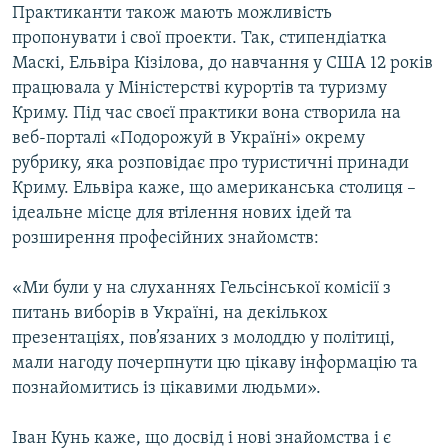
Практиканти також мають можливість
пропонувати і свої проекти. Так, стипендіатка
Маскі, Ельвіра Кізілова, до навчання у США 12 років
працювала у Міністерстві курортів та туризму
Криму. Під час своєї практики вона створила на
веб-порталі «Подорожуй в Україні» окрему
рубрику, яка розповідає про туристичні принади
Криму. Ельвіра каже, що американська столиця –
ідеальне місце для втілення нових ідей та
розширення професійних знайомств:
«Ми були у на слуханнях Гельсінської комісії з
питань виборів в Україні, на декількох
презентаціях, пов’язаних з молоддю у політиці,
мали нагоду почерпнути цю цікаву інформацію та
познайомитись із цікавими людьми».
Іван Кунь каже, що досвід і нові знайомства і є