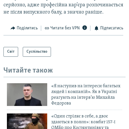
серйозно, адже професійна кар’єра розпочинається
не після випускного балу, а значно раніше.
Поділитись
Читати без VPN
Підписатись
Світ
Суспільство
Читайте також
«Я наступив на інтереси багатьох
людей і компаній». Як в Україні
реагують на інтерв’ю Михайла
Федорова
«Один стріляє в себе, а двоє
здаються в полон»: комбат 157-ї
ОМБр про Костянтинівку та