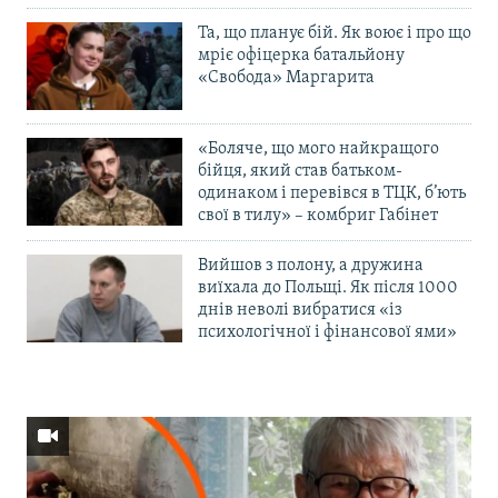
Та, що планує бій. Як воює і про що
мріє офіцерка батальйону
«Свобода» Маргарита
«Боляче, що мого найкращого
бійця, який став батьком-
одинаком і перевівся в ТЦК, б’ють
свої в тилу» – комбриг Габінет
Вийшов з полону, а дружина
виїхала до Польщі. Як після 1000
днів неволі вибратися «із
психологічної і фінансової ями»