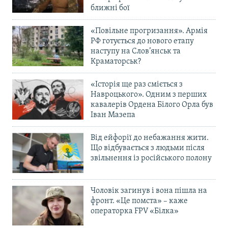
ближні бої
«Повільне прогризання». Армія
РФ готується до нового етапу
наступу на Слов’янськ та
Краматорськ?
«Історія ще раз сміється з
Навроцького». Одним з перших
кавалерів Ордена Білого Орла був
Іван Мазепа
Від ейфорії до небажання жити.
Що відбувається з людьми після
звільнення із російського полону
Чоловік загинув і вона пішла на
фронт. «Це помста» – каже
операторка FPV «Білка»