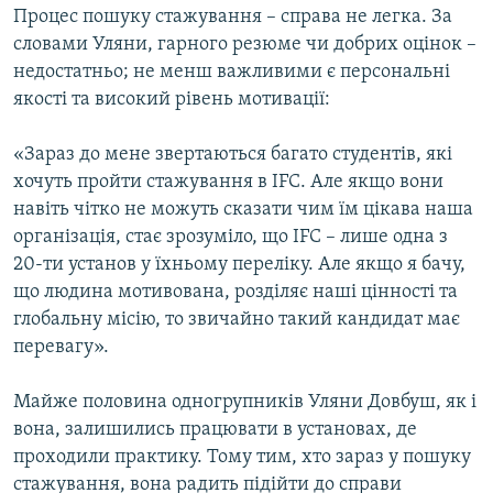
Процес пошуку стажування – справа не легка. За
словами Уляни, гарного резюме чи добрих оцінок –
недостатньо; не менш важливими є персональні
якості та високий рівень мотивації:
«Зараз до мене звертаються багато студентів, які
хочуть пройти стажування в IFC. Але якщо вони
навіть чітко не можуть сказати чим їм цікава наша
організація, стає зрозуміло, що IFC – лише одна з
20-ти установ у їхньому переліку. Але якщо я бачу,
що людина мотивована, розділяє наші цінності та
глобальну місію, то звичайно такий кандидат має
перевагу».
Майже половина одногрупників Уляни Довбуш, як і
вона, залишились працювати в установах, де
проходили практику. Тому тим, хто зараз у пошуку
стажування, вона радить підійти до справи