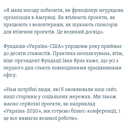
Усі сайти RFE/RL
«Я мала нагоду побачити, як функціонує неурядова
організація в Америці. Як втілюють проекти, як
працюють з волонтерами, як шукають спонсорів
для втілення проектів. Це великий досвід».
Фундація «Україна-США» упродовж року приймає
до десяти стажистів. Практика неоплачувана, втім,
віце-президент Фундації Іван Кунь каже, що усі з
першого дня стають повноцінними працівниками
офісу:
«Нам потрібні люди, які б оновлювали наш сайт,
наші сторінки у соціальних мережах. Ми також
маємо серйозні проекти, як наприклад
«Україна-2020», ми готуємо бізнес-конференції, і
це все вимагає великої роботи».