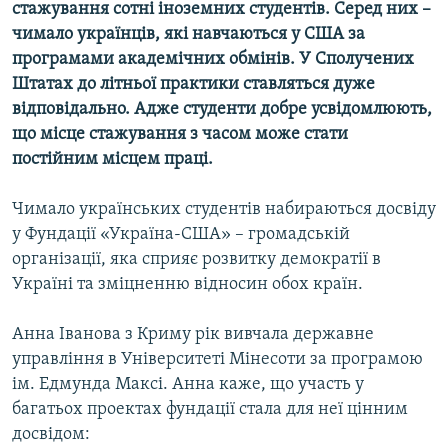
стажування сотні іноземних студентів. Серед них –
МУЛЬТИМЕДІА
чимало українців, які навчаються у США за
ФОТО
програмами академічних обмінів. У Сполучених
Штатах до літньої практики ставляться дуже
СПЕЦПРОЄКТИ
відповідально. Адже студенти добре усвідомлюють,
ПОДКАСТИ
що місце стажування з часом може стати
постійним місцем праці.
КРИМ РЕАЛІЇ
РУС
Чимало українських студентів набираються досвіду
у Фундації «Україна-США» – громадській
УКР
організації, яка сприяє розвитку демократії в
КТАТ
Україні та зміцненню відносин обох країн.
ДОЛУЧАЙСЯ!
Анна Іванова з Криму рік вивчала державне
управління в Університеті Мінесоти за програмою
ім. Едмунда Максі. Анна каже, що участь у
багатьох проектах фундації стала для неї цінним
досвідом: