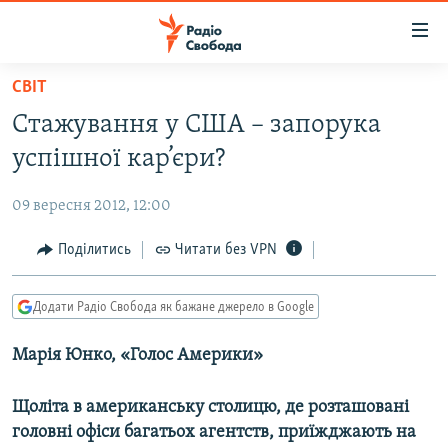
Доступність
посилання
Перейти
СВІТ
до
РАДІО СВОБОДА – 70 РОКІВ
Стажування у США – запорука
основного
ВСЕ ЗА ДОБУ
матеріалу
успішної кар’єри?
СТАТТІ
Перейти
до
09 вересня 2012, 12:00
ВІЙНА
ПОЛІТИКА
основної
РОСІЙСЬКА «ФІЛЬТРАЦІЯ»
Поділитись
Читати без VPN
ЕКОНОМІКА
навігації
Перейти
ДОНБАС.РЕАЛІЇ
СУСПІЛЬСТВО
до
Додати Радіо Свобода як бажане джерело в Google
КРИМ.РЕАЛІЇ
КУЛЬТУРА
пошуку
Марія Юнко, «Голос Америки»
ТИ ЯК?
СПОРТ
СХЕМИ
УКРАЇНА
Щоліта в американську столицю, де розташовані
КИТАЙ.ВИКЛИКИ
головні офіси багатьох агентств, приїжджають на
СВІТ