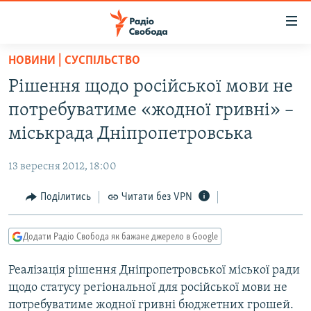
Доступність
посилання
Перейти
НОВИНИ | СУСПІЛЬСТВО
до
РАДІО СВОБОДА – 70 РОКІВ
Рішення щодо російської мови не
основного
ВСЕ ЗА ДОБУ
матеріалу
потребуватиме «жодної гривні» –
СТАТТІ
Перейти
міськрада Дніпропетровська
до
ВІЙНА
ПОЛІТИКА
основної
13 вересня 2012, 18:00
РОСІЙСЬКА «ФІЛЬТРАЦІЯ»
ЕКОНОМІКА
навігації
Перейти
Поділитись
Читати без VPN
ДОНБАС.РЕАЛІЇ
СУСПІЛЬСТВО
до
КРИМ.РЕАЛІЇ
КУЛЬТУРА
пошуку
Додати Радіо Свобода як бажане джерело в Google
ТИ ЯК?
СПОРТ
Реалізація рішення Дніпропетровської міської ради
СХЕМИ
УКРАЇНА
щодо статусу регіональної для російської мови не
КИТАЙ.ВИКЛИКИ
СВІТ
потребуватиме жодної гривні бюджетних грошей.