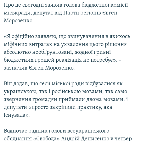
Про це сьогодні заявив голова бюджетної комісії
МУЛЬТИМЕДІА
міськради, депутат від Партії регіонів Євген
ФОТО
Морозенко.
СПЕЦПРОЄКТИ
«Я офіційно заявляю, що звинувачення в якихось
ПОДКАСТИ
міфічних витратах на ухвалення цього рішення
абсолютно необґрунтовані, жодної гривні
КРИМ РЕАЛІЇ
бюджетних грошей реалізація не потребує», –
РУС
зазначив Євген Морозенко.
УКР
Він додав, що сесії міської ради відбувалися як
КТАТ
українською, так і російською мовами, так само
звернення громадян приймали двома мовами, і
ДОЛУЧАЙСЯ!
депутати «просто закріпили практику, яка
існувала».
Водночас радник голови всеукраїнського
об’єднання «Свобода» Андрій Денисенко у четвер