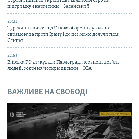
Сербія виділить Україні два мільйони євро на
підтримку енергетики – Зеленський
23:21
Туреччина каже, що її нова оборонна угода не
спрямована проти Ірану і до неї може долучитися
Єгипет
22:53
Війська РФ атакували Павлоград, поранені дев’ять
людей, зокрема чотири дитини – ОВА
ВАЖЛИВЕ НА СВОБОДІ