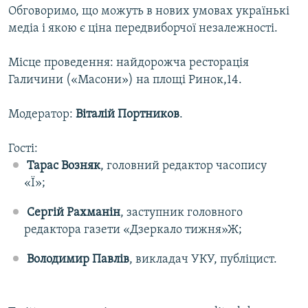
Обговоримо, що можуть в нових умовах українькі
МУЛЬТИМЕДІА
медіа і якою є ціна передвиборчої незалежності.
ФОТО
СПЕЦПРОЄКТИ
Місце проведення: найдорожча ресторація
Галичини («Масони») на площі Ринок,14.
ПОДКАСТИ
Модератор:
Віталій Портников
.
КРИМ РЕАЛІЇ
РУС
Гості:
Тарас Возняк
, головний редактор часопису
УКР
«Ї»;
КТАТ
Сергій Рахманін
, заступник головного
ДОЛУЧАЙСЯ!
редактора газети «Дзеркало тижня»Ж;
Володимир Павлів
, викладач УКУ, публіцист.