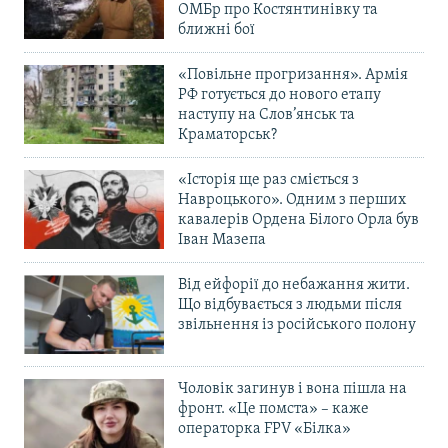
ОМБр про Костянтинівку та
ближні бої
«Повільне прогризання». Армія
РФ готується до нового етапу
наступу на Слов’янськ та
Краматорськ?
«Історія ще раз сміється з
Навроцького». Одним з перших
кавалерів Ордена Білого Орла був
Іван Мазепа
Від ейфорії до небажання жити.
Що відбувається з людьми після
звільнення із російського полону
Чоловік загинув і вона пішла на
фронт. «Це помста» – каже
операторка FPV «Білка»