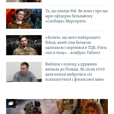
Та, що планує бій. Як воює і про що
мріє офіцерка батальйону
«Свобода» Маргарита
«Боляче, що мого найкращого
бійця, який став батьком-
одинаком і перевівся в ТЦК, б’ють
свої в тилу» – комбриг Габінет
Вийшов з полону, а дружина
виїхала до Польщі. Як після 1000
днів неволі вибратися «із
психологічної і фінансової ями»