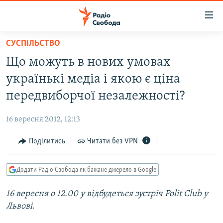
Доступність
посилання
Перейти
СУСПІЛЬСТВО
до
РАДІО СВОБОДА – 70 РОКІВ
Що можуть в нових умовах
основного
ВСЕ ЗА ДОБУ
матеріалу
українькі медіа і якою є ціна
СТАТТІ
Перейти
передвиборчої незалежності?
до
ВІЙНА
ПОЛІТИКА
основної
16 вересня 2012, 12:13
РОСІЙСЬКА «ФІЛЬТРАЦІЯ»
ЕКОНОМІКА
навігації
Перейти
Поділитись
Читати без VPN
ДОНБАС.РЕАЛІЇ
СУСПІЛЬСТВО
до
КРИМ.РЕАЛІЇ
КУЛЬТУРА
пошуку
Додати Радіо Свобода як бажане джерело в Google
ТИ ЯК?
СПОРТ
16 вересня о 12.00 у відбудеться зустріч Polit Club у
СХЕМИ
УКРАЇНА
Львові
.
КИТАЙ.ВИКЛИКИ
СВІТ