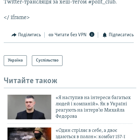
Twitter-трансляція за хеш-тегом #polit_club.
Усі сайти RFE/RL
</ iframe>
Поділитись
Читати без VPN
Підписатись
Україна
Суспільство
Читайте також
«Я наступив на інтереси багатьох
людей і компаній». Як в Україні
реагують на інтерв’ю Михайла
Федорова
«Один стріляє в себе, а двоє
здаються в полон»: комбат 157-ї