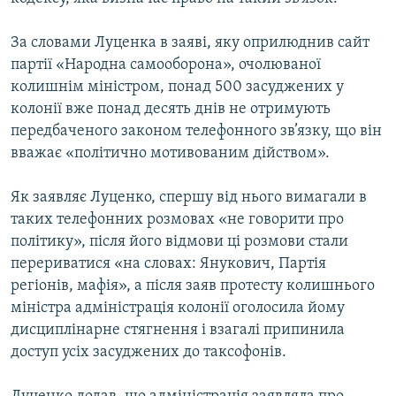
Усі сайти RFE/RL
За словами Луценка в заяві, яку оприлюднив сайт
партії «Народна самооборона», очолюваної
колишнім міністром, понад 500 засуджених у
колонії вже понад десять днів не отримують
передбаченого законом телефонного зв’язку, що він
вважає «політично мотивованим дійством».
Як заявляє Луценко, спершу від нього вимагали в
таких телефонних розмовах «не говорити про
політику», після його відмови ці розмови стали
перериватися «на словах: Янукович, Партія
регіонів, мафія», а після заяв протесту колишнього
міністра адміністрація колонії оголосила йому
дисциплінарне стягнення і взагалі припинила
доступ усіх засуджених до таксофонів.