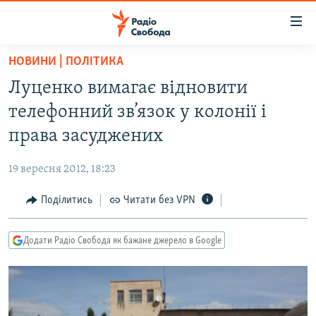
Доступність
посилання
Перейти
НОВИНИ | ПОЛІТИКА
до
РАДІО СВОБОДА – 70 РОКІВ
Луценко вимагає відновити
основного
ВСЕ ЗА ДОБУ
матеріалу
телефонний зв’язок у колонії і
СТАТТІ
Перейти
права засуджених
до
ВІЙНА
ПОЛІТИКА
основної
19 вересня 2012, 18:23
РОСІЙСЬКА «ФІЛЬТРАЦІЯ»
ЕКОНОМІКА
навігації
Перейти
Поділитись
Читати без VPN
ДОНБАС.РЕАЛІЇ
СУСПІЛЬСТВО
до
КРИМ.РЕАЛІЇ
КУЛЬТУРА
пошуку
Додати Радіо Свобода як бажане джерело в Google
ТИ ЯК?
СПОРТ
СХЕМИ
УКРАЇНА
КИТАЙ.ВИКЛИКИ
СВІТ