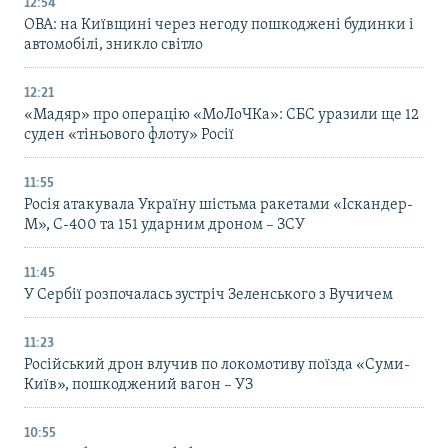
12:54
ОВА: на Київщині через негоду пошкоджені будинки і
автомобілі, зникло світло
12:21
«Мадяр» про операцію «МоЛоЧКа»: СБС уразили ще 12
суден «тіньового флоту» Росії
11:55
Росія атакувала Україну шістьма ракетами «Іскандер-
М», С-400 та 151 ударним дроном – ЗСУ
11:45
У Сербії розпочалась зустріч Зеленського з Вучичем
11:23
Російський дрон влучив по локомотиву поїзда «Суми-
Київ», пошкоджений вагон – УЗ
10:55