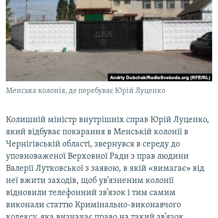
МУЛЬТИМЕДІА
ФОТО
СПЕЦПРОЄКТИ
ПОДКАСТИ
КРИМ РЕАЛІЇ
Менська колонія, де перебуває Юрій Луценко
РУС
УКР
Колишній міністр внутрішніх справ Юрій Луценко,
який відбуває покарання в Менській колонії в
КТАТ
Чернігівській області, звернувся в середу до
уповноваженої Верховної Ради з прав людини
ДОЛУЧАЙСЯ!
Валерії Лутковської з заявою, в якій «вимагає» від
неї вжити заходів, щоб ув’язненим колонії
відновили телефонний зв’язок і тим самим
виконали статтю Кримінально-виконавчого
кодексу, яка визначає право на такий зв’язок.