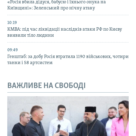
«Росія вбила дідуся, бабусю і їхнього онука на
Київщині»: Зеленський про нічну атаку
10:19
КМВА: під час ліквідації наслідків атаки РФ по Києву
виявили тіло людини
09:49
Генштаб: за добу Росія втратила 1190 військових, чотири
танки і 58 артсистем
ВАЖЛИВЕ НА СВОБОДІ