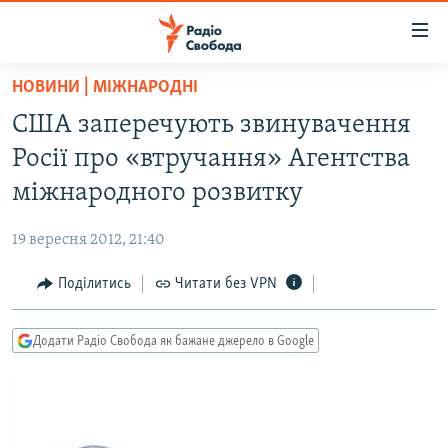
Доступність
посилання
Перейти
НОВИНИ | МІЖНАРОДНІ
до
РАДІО СВОБОДА – 70 РОКІВ
США заперечують звинувачення
основного
ВСЕ ЗА ДОБУ
матеріалу
Росії про «втручання» Агентства
СТАТТІ
Перейти
міжнародного розвитку
до
ВІЙНА
ПОЛІТИКА
основної
19 вересня 2012, 21:40
РОСІЙСЬКА «ФІЛЬТРАЦІЯ»
ЕКОНОМІКА
навігації
Перейти
Поділитись
Читати без VPN
ДОНБАС.РЕАЛІЇ
СУСПІЛЬСТВО
до
КРИМ.РЕАЛІЇ
КУЛЬТУРА
пошуку
Додати Радіо Свобода як бажане джерело в Google
ТИ ЯК?
СПОРТ
СХЕМИ
УКРАЇНА
КИТАЙ.ВИКЛИКИ
СВІТ