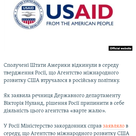
МУЛЬТИМЕДІА
ФОТО
СПЕЦПРОЄКТИ
ПОДКАСТИ
КРИМ РЕАЛІЇ
РУС
Сполучені Штати Америки відкинули в середу
твердження Росії, що Агентство міжнародного
УКР
розвитку США втручалося в російську політику.
КТАТ
Як заявила речниця Державного департаменту
ДОЛУЧАЙСЯ!
Вікторія Нуланд, рішення Росії припинити в себе
діяльність цього агентства «варте жалю».
У Росії Міністерство закордонних справ
заявляло
в
середу, що Агентство міжнародного розвитку США