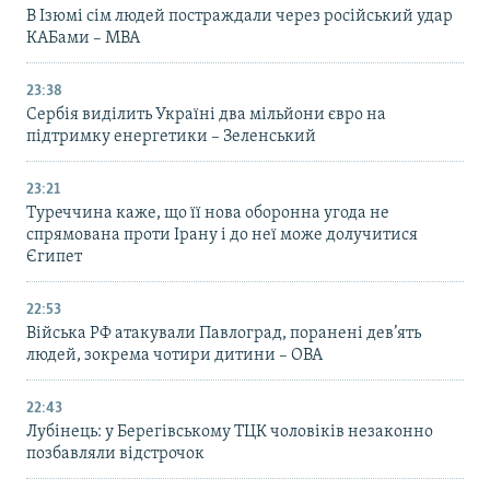
В Ізюмі сім людей постраждали через російський удар
КАБами – МВА
23:38
Сербія виділить Україні два мільйони євро на
підтримку енергетики – Зеленський
23:21
Туреччина каже, що її нова оборонна угода не
спрямована проти Ірану і до неї може долучитися
Єгипет
22:53
Війська РФ атакували Павлоград, поранені дев’ять
людей, зокрема чотири дитини – ОВА
22:43
Лубінець: у Берегівському ТЦК чоловіків незаконно
позбавляли відстрочок